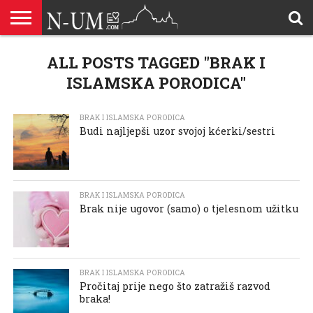
ALLAHOVA
LIJEPA
ALL POSTS TAGGED "BRAK I
BRAK I
DŽEHENNEM
DŽENNET
DOBROČINSTVO
DOVE
HADŽ
HADISI
HURIJE
HUMANITARNI
ILAHIJE
ISLAMOFOBIJA
IZREKE
KUR’AN
LIJEPI
NAMAZ
ODGOVORI
POKAJNICI
POUČNE
PRILOZI
PROBLEM
ŠALJIVE
RAMAZAN
REKAIK
SAVJETI
SIHR I
SMRT I
SNOVI
VJEROVJESNICI
ZANIMLJIVOSTI
ZA
ZDRAVLJE
IMENA
ISLAMSKA
PREMA
I ZIKR
KUTAK
I CITATI
ISLAM
PRIČE I
POSJETITELJA
I
PRIČE
DŽINNI
SUDNJI
I NAUKA
SESTRE
PORODICA
RODITELJIMA
TEKSTOVI
DEVIJACIJE
DAN
ISLAMSKA PORODICA"
U
DRUŠTVU
BRAK I ISLAMSKA PORODICA
Budi najljepši uzor svojoj kćerki/sestri
BRAK I ISLAMSKA PORODICA
Brak nije ugovor (samo) o tjelesnom užitku
BRAK I ISLAMSKA PORODICA
Pročitaj prije nego što zatražiš razvod
braka!