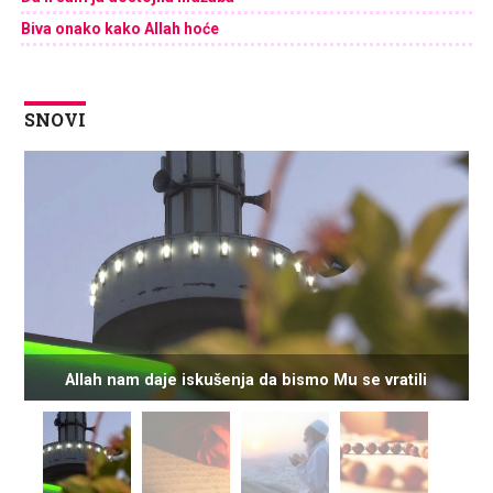
Biva onako kako Allah hoće
SNOVI
Allah nam daje iskušenja da bismo Mu se vratili