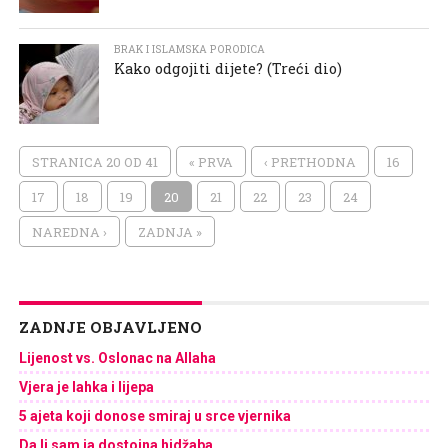
BRAK I ISLAMSKA PORODICA
Kako odgojiti dijete? (Treći dio)
STRANICA 20 OD 41
« PRVA
‹ PRETHODNA
16
17
18
19
20
21
22
23
24
NAREDNA ›
ZADNJA »
ZADNJE OBJAVLJENO
Lijenost vs. Oslonac na Allaha
Vjera je lahka i lijepa
5 ajeta koji donose smiraj u srce vjernika
Da li sam ja dostojna hidžaba