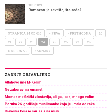
TEKSTOVI
Ramazan je završio, šta sada?
STRANICA 24 OD 616
« PRVA
‹ PRETHODNA
20
21
22
23
24
25
26
27
28
NAREDNA ›
ZADNJA »
ZADNJE OBJAVLJENO
Allahovo ime El-Kerim
Ne zaboravi na emanet
Momak me fizički zlostavlja, ali ga, ipak, mnogo volim
Poruka 26-godišnje muslimanke koja je umrla od raka
Djevojka koja je mirisala na misk