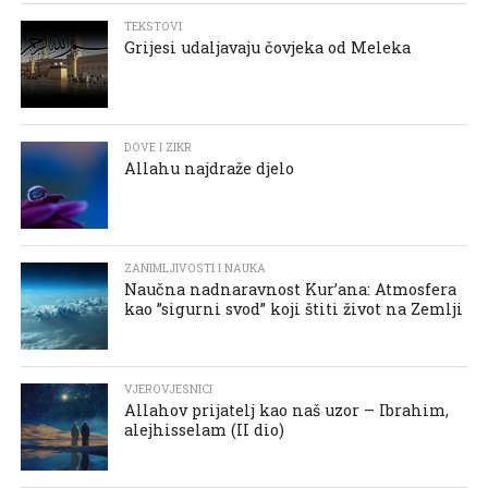
TEKSTOVI
Grijesi udaljavaju čovjeka od Meleka
DOVE I ZIKR
Allahu najdraže djelo
ZANIMLJIVOSTI I NAUKA
Naučna nadnaravnost Kur’ana: Atmosfera
kao ”sigurni svod” koji štiti život na Zemlji
VJEROVJESNICI
Allahov prijatelj kao naš uzor – Ibrahim,
alejhisselam (II dio)