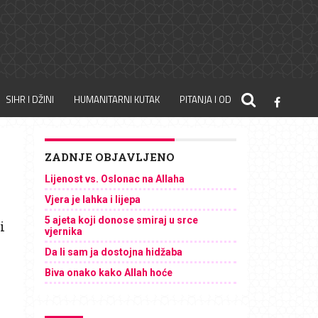
SIHR I DŽINI
HUMANITARNI KUTAK
PITANJA I ODGOVORI
ZADNJE OBJAVLJENO
Lijenost vs. Oslonac na Allaha
Vjera je lahka i lijepa
5 ajeta koji donose smiraj u srce
i
vjernika
Da li sam ja dostojna hidžaba
h
Biva onako kako Allah hoće