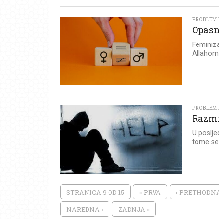
PROBLEM I
Opasn
Feminiza
Allahom i
PROBLEM I
Razmi
U poslje
tome se 
STRANICA 9 OD 15
« PRVA
‹ PRETHODN
NAREDNA ›
ZADNJA »