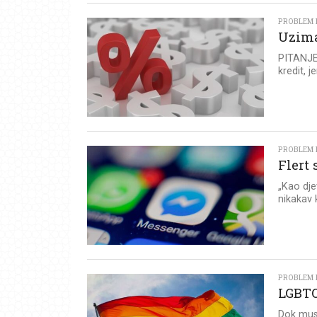
PROBLEM I
Uzima
PITANJE:
kredit, 
PROBLEM I
Flert
„Kao dje
nikakav 
PROBLEM I
LGBT
Dok musl