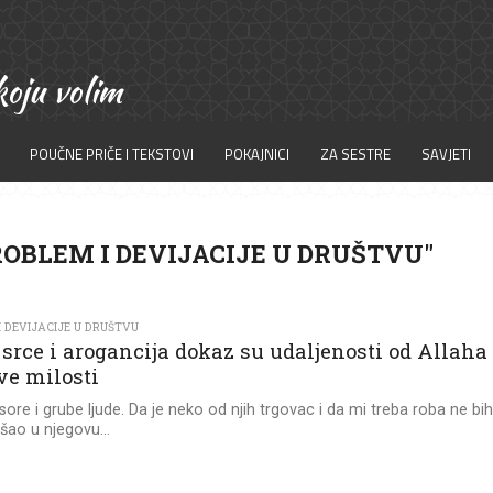
POUČNE PRIČE I TEKSTOVI
POKAJNICI
ZA SESTRE
SAVJETI
ROBLEM I DEVIJACIJE U DRUŠTVU"
 DEVIJACIJE U DRUŠTVU
srce i arogancija dokaz su udaljenosti od Allaha 
ve milosti
ore i grube ljude. Da je neko od njih trgovac i da mi treba roba ne bi
išao u njegovu...