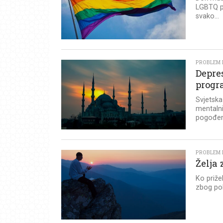
LGBTQ po
svako...
PROBLEM I
Depre
progr
Svjetska
mentalni
pogođen
PROBLEM I
Želja
Ko priže
zbog pob