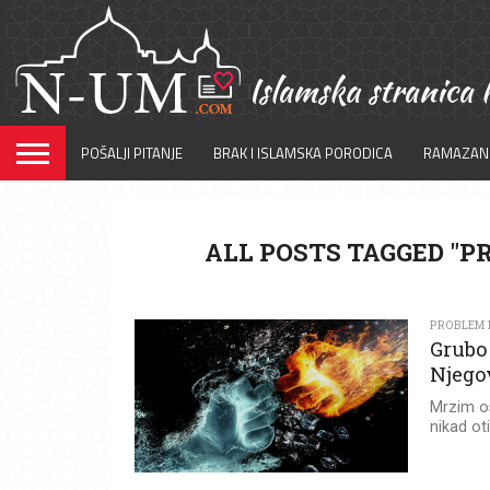
POŠALJI PITANJE
BRAK I ISLAMSKA PORODICA
RAMAZAN
ALL POSTS TAGGED "P
PROBLEM I
Grubo 
Njego
Mrzim os
nikad ot