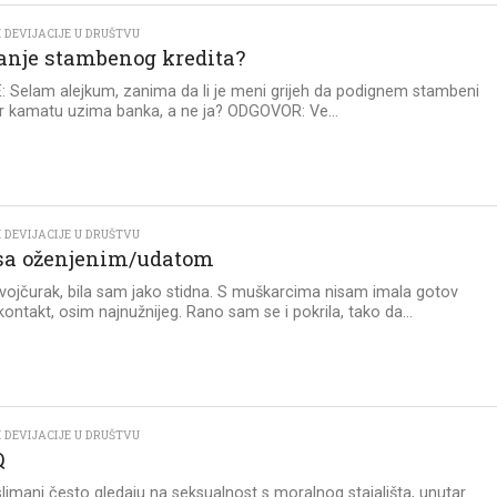
 DEVIJACIJE U DRUŠTVU
nje stambenog kredita?
 Selam alejkum, zanima da li je meni grijeh da podignem stambeni
jer kamatu uzima banka, a ne ja? ODGOVOR: Ve...
 DEVIJACIJE U DRUŠTVU
 sa oženjenim/udatom
vojčurak, bila sam jako stidna. S muškarcima nisam imala gotov
kontakt, osim najnužnijeg. Rano sam se i pokrila, tako da...
 DEVIJACIJE U DRUŠTVU
Q
imani često gledaju na seksualnost s moralnog stajališta, unutar