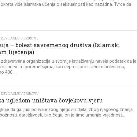
kreta vide islamska učenja o seksualnosti kao nazadna. Tvrde da
 DEVIJACIJE U DRUŠTVU
sija – bolest savremenog društva (Islamski
am liječenja)
 zdravstvena organizacija u svom je istraživanju navela podatak da je
m i nervnim poremećajima, kao depresijom i sličnim bolestima,
o 400...
 DEVIJACIJE U DRUŠTVU
 za ugledom uništava čovjekovu vjeru
ljkuje da ga ljudi pohvale zbog njegovih djela, zbog njegovog znanja,
ožnosti, darežljivosti, bilo čega, on je time umanjio vrijednost...