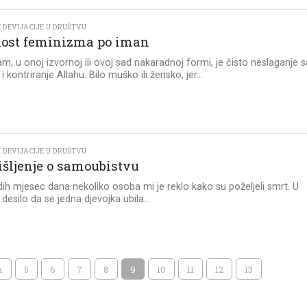
 DEVIJACIJE U DRUŠTVU
ost feminizma po iman
m, u onoj izvornoj ili ovoj sad nakaradnoj formi, je čisto neslaganje s
 kontriranje Allahu. Bilo muško ili žensko, jer...
 DEVIJACIJE U DRUŠTVU
šljenje o samoubistvu
dih mjesec dana nekoliko osoba mi je reklo kako su poželjeli smrt. U
desilo da se jedna djevojka ubila...
A
5
6
7
8
9
10
11
12
13