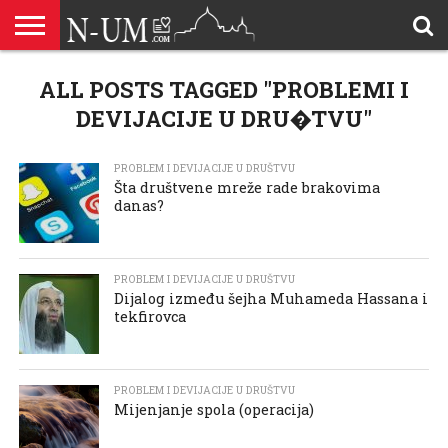
ALLAHOVA
LIJEPA
ALL POSTS TAGGED "PROBLEMI I
BRAK I
DŽEHENNEM
DŽENNET
DOBROČINSTVO
DOVE
HADŽ
HADISI
HURIJE
HUMANITARNI
ILAHIJE
ISLAMOFOBIJA
IZREKE
KUR’AN
LIJEPI
NAMAZ
ODGOVORI
POKAJNICI
POUČNE
PRILOZI
PROBLEM
ŠALJIVE
RAMAZAN
REKAIK
SAVJETI
SIHR I
SMRT I
SNOVI
VJEROVJESNICI
ZANIMLJIVOSTI
ZA
ZDRAVLJE
IMENA
ISLAMSKA
PREMA
I ZIKR
KUTAK
I CITATI
ISLAM
PRIČE I
POSJETITELJA
I
PRIČE
DŽINNI
SUDNJI
I NAUKA
SESTRE
PORODICA
RODITELJIMA
TEKSTOVI
DEVIJACIJE
DAN
DEVIJACIJE U DRU�TVU"
U
DRUŠTVU
PROBLEM I DEVIJACIJE U DRUŠTVU
Šta društvene mreže rade brakovima
danas?
PROBLEM I DEVIJACIJE U DRUŠTVU
Dijalog između šejha Muhameda Hassana i
tekfirovca
PROBLEM I DEVIJACIJE U DRUŠTVU
Mijenjanje spola (operacija)