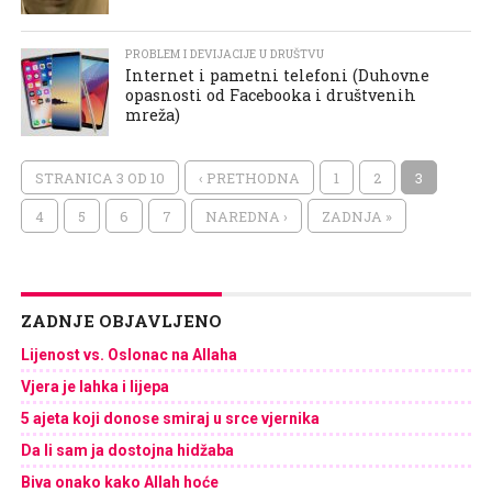
PROBLEM I DEVIJACIJE U DRUŠTVU
Internet i pametni telefoni (Duhovne
opasnosti od Facebooka i društvenih
mreža)
STRANICA 3 OD 10
‹ PRETHODNA
1
2
3
4
5
6
7
NAREDNA ›
ZADNJA »
ZADNJE OBJAVLJENO
Lijenost vs. Oslonac na Allaha
Vjera je lahka i lijepa
5 ajeta koji donose smiraj u srce vjernika
Da li sam ja dostojna hidžaba
Biva onako kako Allah hoće