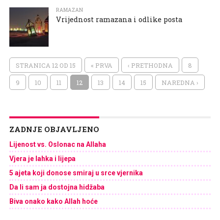
RAMAZAN
Vrijednost ramazana i odlike posta
STRANICA 12 OD 15
« PRVA
‹ PRETHODNA
8
9
10
11
12
13
14
15
NAREDNA ›
ZADNJE OBJAVLJENO
Lijenost vs. Oslonac na Allaha
Vjera je lahka i lijepa
5 ajeta koji donose smiraj u srce vjernika
Da li sam ja dostojna hidžaba
Biva onako kako Allah hoće