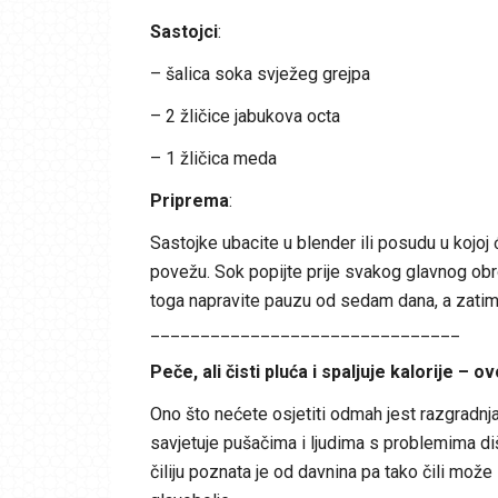
Sastojci
:
– šalica soka svježeg grejpa
– 2 žličice jabukova octa
– 1 žličica meda
Priprema
:
Sastojke ubacite u blender ili posudu u kojoj
povežu. Sok popijte prije svakog glavnog ob
toga napravite pauzu od sedam dana, a zatim p
_______________________________
Peče, ali čisti pluća i spaljuje kalorije – 
Ono što nećete osjetiti odmah jest razgradnja
savjetuje pušačima i ljudima s problemima diš
čiliju poznata je od davnina pa tako čili može