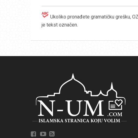
Ukoliko pronađete gramatičku grešku, OZN
je tekst označen.