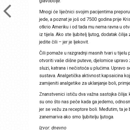
glavobolje.
Mnogi će liječnici svojim pacijentima preporu
jede, a poznat je još od 7500 godina prije Kri
otkrio Ameriku i od tada mu nema ravna u otva
iz tijela. Ako ste ljubitelj ljutog, dodatak čilij
jedite čili – jer je ljekovit.
Čili pomaže u razgradnji masnih tvari u tijelu
otvoriti vaše dišne puteve, djelomice upravo 
sluzi, katrana i nečistoća u plućima. Upravo
sustava. Analgetička aktivnost kapsaicina koji
zamijeniti analgetike za uklanjanje boli, prim
Znanstvenici ističu dva važna sastojka čilija: 
su ono što nas peče kada ga jedemo, odnosno u
jer se vežu za receptore boli. Međutim, ta je 
zanemariva ako smo ljubitelju ljutoga.
Izvor: dnevno