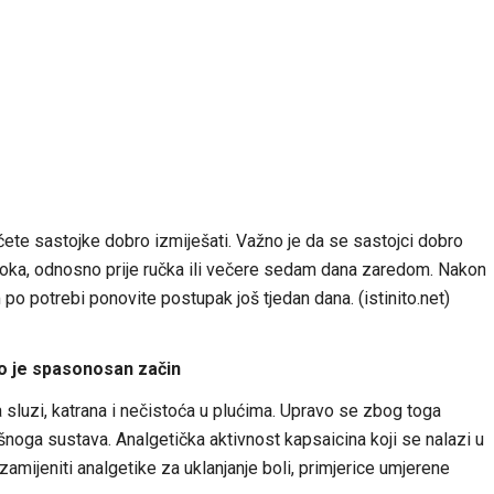
 ćete sastojke dobro izmiješati. Važno je da se sastojci dobro
roka, odnosno prije ručka ili večere sedam dana zaredom. Nakon
o potrebi ponovite postupak još tjedan dana. (istinito.net)
ovo je spasonosan začin
 sluzi, katrana i nečistoća u plućima. Upravo se zbog toga
noga sustava. Analgetička aktivnost kapsaicina koji se nalazi u
 zamijeniti analgetike za uklanjanje boli, primjerice umjerene