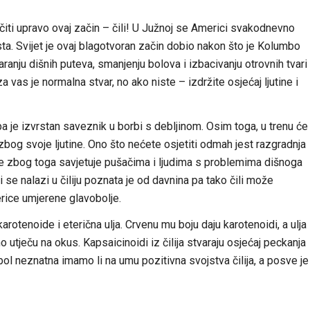
čiti upravo ovaj začin – čili! U Južnoj se Americi svakodnevno
sta. Svijet je ovaj blagotvoran začin dobio nakon što je Kolumbo
ranju dišnih puteva, smanjenju bolova i izbacivanju otrovnih tvari
a za vas je normalna stvar, no ako niste – izdržite osjećaj ljutine i
 pa je izvrstan saveznik u borbi s debljinom. Osim toga, u trenu će
zbog svoje ljutine. Ono što nećete osjetiti odmah jest razgradnja
 se zbog toga savjetuje pušačima i ljudima s problemima dišnoga
 se nalazi u čiliju poznata je od davnina pa tako čili može
jerice umjerene glavobolje.
karotenoide i eterična ulja. Crvenu mu boju daju karotenoidi, a ulja
tječu na okus. Kapsaicinoidi iz čilija stvaraju osjećaj peckanja
bol neznatna imamo li na umu pozitivna svojstva čilija, a posve je