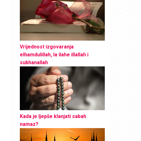
Vrijednost izgovaranja
elhamdulillah, la ilahe illallah i
subhanallah
Kada je ljepše klanjati sabah
namaz?