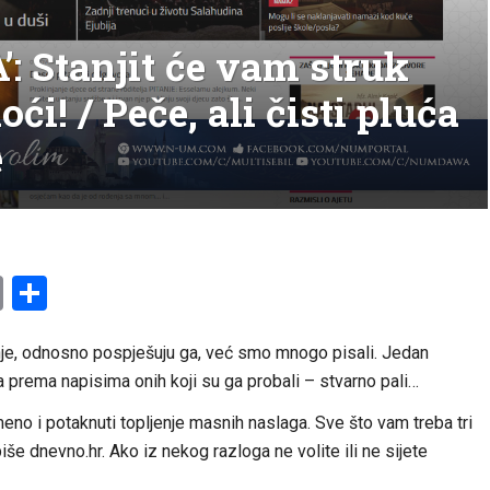
 Stanjit će vam struk
i! / Peče, ali čisti pluća
e
am
l
ssenger
Copy
Share
Link
enje, odnosno pospješuju ga, već smo mnogo pisali. Jedan
 prema napisima onih koji su ga probali – stvarno pali…
eno i potaknuti topljenje masnih naslaga. Sve što vam treba tri
iše dnevno.hr. Ako iz nekog razloga ne volite ili ne sijete