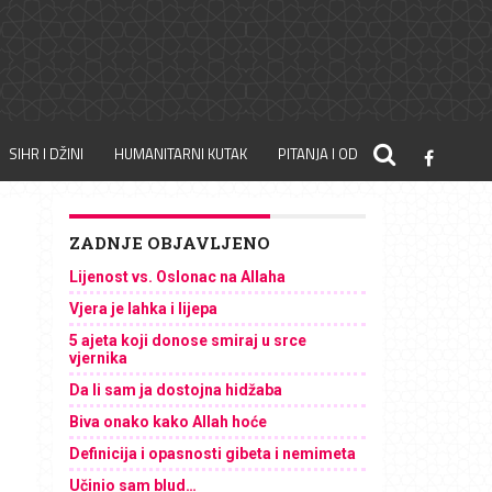
SIHR I DŽINI
HUMANITARNI KUTAK
PITANJA I ODGOVORI
ZADNJE OBJAVLJENO
Lijenost vs. Oslonac na Allaha
Vjera je lahka i lijepa
5 ajeta koji donose smiraj u srce
vjernika
Da li sam ja dostojna hidžaba
Biva onako kako Allah hoće
Definicija i opasnosti gibeta i nemimeta
Učinio sam blud…