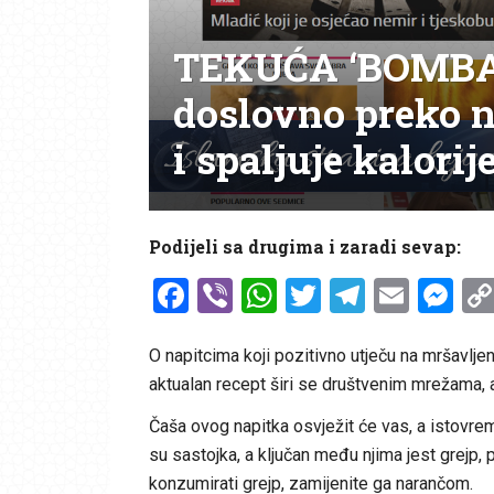
TEKUĆA ‘BOMBA’:
doslovno preko noć
i spaljuje kalorij
Podijeli sa drugima i zaradi sevap:
Facebook
Viber
WhatsApp
Twitter
Telegr
Emai
Me
O napitcima koji pozitivno utječu na mršavlj
aktualan recept širi se društvenim mrežama, a
Čaša ovog napitka osvježit će vas, a istovrem
su sastojka, a ključan među njima jest grejp, p
konzumirati grejp, zamijenite ga narančom.