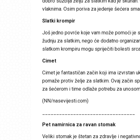
dobro suzbija želju za slatkim kad je skuhan
vlaknima. Osim poriva za jedenje šećera smanj
Slatki krompir
Još jedno povrće koje vam može pomoći je sla
žudnju za slatkim, nego će dodatno organizam
slatkom krompiru mogu spriječiti bolesti srca
Cimet
Cimet je fantastičan začin koji ima izvrstan 
pomaže protiv želje za slatkim. Ovaj začin sp
za šećerom i time odlaže potrebu za unosom 
(NN/nasevijesti.com)
_________________________________
Pet namirnica za ravan stomak
Veliki stomak je štetan za zdravlje i negativn