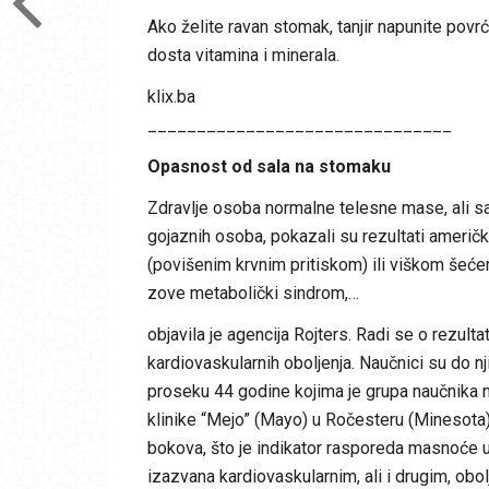
Ako želite ravan stomak, tanjir napunite povr
dosta vitamina i minerala.
klix.ba
_______________________________
Opasnost od sala na stomaku
Zdravlje osoba normalne telesne mase, ali sa
gojaznih osoba, pokazali su rezultati američ
(povišenim krvnim pritiskom) ili viškom šećera
zove metabolički sindrom,…
objavila je agencija Rojters. Radi se o rezult
kardiovaskularnih oboljenja. Naučnici su do n
proseku 44 godine kojima je grupa naučnik
klinike “Mejo” (Mayo) u Ročesteru (Minesota
bokova, što je indikator rasporeda masnoće u
izazvana kardiovaskularnim, ali i drugim, ob