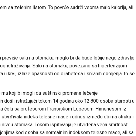
ćem sa zelenim listom. To povrće sadrži veoma malo kalorija, ali
 previše sala na stomaku, moglo bi da bude lošije nego zdravlje
kog istraživanja. Salo na stomaku, povezano sa hipertenzijom
 u krvi, izlaže opasnosti od dijabetesa i srčanih oboljenja, to se
atima koji bi mogli da suštinski promene lečenje
jih došli istražujući tokom 14 godina oko 12.800 osoba starosti u
a na čelu sa profesorom Fransiskom Lopesom-Himenesom iz
) utvrđivala indeks telesne mase i odnos između obima struka i
 nivou stomaka. Tokom ispitivanja je utvrđena veća smrtnost
oljenjima kod osoba sa normalnim indeksom telesne mase, ali sa