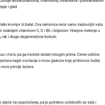
. Obiluje antioksidansima, vitaminima, mineralima i prehrambenim
uje i glad.
tki krompir ili batat. Ova namirnica neće samo zadovoljiti vašu
 snabdjeti vitaminom C, D i B6 i željezom. Hranjive materije u
, rak i druge degenerativne bolesti.
ukus i miris, pa ga možete dodati mnogim jelima. Cimet odlično
rječava nagle oscilacije u nivou glukoze koje pridonose žudnji
nove porcije šećera.
o utječe na raspoloženje, pa je potrebno osloboditi se sala i