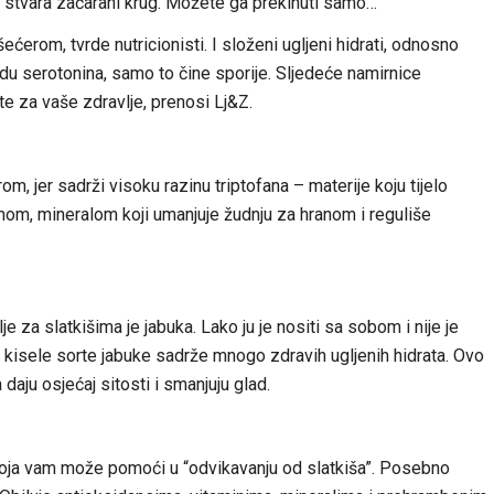
 stvara začarani krug. Možete ga prekinuti samo…
ećerom, tvrde nutricionisti. I složeni ugljeni hidrati, odnosno
du serotonina, samo to čine sporije. Sljedeće namirnice
e za vaše zdravlje, prenosi Lj&Z.
m, jer sadrži visoku razinu triptofana – materije koju tijelo
omom, mineralom koji umanjuje žudnju za hranom i reguliše
e za slatkišima je jabuka. Lako ju je nositi sa sobom i nije je
 i kisele sorte jabuke sadrže mnogo zdravih ugljenih hidrata. Ovo
aju osjećaj sitosti i smanjuju glad.
 koja vam može pomoći u “odvikavanju od slatkiša”. Posebno