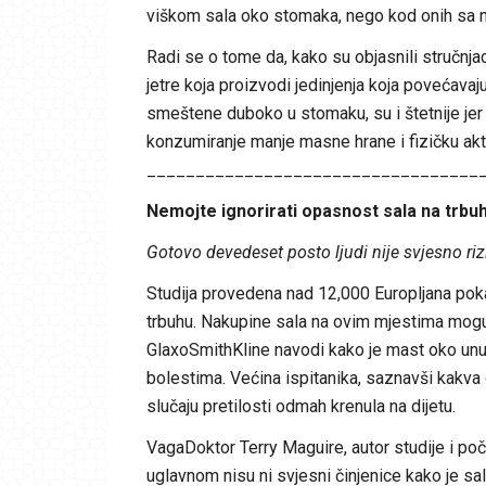
viškom sala oko stomaka, nego kod onih sa 
Radi se o tome da, kako su objasnili stručnja
jetre koja proizvodi jedinjenja koja povećavaj
smeštene duboko u stomaku, su i štetnije jer l
konzumiranje manje masne hrane i fizičku akti
__________________________________
Nemojte ignorirati opasnost sala na trbuh
Gotovo devedeset posto ljudi nije svjesno riz
Studija provedena nad 12,000 Europljana poka
trbuhu. Nakupine sala na ovim mjestima mogu u
GlaxoSmithKline navodi kako je mast oko unu
bolestima. Većina ispitanika, saznavši kakva o
slučaju pretilosti odmah krenula na dijetu.
VagaDoktor Terry Maguire, autor studije i poč
uglavnom nisu ni svjesni činjenice kako je sal