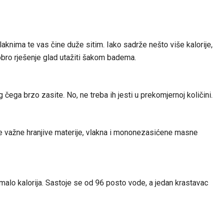
aknima te vas čine duže sitim. Iako sadrže nešto više kalorije,
obro rješenje glad utažiti šakom badema.
 čega brzo zasite. No, ne treba ih jesti u prekomjernoj količini.
te važne hranjive materije, vlakna i mononezasićene masne
malo kalorija. Sastoje se od 96 posto vode, a jedan krastavac