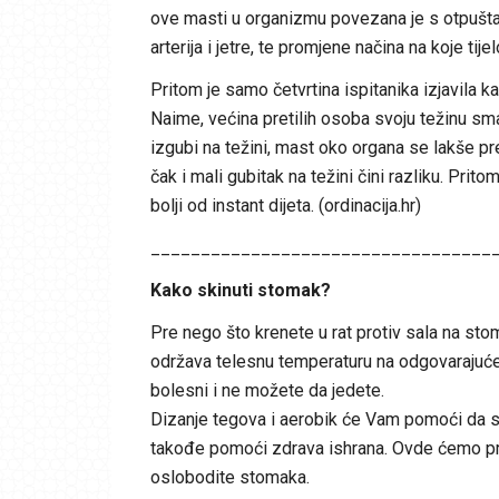
ove masti u organizmu povezana je s otpuštan
arterija i jetre, te promjene načina na koje tij
Pritom je samo četvrtina ispitanika izjavila 
Naime, većina pretilih osoba svoju težinu s
izgubi na težini, mast oko organa se lakše pr
čak i mali gubitak na težini čini razliku. Prito
bolji od instant dijeta. (ordinacija.hr)
__________________________________
Kako skinuti stomak?
Pre nego što krenete u rat protiv sala na stom
održava telesnu temperaturu na odgovarajuće
bolesni i ne možete da jedete.
Dizanje tegova i aerobik će Vam pomoći da se
takođe pomoći zdrava ishrana. Ovde ćemo priča
oslobodite stomaka.