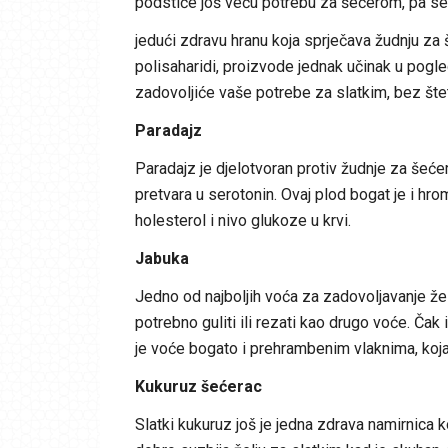
podstiče još veću potrebu za šećerom, pa se
jedući zdravu hranu koja sprječava žudnju za š
polisaharidi, proizvode jednak učinak u pogle
zadovoljiće vaše potrebe za slatkim, bez štet
Paradajz
Paradajz je djelotvoran protiv žudnje za šećero
pretvara u serotonin. Ovaj plod bogat je i hr
holesterol i nivo glukoze u krvi.
Jabuka
Jedno od najboljih voća za zadovoljavanje želj
potrebno guliti ili rezati kao drugo voće. Čak
je voće bogato i prehrambenim vlaknima, koja d
Kukuruz šećerac
Slatki kukuruz još je jedna zdrava namirnica