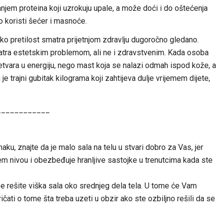
jem proteina koji uzrokuju upale, a može doći i do oštećenja
elo koristi šećer i masnoće.
kako pretilost smatra prijetnjom zdravlju dugoročno gledano.
matra estetskim problemom, ali ne i zdravstvenim. Kada osoba
etvara u energiju, nego mast koja se nalazi odmah ispod kože, a
m je trajni gubitak kilograma koji zahtijeva dulje vrijemem dijete,
____________
aku, znajte da je malo sala na telu u stvari dobro za Vas, jer
m nivou i obezbeđuje hranljive sastojke u trenutcima kada ste
 rešite viška sala oko srednjeg dela tela. U tome će Vam
ti o tome šta treba uzeti u obzir ako ste ozbiljno rešili da se