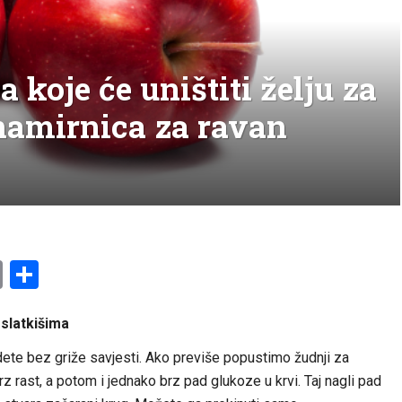
 koje će uništiti želju za
 namirnica za ravan
am
l
ssenger
Copy
Share
Link
 slatkišima
ete bez griže savjesti. Ako previše popustimo žudnji za
rast, a potom i jednako brz pad glukoze u krvi. Taj nagli pad