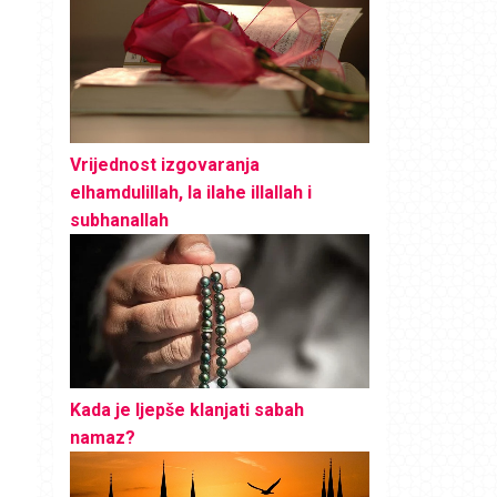
Vrijednost izgovaranja
elhamdulillah, la ilahe illallah i
subhanallah
Kada je ljepše klanjati sabah
namaz?