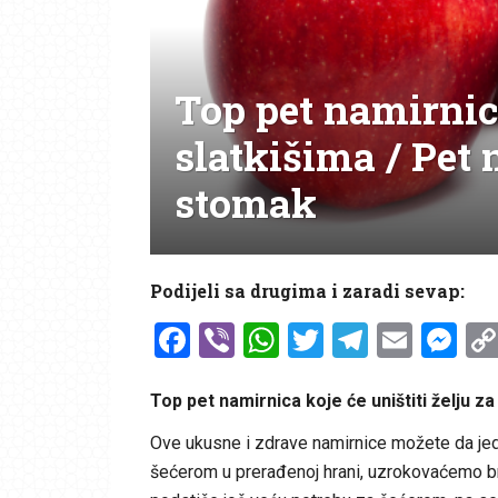
Top pet namirnica
slatkišima / Pet
stomak
Podijeli sa drugima i zaradi sevap:
Facebook
Viber
WhatsApp
Twitter
Telegr
Emai
Me
Top pet namirnica koje će uništiti želju za
Ove ukusne i zdrave namirnice možete da jed
šećerom u prerađenoj hrani, uzrokovaćemo brz 