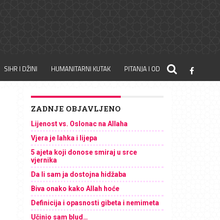
SIHR I DŽINI
HUMANITARNI KUTAK
PITANJA I ODGOVORI
ZADNJE OBJAVLJENO
Lijenost vs. Oslonac na Allaha
Vjera je lahka i lijepa
5 ajeta koji donose smiraj u srce
vjernika
Da li sam ja dostojna hidžaba
Biva onako kako Allah hoće
Definicija i opasnosti gibeta i nemimeta
Učinio sam blud…