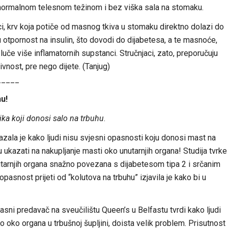
normalnom telesnom težinom i bez viška sala na stomaku.
ci, krv koja potiče od masnog tkiva u stomaku direktno dolazi do
u otpornost na insulin, što dovodi do dijabetesa, a te masnoće,
uče više inflamatornih supstanci. Stručnjaci, zato, preporučuju
vnost, pre nego dijete. (Tanjug)
_____
u!
ika koji donosi salo na trbuhu
.
zala je kako ljudi nisu svjesni opasnosti koju donosi mast na
kazati na nakupljanje masti oko unutarnjih organa! Studija tvrke
tarnjih organa snažno povezana s dijabetesom tipa 2 i srčanim
pasnost prijeti od “kolutova na trbuhu” izjavila je kako bi u
asni predavač na sveučilištu Queen’s u Belfastu tvrdi kako ljudi
o oko organa u trbušnoj šupljini, doista velik problem. Prisutnost