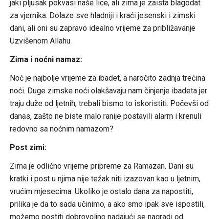
jaki pljusak pokvasi naše lice, ali zima je zaista blagodat
za vjernika. Dolaze sve hladniji i kraći jesenski i zimski
dani, ali oni su zapravo idealno vrijeme za približavanje
Uzvišenom Allahu.
Zima i noćni namaz:
Noć je najbolje vrijeme za ibadet, a naročito zadnja trećina
noći. Duge zimske noći olakšavaju nam činjenje ibadeta jer
traju duže od ljetnih, trebali bismo to iskoristiti. Počevši od
danas, zašto ne biste malo ranije postavili alarm i krenuli
redovno sa noćnim namazom?
Post zimi:
Zima je odlično vrijeme pripreme za Ramazan. Dani su
kratki i post u njima nije težak niti izazovan kao u ljetnim,
vrućim mjesecima. Ukoliko je ostalo dana za napostiti,
prilika je da to sada učinimo, a ako smo ipak sve ispostili,
možemo postiti dobrovoljno nadajući se nagradi od