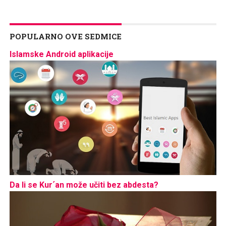
POPULARNO OVE SEDMICE
Islamske Android aplikacije
Da li se Kur´an može učiti bez abdesta?