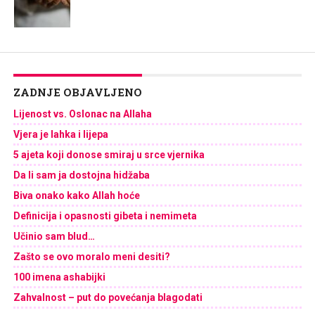
ZADNJE OBJAVLJENO
Lijenost vs. Oslonac na Allaha
Vjera je lahka i lijepa
5 ajeta koji donose smiraj u srce vjernika
Da li sam ja dostojna hidžaba
Biva onako kako Allah hoće
Definicija i opasnosti gibeta i nemimeta
Učinio sam blud…
Zašto se ovo moralo meni desiti?
100 imena ashabijki
Zahvalnost – put do povećanja blagodati