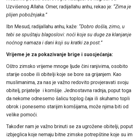
Uzvišenog Allaha. Omer, radijallahu anhu, rekao je:
“Zima je
plijen pobožnjaka.”
Ibn Mesud, radijallahu anhu, kaže:
“Dobro došla, zimo, u
tebi se spuštaju blagoslovi: noći koje su duge za klanjanje
noćnog namaza i dani koji su kratki za post.”
Vrijeme je za pokazivanje brige i suosjećanja:
Oštro zimsko vrijeme mnoge ljude čini ranjivima, osobito
starije osobe ili obitelji koje se bore sa grijanjem. Kao
muslimanima, za nas je važno redovito provjeravati svoju
obitelj, prijatelje i komšije. Jednostavna radnja, poput toga
da nekome odnesemo šalicu toplog čaja ili skuhamo topli
obrok i ponesemo starijim komšijama, može njima biti od
velike pomoći.
Također nam je važno brinuti se za ugrožene obitelji, poput
izbjeglica koje nemaju bitne zimske potrepštine koje su im