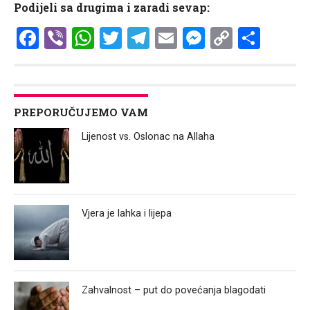
Podijeli sa drugima i zaradi sevap:
Facebook
Viber
WhatsApp
Twitter
Telegram
Email
Messenge
Copy
Shar
Link
PREPORUČUJEMO VAM
Lijenost vs. Oslonac na Allaha
Vjera je lahka i lijepa
Zahvalnost – put do povećanja blagodati