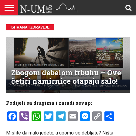
ALLAHOVA
LIJEPA
BRAK I
DŽEHENNEM
DŽENNET
DOBROČINSTVO
DOVE
HADŽ
HADISI
HURIJE
HUMANITARNI
ILAHIJE
ISLAMOFOBIJA
IZREKE
KUR’AN
LIJEPI
NAMAZ
ODGOVORI
POKAJNICI
POUČNE
PRILOZI
PROBLEM
ŠALJIVE
RAMAZAN
REKAIK
SAVJETI
SIHR I
SMRT I
SNOVI
VJEROVJESNICI
ZANIMLJIVOSTI
ZA
ZDRAVLJE
ISHRANA I ZDRAVLJE
IMENA
ISLAMSKA
PREMA
I ZIKR
KUTAK
I CITATI
ISLAM
PRIČE I
POSJETITELJA
I
PRIČE
DŽINNI
SUDNJI
I NAUKA
SESTRE
PORODICA
RODITELJIMA
TEKSTOVI
DEVIJACIJE
DAN
U
DRUŠTVU
Zbogom debelom trbuhu – Ove
četiri namirnice otapaju salo!
Podijeli sa drugima i zaradi sevap:
Facebook
Viber
WhatsApp
Twitter
Telegram
Email
Messenge
Copy
Shar
Link
Mislite da malo jedete, a uporno se debljate? Ništa