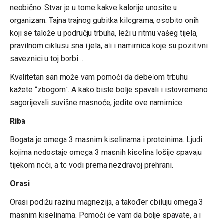
neobično. Stvar je u tome kakve kalorije unosite u
organizam. Tajna trajnog gubitka kilograma, osobito onih
koji se talože u području trbuha, leži u ritmu vašeg tijela,
pravilnom ciklusu sna i jela, ali i namirnica koje su pozitivni
saveznici u toj borbi…
Kvalitetan san može vam pomoći da debelom trbuhu
kažete “zbogom”. A kako biste bolje spavali i istovremeno
sagorijevali suvišne masnoće, jedite ove namirnice:
Riba
Bogata je omega 3 masnim kiselinama i proteinima. Ljudi
kojima nedostaje omega 3 masnih kiselina lošije spavaju
tijekom noći, a to vodi prema nezdravoj prehrani.
Orasi
Orasi podižu razinu magnezija, a također obiluju omega 3
masnim kiselinama. Pomoći će vam da bolje spavate, a i