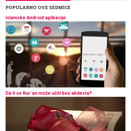
POPULARNO OVE SEDMICE
Islamske Android aplikacije
Da li se Kur´an može učiti bez abdesta?