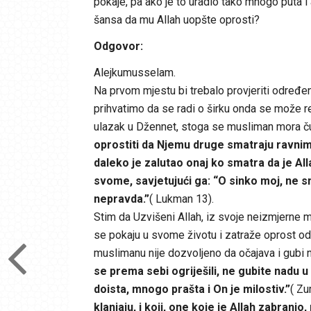
pokaje, pa ako je to uradio tako mnogo puta i
šansa da mu Allah uopšte oprosti?
Odgovor:
Alejkumusselam.
Na prvom mjestu bi trebalo provjeriti određenu s
prihvatimo da se radi o širku onda se može reči
ulazak u Džennet, stoga se musliman mora čuv
oprostiti da Njemu druge smatraju ravnim
daleko je zalutao onaj ko smatra da je Al
svome, savjetujući ga: “O sinko moj, ne s
nepravda.”
( Lukman 13).
Stim da Uzvišeni Allah, iz svoje neizmjerne m
se pokaju u svome životu i zatraže oprost od N
muslimanu nije dozvoljeno da očajava i gubi n
se prema sebi ogriješili, ne gubite nadu u 
doista, mnogo prašta i On je milostiv.”
( Zu
klanjaju, i koji, one koje je Allah zabranio,