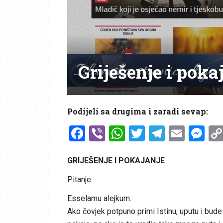
Griješenje i poka
Podijeli sa drugima i zaradi sevap:
Facebook
Viber
WhatsApp
Twitter
Telegr
Emai
Me
GRIJEŠENJE I POKAJANJE
Pitanje:
Esselamu alejkum.
Ako čovjek potpuno primi Istinu, uputu i bude