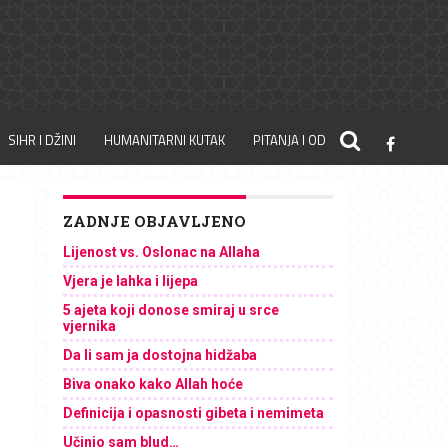
SIHR I DŽINI
HUMANITARNI KUTAK
PITANJA I ODGOVORI
ZADNJE OBJAVLJENO
Lijenost vs. Oslonac na Allaha
Vjera je lahka i lijepa
5 ajeta koji donose smiraj u srce
vjernika
Da li sam ja dostojna hidžaba
Biva onako kako Allah hoće
Definicija i opasnosti gibeta i nemimeta
Učinio sam blud…