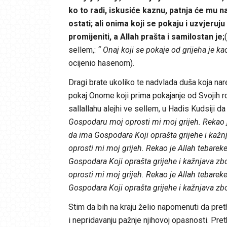
ko to radi, iskusiće kaznu, patnja će mu n
ostati; ali onima koji se pokaju i uzvjeruju
promijeniti, a Allah prašta i samilostan je;
sellem,:
“ Onaj koji se pokaje od grijeha je ka
ocijenio hasenom).
Dragi brate ukoliko te nadvlada duša koja nar
pokaj Onome koji prima pokajanje od Svojih ro
sallallahu alejhi ve sellem, u Hadis Kudsiji da
Gospodaru moj oprosti mi moj grijeh. Rekao je 
da ima Gospodara Koji oprašta grijehe i kažnj
oprosti mi moj grijeh. Rekao je Allah tebareke 
Gospodara Koji oprašta grijehe i kažnjava zbo
oprosti mi moj grijeh. Rekao je Allah tebareke 
Gospodara Koji oprašta grijehe i kažnjava zbo
Stim da bih na kraju želio napomenuti da preth
i nepridavanju pažnje njihovoj opasnosti. Pre