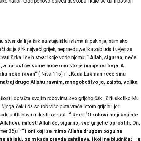
 ako nakon toga ponovo osjeća tjeskobu i kaje se da li postoji
tvar da li je širk sa stajališta islama ili pak nije, stim ako
 da je širk najveći grijeh, nepravda ,velika zabluda i uvjet za
ati širka i svih stvari koje vode njemu:
“ Allah, sigurno, neće
, a oprostiće kome hoće ono što je manje od toga. A
lahu neko ravan“
( Nisa 116) i :
„Kada Lukman reče sinu
matraj druge Allahu ravnim, mnogoboštvo je, zaista, velika
ilosti, oprašta svojim robovima sve grijehe čak i širk ukoliko Mu
jega, čak i da se rob više puta vraća istom grijehu, jer
adu u Allahovu milost i oprost :
“ Reci: “O robovi moji koji ste
Allahovu milost! Allah će, sigurno, sve grijehe oprostiti; On,
mer 35).i :
‘“ i oni koji se mimo Allaha drugom bogu ne
 ne ubijaju, osim kada pravda zahtijeva, i koji ne bludniče; – a