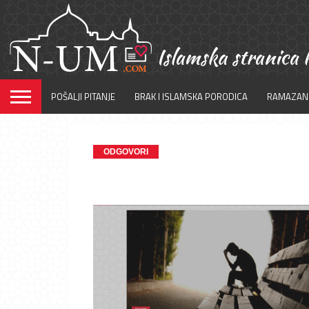
POŠALJI PITANJE
BRAK I ISLAMSKA PORODICA
RAMAZAN
ODGOVORI