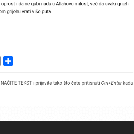
a oprost i da ne gubi nadu u Allahovu milost, već da svaki grijeh
 grijehu vrati više puta.
am
l
ssenger
Copy
Share
Link
AČITE TEKST i prijavite tako što ćete pritisnuti
Ctrl+Enter
kada