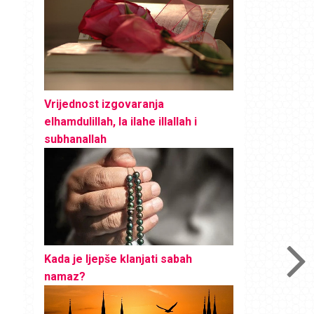
Vrijednost izgovaranja
elhamdulillah, la ilahe illallah i
subhanallah
Kada je ljepše klanjati sabah
namaz?