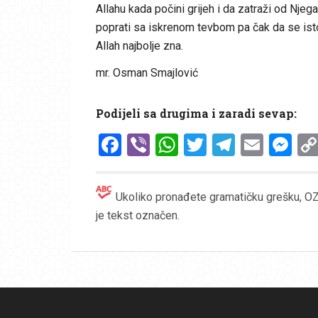
Allahu kada počini grijeh i da zatraži od Njeg
poprati sa iskrenom tevbom pa čak da se istom
Allah najbolje zna.
mr. Osman Smajlović
Podijeli sa drugima i zaradi sevap:
Facebook
Viber
WhatsApp
Twitter
Telegr
Emai
Me
Ukoliko pronađete gramatičku grešku, OZN
je tekst označen.