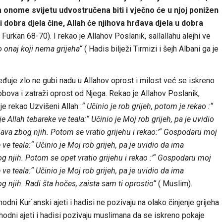
a onome svijetu udvostručena biti i vječno će u njoj ponižen
 i dobra djela čine, Allah će njihova hrđava djela u dobra
( Furkan 68-70). I rekao je Allahov Poslanik, sallallahu alejhi ve
o onaj koji nema grijeha“
( Hadis bilježi Tirmizi i šejh Albani ga je
eđuje zlo ne gubi nadu u Allahov oprost i milost već se iskreno
bova i zatraži oprost od Njega. Rekao je Allahov Poslanik,
 je rekao Uzvišeni Allah :
“ Učinio je rob grijeh, potom je rekao :“
Allah tebareke ve teala:“ Učinio je Moj rob grijeh, pa je uvidio
ava zbog njih. Potom se vratio grijehu i rekao:’“ Gospodaru moj
ve teala:“ Učinio je Moj rob grijeh, pa je uvidio da ima
g njih. Potom se opet vratio grijehu i rekao :’“ Gospodaru moj
ve teala:“ Učinio je Moj rob grijeh, pa je uvidio da ima
g njih. Radi šta hočes, zaista sam ti oprostio“
( Muslim).
odni Kur`anski ajeti i hadisi ne pozivaju na olako činjenje grijeha
thodni ajeti i hadisi pozivaju muslimana da se iskreno pokaje