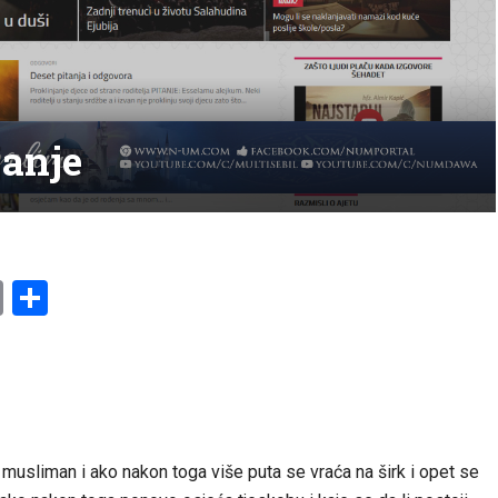
janje
am
l
ssenger
Copy
Share
Link
 musliman i ako nakon toga više puta se vraća na širk i opet se