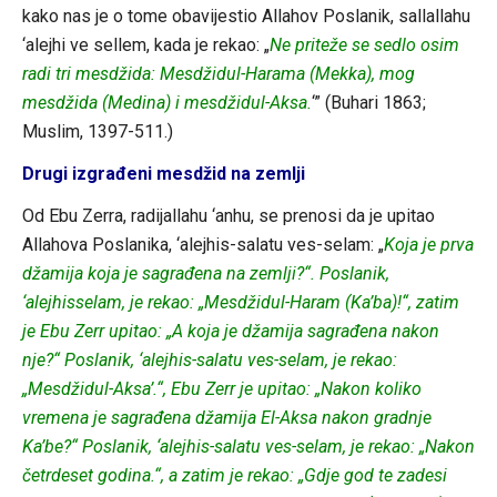
kako nas je o tome obavijestio Allahov Poslanik, sallallahu
‘alejhi ve sellem, kada je rekao: „
Ne priteže se sedlo osim
radi tri mesdžida: Mesdžidul-Harama (Mekka), mog
mesdžida (Medina) i mesdžidul-Aksa.
‘” (Buhari 1863;
Muslim, 1397-511.)
Drugi izgrađeni mesdžid na zemlji
Od Ebu Zerra, radijallahu ‘anhu, se prenosi da je upitao
Allahova Poslanika, ‘alejhis-salatu ves-selam: „
Koja je prva
džamija koja je sagrađena na zemlji?“. Poslanik,
‘alejhisselam, je rekao: „Mesdžidul-Haram (Ka’ba)!“, zatim
je Ebu Zerr upitao: „A koja je džamija sagrađena nakon
nje?“ Poslanik, ‘alejhis-salatu ves-selam, je rekao:
„Mesdžidul-Aksa’.“, Ebu Zerr je upitao: „Nakon koliko
vremena je sagrađena džamija El-Aksa nakon gradnje
Ka’be?“ Poslanik, ‘alejhis-salatu ves-selam, je rekao: „Nakon
četrdeset godina.“, a zatim je rekao: „Gdje god te zadesi