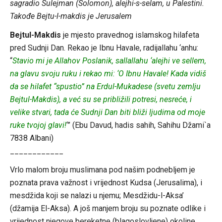
sagradio Sulejman (Solomon), alejhi-s-selam, u Palestini.
Takođe Bejtu-l-makdis je Jerusalem
Bejtul-Makdis
je mjesto pravednog islamskog hilafeta
pred Sudnji Dan. Rekao je Ibnu Havale, radijallahu ‘anhu:
“
Stavio mi je Allahov Poslanik, sallallahu ‘alejhi ve sellem,
na glavu svoju ruku i rekao mi: ‘O Ibnu Havale! Kada vidiš
da se hilafet “spustio” na Erdul-Mukadese (svetu zemlju
Bejtul-Makdis), a već su se približili potresi, nesreće, i
velike stvari, tada će Sudnji Dan biti bliži ljudima od moje
ruke tvojoj glavi!
‘” (Ebu Davud, hadis sahih, Sahihu Džami`a
7838 Albani)
____________
Vrlo malom broju muslimana pod našim podnebljem je
poznata prava važnost i vrijednost Kudsa (Jerusalima), i
mesdžida koji se nalazi u njemu; Mesdžidu-l-Aksa’
(džamija El-Aksa). A još manjem broju su poznate odlike i
vrijednost njegove bereketne (blagoslovljene) okoline,