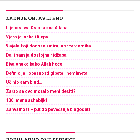
ZADNJE OBJAVLJENO
Lijenost vs. Oslonac na Allaha
Vjera je lahka i lijepa
5 ajeta koji donose smiraj u srce vjernika
Da li sam ja dostojna hidžaba
Biva onako kako Allah hoće
Definicija i opasnosti gibeta i nemimeta
Učinio sam blud…
Zašto se ovo moralo meni desiti?
100 imena ashabijki
Zahvalnost – put do povećanja blagodati
POPULARNO OVE SEDMICE