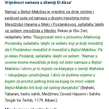
Vrijednost namaza u džamiji El-Aksa’
Namaz u Bejtul-Makdisu je vrijedniji za dvije stotine i
pedeset puta od namaza u drugim mjestima mimo
Mesdžidul-Harama u Meki i Poslanikovog, sallallahu ‘alejhi
ve sellem, mesdžida u Medini.
Rekao je Ebu Zerr,
radijallahu ‘anhu: “
Razgovarali smo u prisustvu Allahovog
Poslanika, sallallahu ‘alejhi ve sellem, koji je bolji mesdžid;
da li Poslanikov mesdžid ili mesdžid u Bejtul-Makdisu. Pa
je rekao Poslanik, sallallahu ‘alejhi ve sellem: “Namaz u
ovome mome mesdžidu je bolji od četiri namaza u Bejtul-
Makdisu i divno je to mjesto za klanjanje u zemlji Mahšera
– iskupljanja i proživljenja. I doći će ljudima vrijeme u
kojem će prostor jednog biča sa kojeg će moći vidjeti
Bejtul-Makdis biti bolji od cijelog dunjaluka
.” (Bejheki,
Tabarani, hadis sahih, Medžmeu Zevaid Hajsemi i Sahihu
Tergib Ve Terhib, 1179. Albani.)