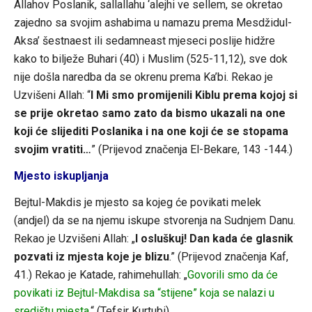
Allahov Poslanik, sallallahu ‘alejhi ve sellem, se okretao
zajedno sa svojim ashabima u namazu prema Mesdžidul-
Aksa’ šestnaest ili sedamneast mjeseci poslije hidžre
kako to bilježe Buhari (40) i Muslim (525-11,12), sve dok
nije došla naredba da se okrenu prema Ka’bi. Rekao je
Uzvišeni Allah: “
I Mi smo promijenili Kiblu prema kojoj si
se prije okretao samo zato da bismo ukazali na one
koji će slijediti Poslanika i na one koji će se stopama
svojim vratiti…
” (Prijevod značenja El-Bekare, 143 -144.)
Mjesto iskupljanja
Bejtul-Makdis je mjesto sa kojeg će povikati melek
(andjel) da se na njemu iskupe stvorenja na Sudnjem Danu.
Rekao je Uzvišeni Allah: „
I osluškuj! Dan kada će glasnik
pozvati iz mjesta koje je blizu
.” (Prijevod značenja Kaf,
41.) Rekao je Katade, rahimehullah: „
Govorili smo da će
povikati iz Bejtul-Makdisa sa “stijene” koja se nalazi u
središtu mjesta
.“ (Tefsir Kurtubi)