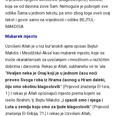
koja se od davnina zove Šam. Nemoguće je pobrojati sve
odlike Šama u jednom tekstu, pa smo zbog toga sveli ovaj
tekst i govor samo na vrijednosti i odlike BEJTUL-
MAKDISA.
Mubarek mjesto
Uzvišeni Allah je u niz kur’anskih ajeta opisao Bejtul-
Makdis i Mesdžidul-Aksa’ kao mubarek mjesto, koje se
može okarakterisati sa uvećanjem i mnoštvom u različitim
dobrima i darovima. Rekao je Allah, subhanehu ve te ‘ala:
”
Hvaljen neka je Onaj koji je u jednom času noći
preveo Svoga roba iz Hrama časnog u Hram daleki,
čiju smo okolinu blagoslovili
.” (Prijevod značenja El-Isra,
1.) I rekao je Allah opisivajući mjesto prema kojem se
iselio Ibrahim, tj. Bejtu-Makdis: „
i spasili smo i njega i
Luta u zemlju koju smo za ljude blagoslovili
.” (Prijevod
značenja El-Enbija, 71.) I rekao je Uzvišeni Allah,