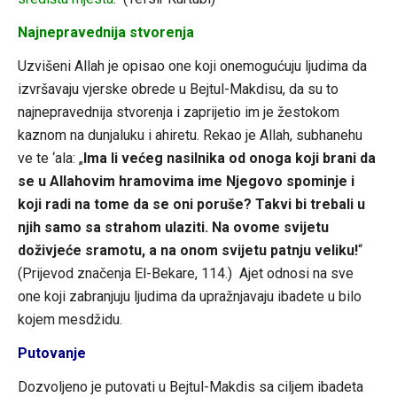
Najnepravednija stvorenja
Uzvišeni Allah je opisao one koji onemogućuju ljudima da
izvršavaju vjerske obrede u Bejtul-Makdisu, da su to
najnepravednija stvorenja i zaprijetio im je žestokom
kaznom na dunjaluku i ahiretu. Rekao je Allah, subhanehu
ve te ‘ala: „
Ima li većeg nasilnika od onoga koji brani da
se u Allahovim hramovima ime Njegovo spominje i
koji radi na tome da se oni poruše? Takvi bi trebali u
njih samo sa strahom ulaziti. Na ovome svijetu
doživjeće sramotu, a na onom svijetu patnju veliku!
“
(Prijevod značenja El-Bekare, 114.) Ajet odnosi na sve
one koji zabranjuju ljudima da upražnjavaju ibadete u bilo
kojem mesdžidu.
Putovanje
Dozvoljeno je putovati u Bejtul-Makdis sa ciljem ibadeta