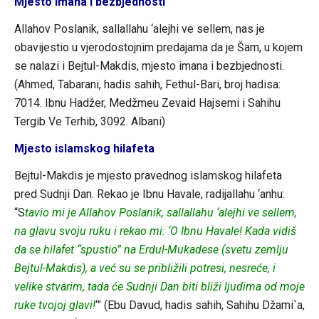
Mjesto imana i bezbjednosti
Allahov Poslanik, sallallahu ‘alejhi ve sellem, nas je
obavijestio u vjerodostojnim predajama da je Šam, u kojem
se nalazi i Bejtul-Makdis, mjesto imana i bezbjednosti.
(Ahmed, Tabarani, hadis sahih, Fethul-Bari, broj hadisa:
7014. Ibnu Hadžer, Medžmeu Zevaid Hajsemi i Sahihu
Tergib Ve Terhib, 3092. Albani)
Mjesto islamskog hilafeta
Bejtul-Makdis je mjesto pravednog islamskog hilafeta
pred Sudnji Dan. Rekao je Ibnu Havale, radijallahu ‘anhu:
“S
tavio mi je Allahov Poslanik, sallallahu ‘alejhi ve sellem,
na glavu svoju ruku i rekao mi: ‘O Ibnu Havale! Kada vidiš
da se hilafet “spustio” na Erdul-Mukadese (svetu zemlju
Bejtul-Makdis), a već su se približili potresi, nesreće, i
velike stvarim, tada će Sudnji Dan biti bliži ljudima od moje
ruke tvojoj glavi!
‘” (Ebu Davud, hadis sahih, Sahihu Džami`a,