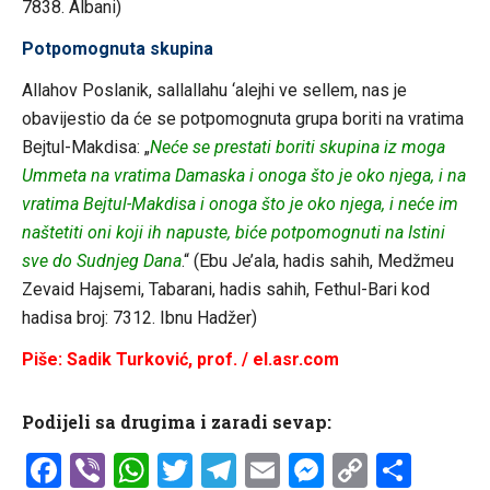
7838. Albani)
Potpomognuta skupina
Allahov Poslanik, sallallahu ‘alejhi ve sellem, nas je
obavijestio da će se potpomognuta grupa boriti na vratima
Bejtul-Makdisa: „
Neće se prestati boriti skupina iz moga
Ummeta na vratima Damaska i onoga što je oko njega, i na
vratima Bejtul-Makdisa i onoga što je oko njega, i neće im
naštetiti oni koji ih napuste, biće potpomognuti na Istini
sve do Sudnjeg Dana
.“ (Ebu Je’ala, hadis sahih, Medžmeu
Zevaid Hajsemi, Tabarani, hadis sahih, Fethul-Bari kod
hadisa broj: 7312. Ibnu Hadžer)
Piše: Sadik Turković, prof. / el.asr.com
Podijeli sa drugima i zaradi sevap:
Facebook
Viber
WhatsApp
Twitter
Telegram
Email
Messenge
Copy
Shar