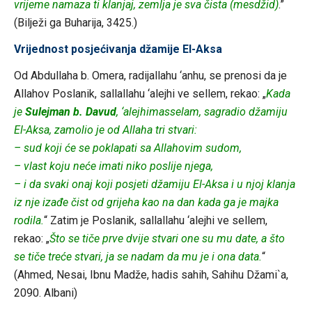
vrijeme namaza ti klanjaj, zemlja je sva čista (mesdžid)
.”
(Bilježi ga Buharija, 3425.)
Vrijednost posjećivanja džamije El-Aksa
Od Abdullaha b. Omera, radijallahu ‘anhu, se prenosi da je
Allahov Poslanik, sallallahu ‘alejhi ve sellem, rekao: „
Kada
je
Sulejman b. Davud
, ‘alejhimasselam, sagradio džamiju
El-Aksa, zamolio je od Allaha tri stvari:
– sud koji će se poklapati sa Allahovim sudom,
– vlast koju neće imati niko poslije njega,
– i da svaki onaj koji posjeti džamiju El-Aksa i u njoj klanja
iz nje izađe čist od grijeha kao na dan kada ga je majka
rodila.
“ Zatim je Poslanik, sallallahu ‘alejhi ve sellem,
rekao: „
Što se tiče prve dvije stvari one su mu date, a što
se tiče treće stvari, ja se nadam da mu je i ona data.
“
(Ahmed, Nesai, Ibnu Madže, hadis sahih, Sahihu Džami`a,
2090. Albani)