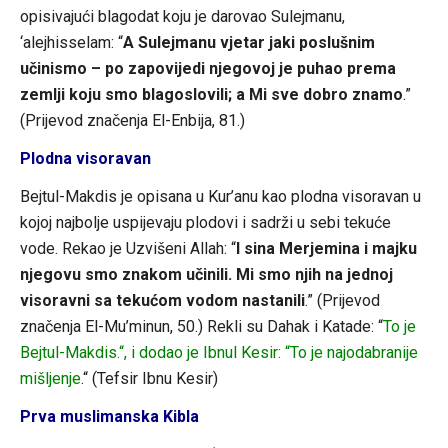
opisivajući blagodat koju je darovao Sulejmanu,
‘alejhisselam: “
A Sulejmanu vjetar jaki poslušnim
učinismo – po zapovijedi njegovoj je puhao prema
zemlji koju smo blagoslovili; a Mi sve dobro znamo
.”
(Prijevod značenja El-Enbija, 81.)
Plodna visoravan
Bejtul-Makdis je opisana u Kur’anu kao plodna visoravan u
kojoj najbolje uspijevaju plodovi i sadrži u sebi tekuće
vode. Rekao je Uzvišeni Allah: “
I sina Merjemina i majku
njegovu smo znakom učinili. Mi smo njih na jednoj
visoravni sa tekućom vodom nastanili
.” (Prijevod
značenja El-Mu’minun, 50.) Rekli su Dahak i Katade: “
To je
Bejtul-Makdis.“, i dodao je Ibnul Kesir: “To je najodabranije
mišljenje
.“ (Tefsir Ibnu Kesir)
Prva muslimanska Kibla