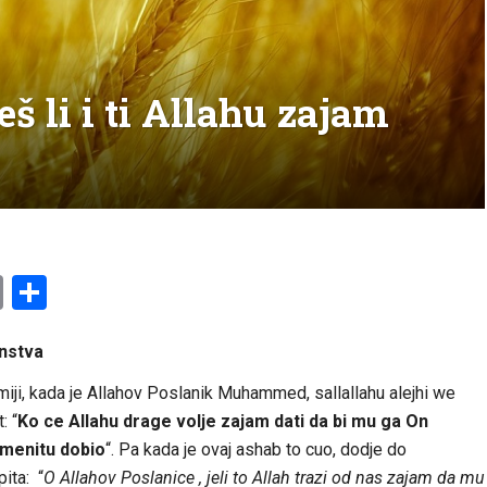
eš li i ti Allahu zajam
am
l
ssenger
Copy
Share
Link
instva
miji, kada je Allahov Poslanik Muhammed, sallallahu alejhi we
: “
Ko ce Allahu drage volje zajam dati da bi mu ga On
emenitu dobio
“. Pa kada je ovaj ashab to cuo, dodje do
pita: “
O Allahov Poslanice , jeli to Allah trazi od nas zajam da mu