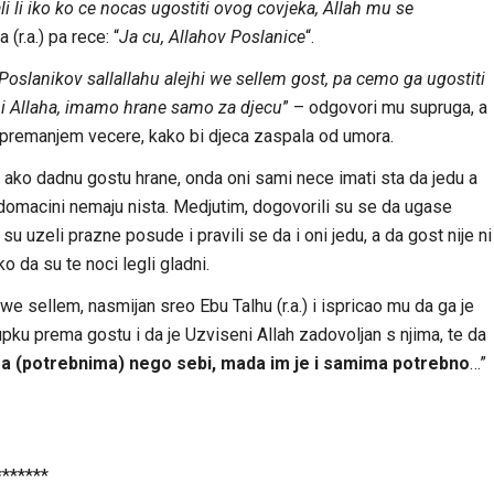
li li iko ko ce nocas ugostiti ovog covjeka, Allah mu se
(r.a.) pa rece: “
Ja cu, Allahov Poslanice
“.
Poslanikov sallallahu alejhi we sellem gost, pa cemo ga ugostiti
mi Allaha, imamo hrane samo za djecu
” – odgovori mu supruga, a
a spremanjem vecere, kako bi djeca zaspala od umora.
da ako dadnu gostu hrane, onda oni sami nece imati sta da jedu a
omacini nemaju nista. Medjutim, dogovorili su se da ugase
su uzeli prazne posude i pravili se da i oni jedu, a da gost nije ni
 da su te noci legli gladni.
 we sellem, nasmijan sreo Ebu Talhu (r.a.) i ispricao mu da ga je
pku prema gostu i da je Uzviseni Allah zadovoljan s njima, te da
ima (potrebnima) nego sebi, mada im je i samima potrebno
…”
*******