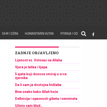
SIHR I DŽINI
HUMANITARNI KUTAK
PITANJA I ODGOVORI
ZADNJE OBJAVLJENO
Lijenost vs. Oslonac na Allaha
Vjera je lahka i lijepa
5 ajeta koji donose smiraj u srce
vjernika
Da li sam ja dostojna hidžaba
Biva onako kako Allah hoće
Definicija i opasnosti gibeta i nemimeta
Učinio sam blud…