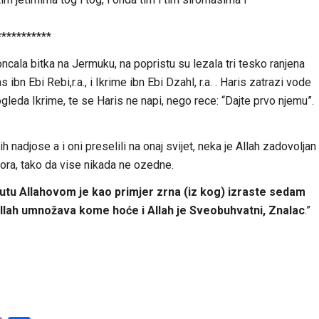
***********
cala bitka na Jermuku, na popristu su lezala tri tesko ranjena
s ibn Ebi Rebi,r.a., i Ikrime ibn Ebi Dzahl, r.a. . Haris zatrazi vode
leda Ikrime, te se Haris ne napi, nego rece: “Dajte prvo njemu”.
h nadjose a i oni preselili na onaj svijet, neka je Allah zadovoljan
ora, tako da vise nikada ne ozedne.
putu Allahovom je kao primjer zrna (iz kog) izraste sedam
Allah umnožava kome hoće i Allah je Sveobuhvatni, Znalac
.”