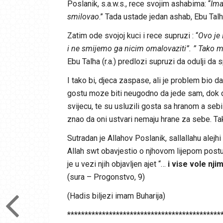
Poslanik, s.a.w.s., rece svojim ashabima: “
Ima
smilovao
.” Tada ustade jedan ashab, Ebu Talha 
Zatim ode svojoj kuci i rece supruzi : “
Ovo je 
i ne smijemo ga nicim omalovaziti”. ” Tako 
Ebu Talha (r.a.) predlozi supruzi da odulji d
I tako bi, djeca zaspase, ali je problem bio 
gostu moze biti neugodno da jede sam, dok d
svijecu, te su usluzili gosta sa hranom a sebi 
znao da oni ustvari nemaju hrane za sebe. Tako
Sutradan je Allahov Poslanik, sallallahu alejhi
Allah swt obavjestio o njhovom lijepom postu
je u vezi njih objavljen ajet “…
i vise vole nj
(sura – Progonstvo, 9)
(Hadis biljezi imam Buharija)
********************************************