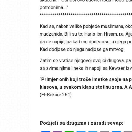
potrebnima….”
********************************************
Kad se, nakon velike pobjede muslimana, okon
mudzahida. Bili su to: Haris ibn Hisam, r.a, Ajja
da se napije, pa kad mu donesose, u njega pog
Kad dodjose do njega nadjose ga mrtvog.
Zatim se vratise njegovoj dvojici drugova, pa i
sa svima njima i neka ih napoji sa Kewser izv
“
Primjer onih koji troše imetke svoje na 
klasova, u svakom klasu stotinu zrna. A 
(El-Bekare:261)
Podijeli sa drugima i zaradi sevap: