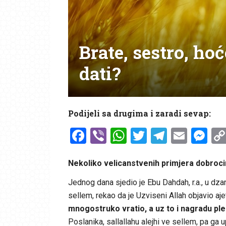
Brate, sestro, hoć
dati?
Podijeli sa drugima i zaradi sevap:
Facebook
Viber
WhatsApp
Twitter
Telegr
Emai
Me
Nekoliko velicanstvenih primjera dobroc
Jednog dana sjedio je Ebu Dahdah, r.a., u dza
sellem, rekao da je Uzviseni Allah objavio ajet
mnogostruko vratio, a uz to i nagradu pl
Poslanika, sallallahu alejhi ve sellem, pa ga u