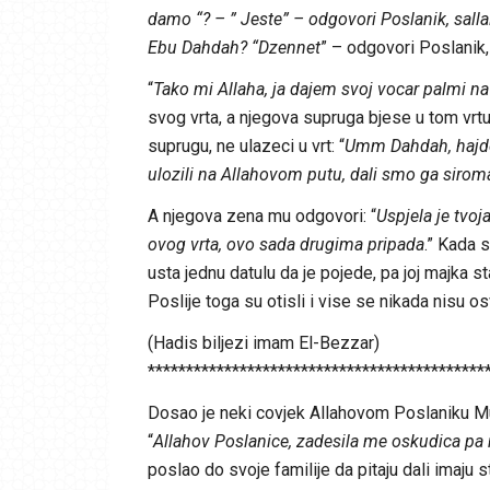
damo “? – ” Jeste” – odgovori Poslanik, sallall
Ebu Dahdah? “Dzennet
” – odgovori Poslanik, 
“
Tako mi Allaha, ja dajem svoj vocar palmi n
svog vrta, a njegova supruga bjese u tom vrtu
suprugu, ne ulazeci u vrt: “
Umm Dahdah, hajde i
ulozili na Allahovom putu, dali smo ga siro
A njegova zena mu odgovori: “
Uspjela je tvoja
ovog vrta, ovo sada drugima pripada
.” Kada s
usta jednu datulu da je pojede, pa joj majka stav
Poslije toga su otisli i vise se nikada nisu osvr
(Hadis biljezi imam El-Bezzar)
********************************************
Dosao je neki covjek Allahovom Poslaniku Mu
“
Allahov Poslanice, zadesila me oskudica p
poslao do svoje familije da pitaju dali imaju s