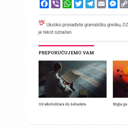
Facebook
Viber
WhatsApp
Twitter
Telegr
Emai
Me
Ukoliko pronađete gramatičku grešku, OZN
je tekst označen.
PREPORUČUJEMO VAM
Od alkoholičara do šehadeta
Stigla ga