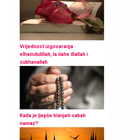
Vrijednost izgovaranja
elhamdulillah, la ilahe illallah i
subhanallah
Kada je ljepše klanjati sabah
namaz?