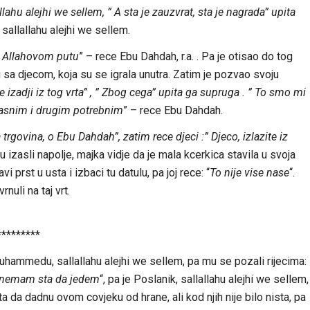
ahu alejhi we sellem, ” A sta je zauzvrat, sta je nagrada” upita
sallallahu alejhi we sellem.
a Allahovom putu
” – rece Ebu Dahdah, r.a. . Pa je otisao do tog
 sa djecom, koja su se igrala unutra. Zatim je pozvao svoju
zadji iz tog vrta” , ” Zbog cega” upita ga supruga . ” To smo mi
masnim i drugim potrebnim
” – rece Ebu Dahdah.
 trgovina, o Ebu Dahdah”, zatim rece djeci :” Djeco, izlazite iz
u izasli napolje, majka vidje da je mala kcerkica stavila u svoja
i prst u usta i izbaci tu datulu, pa joj rece: “
To nije vise nase
“.
nuli na taj vrt.
*********
hammedu, sallallahu alejhi we sellem, pa mu se pozali rijecima:
a nemam sta da jedem
“, pa je Poslanik, sallallahu alejhi we sellem,
ta da dadnu ovom covjeku od hrane, ali kod njih nije bilo nista, pa