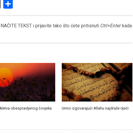
am
l
ssenger
Copy
Share
Link
AČITE TEKST i prijavite tako što ćete pritisnuti
Ctrl+Enter
kada
 kletva obespravljenog čovjeka
Umro izgovarajući Allahu najdraže riječi