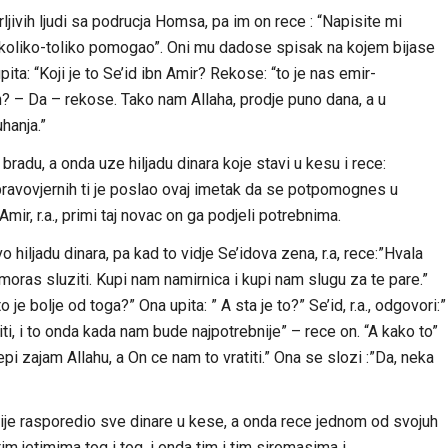
erljivih ljudi sa podrucja Homsa, pa im on rece : “Napisite mi
koliko-toliko pomogao”. Oni mu dadose spisak na kojem bijase
ita: “Koji je to Se’id ibn Amir? Rekose: “to je nas emir-
? – Da – rekose. Tako nam Allaha, prodje puno dana, a u
hanja.”
radu, a onda uze hiljadu dinara koje stavi u kesu i rece:
ravovjernih ti je poslao ovaj imetak da se potpomognes u
Amir, r.a., primi taj novac on ga podjeli potrebnima.
 hiljadu dinara, pa kad to vidje Se’idova zena, r.a, rece:”Hvala
moras sluziti. Kupi nam namirnica i kupi nam slugu za te pare.”
 je bolje od toga?” Ona upita: ” A sta je to?” Se’id, r.a., odgovori:”
, i to onda kada nam bude najpotrebnije” – rece on. “A kako to”
epi zajam Allahu, a On ce nam to vratiti.” Ona se slozi :”Da, neka
nije rasporedio sve dinare u kese, a onda rece jednom od svojuh
im jetimima tog i tog, i onda tim i tim siromasima i