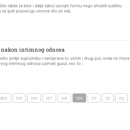
 bilo lakše (a biće i dalje tako) usvojiti formu nego shvatiti suštinu.
se ljudi posvećuju onome što se vidi,...
 nakon intimnog odnosa
neko pridje supružniku i namjerava to učiniti i drugi put, onda ne mora
vog intimnog odnosa uzimati gusul, već to...
DNA
105
106
107
108
109
110
111
112