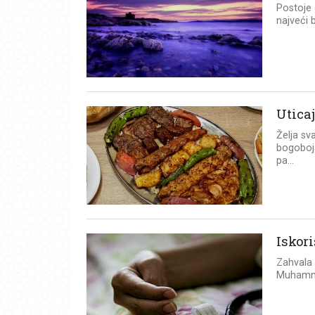
Postoje 
najveći 
Utica
Želja sv
bogoboj
pa...
Iskor
Zahvala 
Muhammed