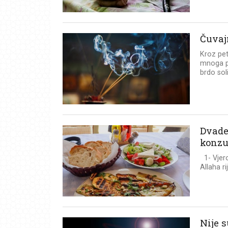
Čuvaj
Kroz pe
mnoga p
brdo soli,
Dvade
konzu
1- Vjero
Allaha ri
Nije 