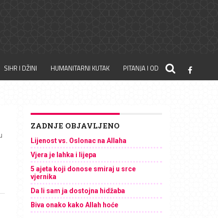
SIHR I DŽINI
HUMANITARNI KUTAK
PITANJA I ODGOVORI
ZADNJE OBJAVLJENO
u
Lijenost vs. Oslonac na Allaha
Vjera je lahka i lijepa
5 ajeta koji donose smiraj u srce
vjernika
Da li sam ja dostojna hidžaba
Biva onako kako Allah hoće