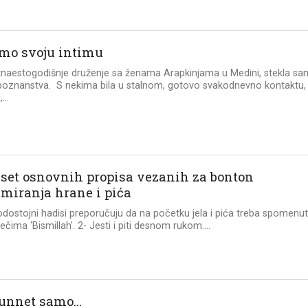
mo svoju intimu
tnaestogodišnje druženje sa ženama Arapkinjama u Medini, stekla sa
oznanstva. S nekima bila u stalnom, gotovo svakodnevno kontaktu,
...
set osnovnih propisa vezanih za bonton
miranja hrane i pića
dostojni hadisi preporučuju da na početku jela i pića treba spomenut
ječima ‘Bismillah’. 2- Jesti i piti desnom rukom....
sunnet samo…