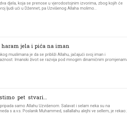
dva djela, koja se prenose u vjerodostojnim izvorima, zbog kojih će
broj ljudi ući u Džennet, pa Uzvišenog Allaha molimo...
j haram jela i pića na iman
akog muslimana je da se približi Allahu, jačajući svoj iman i
aznost. Imanski život se razvija pod mnogim dinamičnim promjenam
istimo pet stvari…
pripada samo Allahu Uzvišenom. Salavat i selam neka su na
a s a.v.s. Poslanik Muhammed, sallallahu alejhi ve sellem, je rekao:.