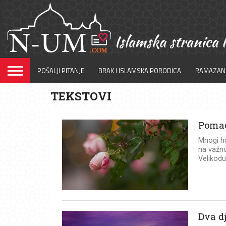
POŠALJI PITANJE
BRAK I ISLAMSKA PORODICA
RAMAZAN
TEKSTOVI
Pomag
Mnogi ha
na važno
Velikoduš
Dva dj