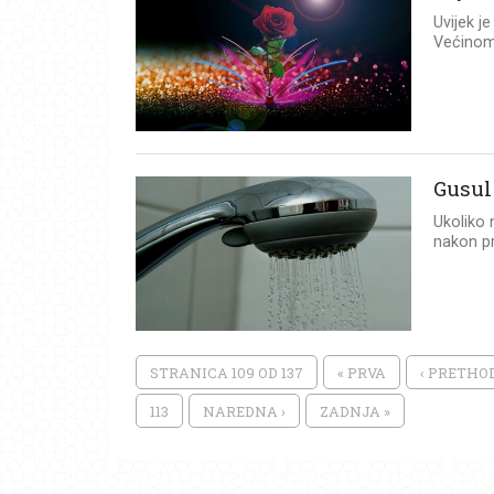
Uvijek je
Većinom 
Gusul
Ukoliko 
nakon pr
STRANICA 109 OD 137
« PRVA
‹ PRETHO
113
NAREDNA ›
ZADNJA »