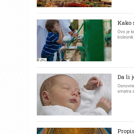
Kako 
Ovo je k
bolesnik
Da li
Osnovnim
smatra s
Propis