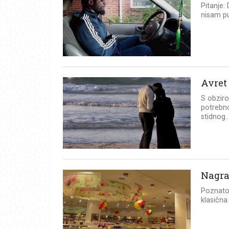
Pitanje:
nisam pu
Avret 
S obziro
potrebno
stidnog..
Nagra
Poznato 
klasična