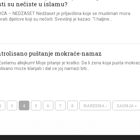
sti su nečiste u islamu?
ĆA – NEDŽASET Nedžaset je prljavština koje se musliman mora
prati dijelove koji su nečisti. Svevišnji je kazao: “I haljine...
trolisano puštanje mokraće-namaz
 Eselamu allejkum! Moje pitanje je kratko. Da li zena koja pusta mokra
isano moze klanjati i dal ce joj namazi biti...
2
3
4
5
6
7
8
NAREDNA ›
ZADNJA »