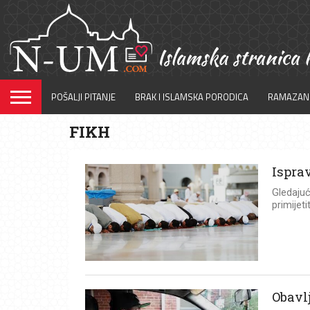
POŠALJI PITANJE
BRAK I ISLAMSKA PORODICA
RAMAZAN
FIKH
Ispra
Gledajuć
primijet
Obavl