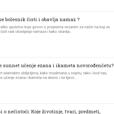
se bolesnik čisti i obavlja namaz ?
ratko uputstvo koje govori o propisima vezanim za način na koji se
 čisti radi obavljanja namaza i kako obavlja...
 je sunnet učenje ezana i ikameta novorođenčetu?
 islamskim obilježjima, kako muslimana u svijetu, tako i kod nas,
e učenje ezana i ikameta na desno i na lijevo...
i o nečistoći: Koje životinje, tvari, predmeti,