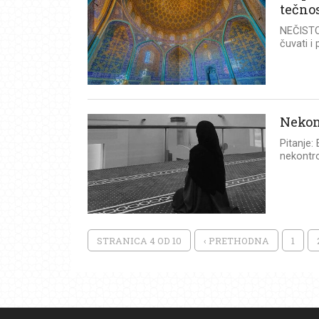
tečno
NEČISTO
čuvati i 
Nekon
Pitanje:
nekontrol
STRANICA 4 OD 10
‹ PRETHODNA
1