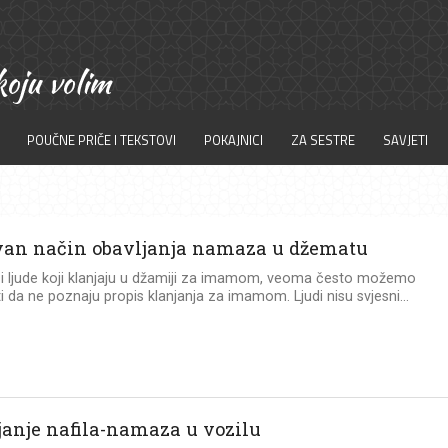
POUČNE PRIČE I TEKSTOVI
POKAJNICI
ZA SESTRE
SAVJETI
van način obavljanja namaza u džematu
i ljude koji klanjaju u džamiji za imamom, veoma često možemo
iti da ne poznaju propis klanjanja za imamom. Ljudi nisu svjesni...
janje nafila-namaza u vozilu