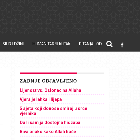
SIHR I DŽINI
HUMANITARNI KUTAK
PITANJA I ODGOVORI
ZADNJE OBJAVLJENO
Lijenost vs. Oslonac na Allaha
Vjera je lahka i lijepa
5 ajeta koji donose smiraj u srce
vjernika
Da li sam ja dostojna hidžaba
Biva onako kako Allah hoće