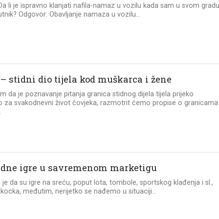
 Da li je ispravno klanjati nafila-namaz u vozilu kada sam u svom gradu
tnik? Odgovor: Obavljanje namaza u vozilu...
– stidni dio tijela kod muškarca i žene
m da je poznavanje pitanja granica stidnog dijela tijela prijeko
 za svakodnevni život čovjeka, razmotrit ćemo propise o granicama
.
dne igre u savremenom marketigu
je da su igre na sreću, poput lota, tombole, sportskog klađenja i sl.,
 kocka, međutim, nerijetko se nađemo u situaciji...