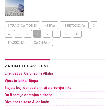
STRANICA 7 OD 13
« PRVA
‹ PRETHODNA
3
4
5
6
7
8
9
10
11
NAREDNA ›
ZADNJA »
ZADNJE OBJAVLJENO
Lijenost vs. Oslonac na Allaha
Vjera je lahka i lijepa
5 ajeta koji donose smiraj u srce vjernika
Da li sam ja dostojna hidžaba
Biva onako kako Allah hoće