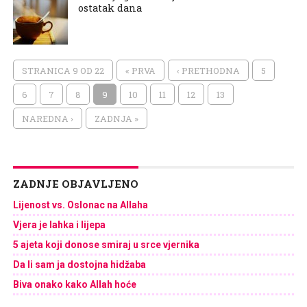
ostatak dana
STRANICA 9 OD 22
« PRVA
‹ PRETHODNA
5
6
7
8
9
10
11
12
13
NAREDNA ›
ZADNJA »
ZADNJE OBJAVLJENO
Lijenost vs. Oslonac na Allaha
Vjera je lahka i lijepa
5 ajeta koji donose smiraj u srce vjernika
Da li sam ja dostojna hidžaba
Biva onako kako Allah hoće