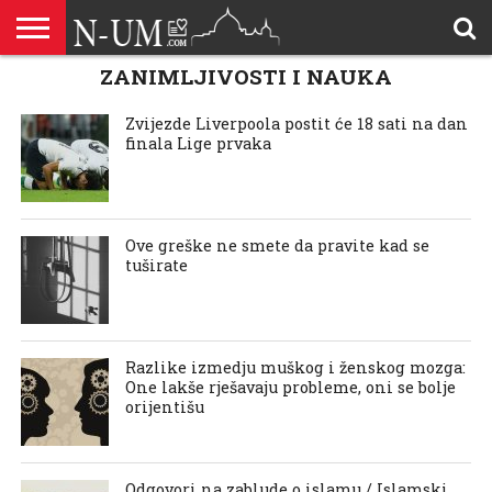
ZANIMLJIVOSTI I NAUKA
ALLAHOVA
LIJEPA
BRAK I
DŽEHENNEM
DŽENNET
DOBROČINSTVO
DOVE
HADŽ
HADISI
HURIJE
HUMANITARNI
ILAHIJE
ISLAMOFOBIJA
IZREKE
KUR’AN
LIJEPI
NAMAZ
ODGOVORI
POKAJNICI
POUČNE
PRILOZI
PROBLEM
ŠALJIVE
RAMAZAN
REKAIK
SAVJETI
SIHR I
SMRT I
SNOVI
VJEROVJESNICI
ZANIMLJIVOSTI
ZA
ZDRAVLJE
IMENA
ISLAMSKA
PREMA
I ZIKR
KUTAK
I CITATI
ISLAM
PRIČE I
POSJETITELJA
I
PRIČE
DŽINNI
SUDNJI
I NAUKA
SESTRE
PORODICA
RODITELJIMA
TEKSTOVI
DEVIJACIJE
DAN
Zvijezde Liverpoola postit će 18 sati na dan
U
finala Lige prvaka
DRUŠTVU
Ove greške ne smete da pravite kad se
tuširate
Razlike izmedju muškog i ženskog mozga:
One lakše rješavaju probleme, oni se bolje
orijentišu
Odgovori na zablude o islamu / Islamski