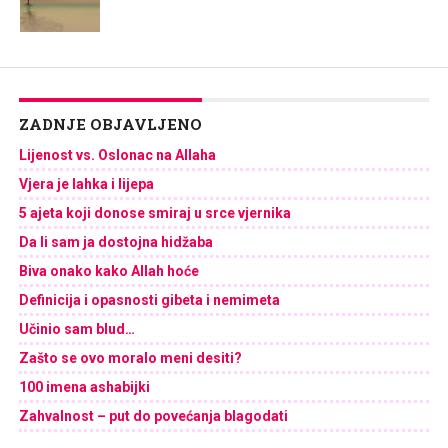
ZADNJE OBJAVLJENO
Lijenost vs. Oslonac na Allaha
Vjera je lahka i lijepa
5 ajeta koji donose smiraj u srce vjernika
Da li sam ja dostojna hidžaba
Biva onako kako Allah hoće
Definicija i opasnosti gibeta i nemimeta
Učinio sam blud…
Zašto se ovo moralo meni desiti?
100 imena ashabijki
Zahvalnost – put do povećanja blagodati