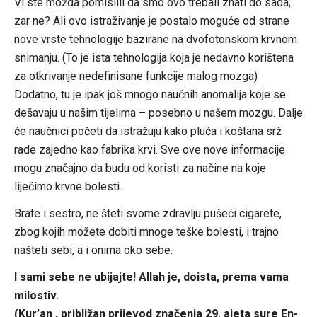
Vi ste možda pomislili da smo ovo trebali znati do sada,
zar ne? Ali ovo istraživanje je postalo moguće od strane
nove vrste tehnologije bazirane na dvofotonskom krvnom
snimanju. (To je ista tehnologija koja je nedavno korištena
za otkrivanje nedefinisane funkcije malog mozga)
Dodatno, tu je ipak još mnogo naučnih anomalija koje se
dešavaju u našim tijelima – posebno u našem mozgu. Dalje
će naučnici početi da istražuju kako pluća i koštana srž
rade zajedno kao fabrika krvi. Sve ove nove informacije
mogu značajno da budu od koristi za načine na koje
liječimo krvne bolesti.
Brate i sestro, ne šteti svome zdravlju pušeći cigarete,
zbog kojih možete dobiti mnoge teške bolesti, i trajno
našteti sebi, a i onima oko sebe.
I sami sebe ne ubijajte! Allah je, doista, prema vama
milostiv.
(Kur’an , približan prijevod značenja 29. ajeta sure En-