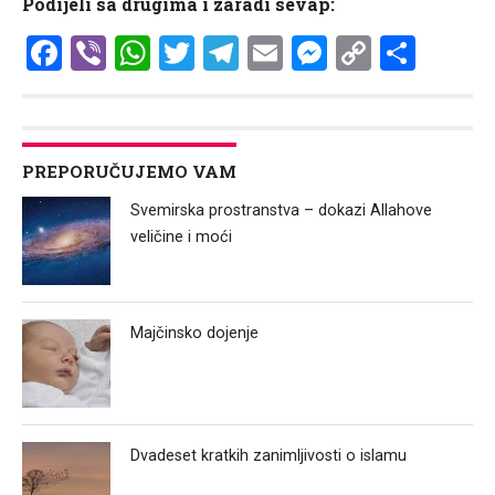
Podijeli sa drugima i zaradi sevap:
Facebook
Viber
WhatsApp
Twitter
Telegram
Email
Messenge
Copy
Shar
Link
PREPORUČUJEMO VAM
Svemirska prostranstva – dokazi Allahove
veličine i moći
Majčinsko dojenje
Dvadeset kratkih zanimljivosti o islamu