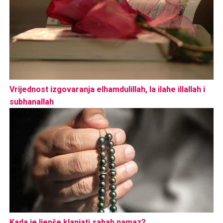
Vrijednost izgovaranja elhamdulillah, la ilahe illallah i
subhanallah
Kada je ljepše klanjati sabah namaz?