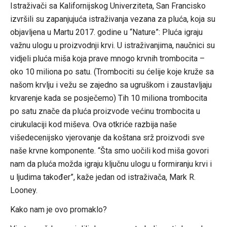
Istraživači sa Kalifornijskog Univerziteta, San Francisko
izvršili su zapanjujuća istraživanja vezana za pluća, koja su
objavljena u Martu 2017. godine u “Nature”: Pluća igraju
važnu ulogu u proizvodnji krvi. U istraživanjima, naučnici su
vidjeli pluća miša koja prave mnogo krvnih trombocita –
oko 10 miliona po satu. (Trombociti su ćelije koje kruže sa
našom krvlju i vežu se zajedno sa ugruškom i zaustavljaju
krvarenje kada se posječemo) Tih 10 miliona trombocita
po satu znače da pluća proizvode većinu trombocita u
cirukulaciji kod miševa. Ova otkriće razbija naše
višedecenijsko vjerovanje da koštana srž proizvodi sve
naše krvne komponente. “Šta smo uočili kod miša govori
nam da pluća možda igraju ključnu ulogu u formiranju krvi i
u ljudima također”, kaže jedan od istraživača, Mark R.
Looney.
Kako nam je ovo promaklo?