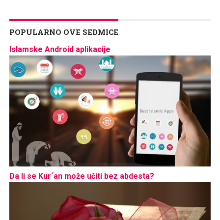
POPULARNO OVE SEDMICE
Islamske Android aplikacije
Da li se Kur´an može učiti bez abdesta?