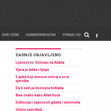
SIHR I DŽINI
HUMANITARNI KUTAK
PITANJA I ODGOVORI
ZADNJE OBJAVLJENO
Lijenost vs. Oslonac na Allaha
Vjera je lahka i lijepa
5 ajeta koji donose smiraj u srce
vjernika
Da li sam ja dostojna hidžaba
Biva onako kako Allah hoće
Definicija i opasnosti gibeta i nemimeta
Učinio sam blud…