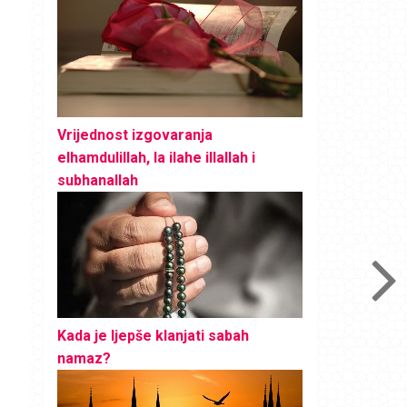
Vrijednost izgovaranja
elhamdulillah, la ilahe illallah i
subhanallah
Kada je ljepše klanjati sabah
namaz?