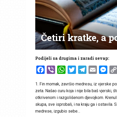
Četiri kratke, a 
Podijeli sa drugima i zaradi sevap:
Facebook
Viber
WhatsApp
Twitter
Telegr
Emai
Me
1. Fin momak, završio medresu, iz vjerske por
zeta. Našao curu koja i nije bila baš vjerski, 
otkrivenom i razgolišenom djevojkom. Krenuli 
skupa, sve isprobali, i na kraju ga i ostavila. 
medrese, izgubio sebe…