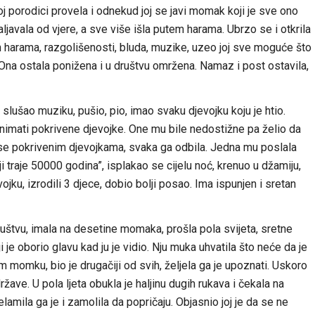
skoj porodici provela i odnekud joj se javi momak koji je sve ono
aljavala od vjere, a sve više išla putem harama. Ubrzo se i otkrila
 harama, razgolišenosti, bluda, muzike, uzeo joj sve moguće što
. Ona ostala ponižena i u društvu omržena. Namaz i post ostavila,
, slušao muziku, pušio, pio, imao svaku djevojku koju je htio.
imati pokrivene djevojke. One mu bile nedostižne pa želio da
ao se pokrivenim djevojkama, svaka ga odbila. Jedna mu poslala
 traje 50000 godina”, isplakao se cijelu noć, krenuo u džamiju,
jku, izrodili 3 djece, dobio bolji posao. Ima ispunjen i sretan
 društvu, imala na desetine momaka, prošla pola svijeta, sretne
 oborio glavu kad ju je vidio. Nju muka uhvatila što neće da je
om momku, bio je drugačiji od svih, željela ga je upoznati. Uskoro
ržave. U pola ljeta obukla je haljinu dugih rukava i čekala na
lamila ga je i zamolila da popričaju. Objasnio joj je da se ne