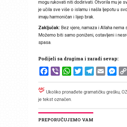
mogu rukovati niti dodirivati. Otvorila mu je s
je učila sve više o islamu i našla ljepotu u sv
imaju harmoničan i lijep brak.
Zaključak:
Bez vjere, namaza i Allaha nema s
Možemo biti samo poniženi, ostavljeni i nesre
spasa.
Podijeli sa drugima i zaradi sevap:
Facebook
Viber
WhatsApp
Twitter
Telegr
Emai
Me
Ukoliko pronađete gramatičku grešku, OZN
je tekst označen.
PREPORUČUJEMO VAM