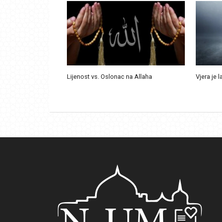
Lijenost vs. Oslonac na Allaha
Vjera je l