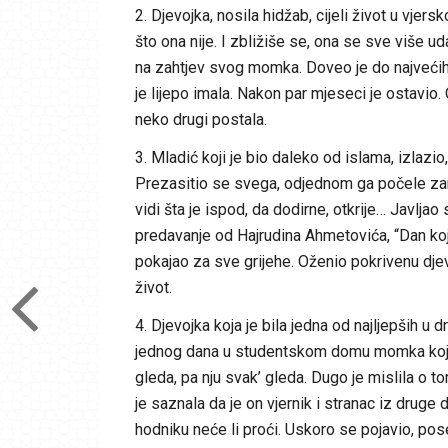
2. Djevojka, nosila hidžab, cijeli život u vjer
što ona nije. I zbližiše se, ona se sve više ud
na zahtjev svog momka. Doveo je do najvećih
je lijepo imala. Nakon par mjeseci je ostavio
neko drugi postala.
3. Mladić koji je bio daleko od islama, izlazio
Prezasitio se svega, odjednom ga počele zan
vidi šta je ispod, da dodirne, otkrije… Javlj
predavanje od Hajrudina Ahmetovića, “Dan koji
pokajao za sve grijehe. Oženio pokrivenu djevo
život.
4. Djevojka koja je bila jedna od najljepših u
jednog dana u studentskom domu momka koji je
gleda, pa nju svak’ gleda. Dugo je mislila o t
je saznala da je on vjernik i stranac iz druge d
hodniku neće li proći. Uskoro se pojavio, pose