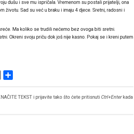
voju dušu i sve mu ispričala. Vremenom su postali prijatelji, ona
om životu. Sad su već u braku i imaju 4 djece. Sretni, radosni i
reće. Ma koliko se trudili nećemo bez ovoga biti sretni.
tni. Okreni svoju priču dok još nije kasno. Pokaj se i kreni putem
am
l
ssenger
Copy
Share
Link
AČITE TEKST i prijavite tako što ćete pritisnuti
Ctrl+Enter
kada