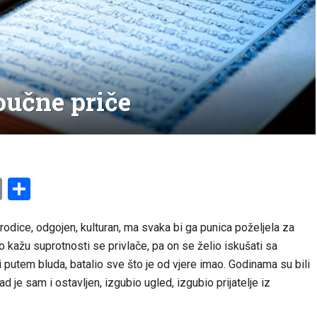
poučne priče
am
l
ssenger
Copy
Share
Link
odice, odgojen, kulturan, ma svaka bi ga punica poželjela za
što kažu suprotnosti se privlače, pa on se želio iskušati sa
putem bluda, batalio sve što je od vjere imao. Godinama su bili
Sad je sam i ostavljen, izgubio ugled, izgubio prijatelje iz