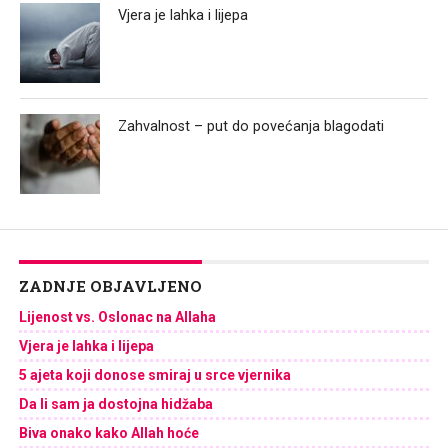
Vjera je lahka i lijepa
Zahvalnost – put do povećanja blagodati
ZADNJE OBJAVLJENO
Lijenost vs. Oslonac na Allaha
Vjera je lahka i lijepa
5 ajeta koji donose smiraj u srce vjernika
Da li sam ja dostojna hidžaba
Biva onako kako Allah hoće