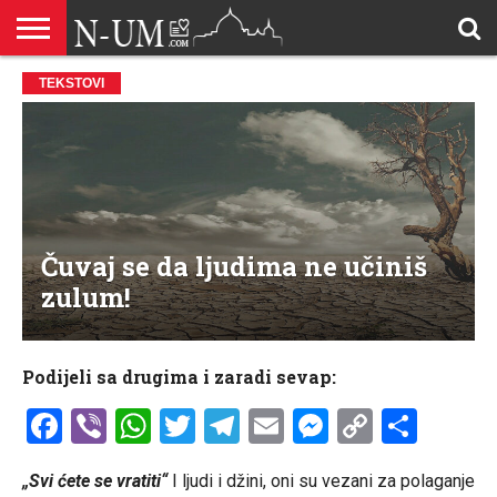
ALLAHOVA
TEKSTOVI
LIJEPA
BRAK I
DŽEHENNEM
DŽENNET
DOBROČINSTVO
DOVE
HADŽ
HADISI
HURIJE
HUMANITARNI
ILAHIJE
ISLAMOFOBIJA
IZREKE
KUR’AN
LIJEPI
NAMAZ
ODGOVORI
POKAJNICI
POUČNE
PRILOZI
PROBLEM
ŠALJIVE
RAMAZAN
REKAIK
SAVJETI
SIHR I
SMRT I
SNOVI
VJEROVJESNICI
ZANIMLJIVOSTI
ZA
ZDRAVLJE
IMENA
ISLAMSKA
PREMA
I ZIKR
KUTAK
I CITATI
ISLAM
PRIČE I
POSJETITELJA
I
PRIČE
DŽINNI
SUDNJI
I NAUKA
SESTRE
PORODICA
RODITELJIMA
TEKSTOVI
DEVIJACIJE
DAN
U
DRUŠTVU
Čuvaj se da ljudima ne učiniš
zulum!
Podijeli sa drugima i zaradi sevap:
Facebook
Viber
WhatsApp
Twitter
Telegram
Email
Messenge
Copy
Shar
Link
„Svi ćete se vratiti“
I ljudi i džini, oni su vezani za polaganje