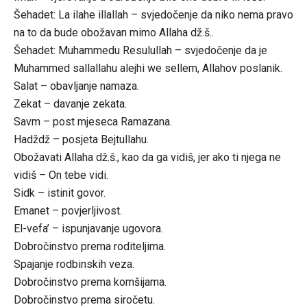
Šehadet: La ilahe illallah – svjedočenje da niko nema pravo
na to da bude obožavan mimo Allaha dž.š..
Šehadet: Muhammedu Resulullah – svjedočenje da je
Muhammed sallallahu alejhi we sellem, Allahov poslanik.
Salat – obavljanje namaza.
Zekat – davanje zekata.
Savm – post mjeseca Ramazana.
Hadždž – posjeta Bejtullahu.
Obožavati Allaha dž.š., kao da ga vidiš, jer ako ti njega ne
vidiš – On tebe vidi.
Sidk – istinit govor.
Emanet – povjerljivost.
El-vefa’ – ispunjavanje ugovora.
Dobročinstvo prema roditeljima.
Spajanje rodbinskih veza.
Dobročinstvo prema komšijama.
Dobročinstvo prema siročetu.