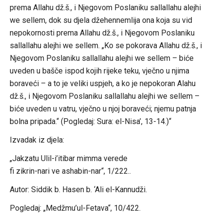
prema Allahu dž.š., i Njegovom Poslaniku sallallahu alejhi
we sellem, dok su djela džehennemlija ona koja su vid
nepokornosti prema Allahu dž.š., i Njegovom Poslaniku
sallallahu alejhi we sellem. „Ko se pokorava Allahu dž.š., i
Njegovom Poslaniku sallallahu alejhi we sellem – biće
uveden u bašče ispod kojih rijeke teku, vječno u njima
boraveći – a to je veliki uspjeh, a ko je nepokoran Alahu
dž.š., i Njegovom Poslaniku sallallahu alejhi we sellem –
biće uveden u vatru, vječno u njoj boraveći; njemu patnja
bolna pripada.“ (Pogledaj: Sura: el-Nisa’, 13-14.)“
Izvadak iz djela:
„Jakzatu Ulil-i’itibar mimma verede
fi zikrin-nari ve ashabin-nar“, 1/222..
Autor: Siddik b. Hasen b. ‘Ali el-Kannudži.
Pogledaj: „Medžmu’ul-Fetava“, 10/422.