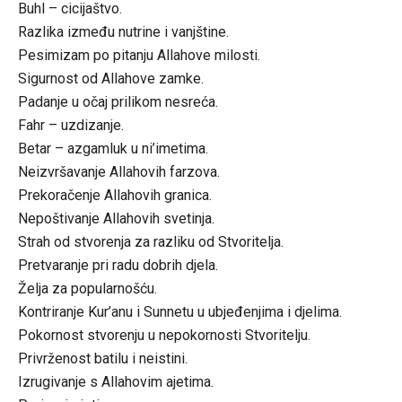
Buhl – cicijaštvo.
Razlika između nutrine i vanjštine.
Pesimizam po pitanju Allahove milosti.
Sigurnost od Allahove zamke.
Padanje u očaj prilikom nesreća.
Fahr – uzdizanje.
Betar – azgamluk u ni’imetima.
Neizvršavanje Allahovih farzova.
Prekoračenje Allahovih granica.
Nepoštivanje Allahovih svetinja.
Strah od stvorenja za razliku od Stvoritelja.
Pretvaranje pri radu dobrih djela.
Želja za popularnošću.
Kontriranje Kur’anu i Sunnetu u ubjeđenjima i djelima.
Pokornost stvorenju u nepokornosti Stvoritelju.
Privrženost batilu i neistini.
Izrugivanje s Allahovim ajetima.