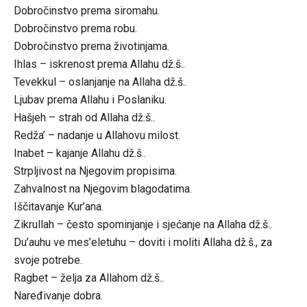
Dobročinstvo prema siromahu.
Dobročinstvo prema robu.
Dobročinstvo prema životinjama.
Ihlas – iskrenost prema Allahu dž.š..
Tevekkul – oslanjanje na Allaha dž.š..
Ljubav prema Allahu i Poslaniku.
Hašjeh – strah od Allaha dž.š..
Redža’ – nadanje u Allahovu milost.
Inabet – kajanje Allahu dž.š..
Strpljivost na Njegovim propisima.
Zahvalnost na Njegovim blagodatima.
Iščitavanje Kur’ana.
Zikrullah – često spominjanje i sjećanje na Allaha dž.š..
Du’auhu ve mes’eletuhu – doviti i moliti Allaha dž.š., za
svoje potrebe.
Ragbet – želja za Allahom dž.š..
Naređivanje dobra.