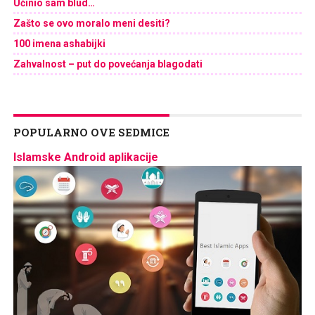
Učinio sam blud…
Zašto se ovo moralo meni desiti?
100 imena ashabijki
Zahvalnost – put do povećanja blagodati
POPULARNO OVE SEDMICE
Islamske Android aplikacije