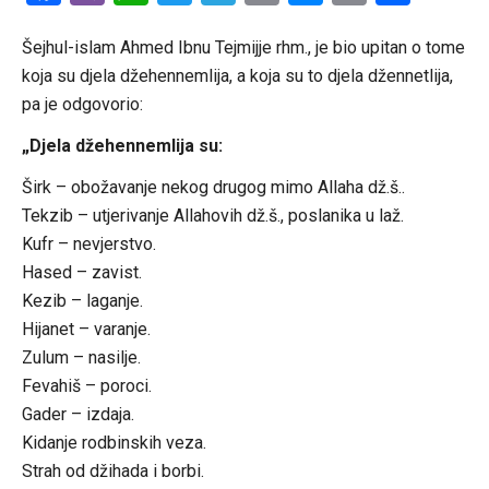
Link
Šejhul-islam Ahmed Ibnu Tejmijje rhm., je bio upitan o tome
koja su djela džehennemlija, a koja su to djela džennetlija,
pa je odgovorio:
„Djela džehennemlija su:
Širk – obožavanje nekog drugog mimo Allaha dž.š..
Tekzib – utjerivanje Allahovih dž.š., poslanika u laž.
Kufr – nevjerstvo.
Hased – zavist.
Kezib – laganje.
Hijanet – varanje.
Zulum – nasilje.
Fevahiš – poroci.
Gader – izdaja.
Kidanje rodbinskih veza.
Strah od džihada i borbi.