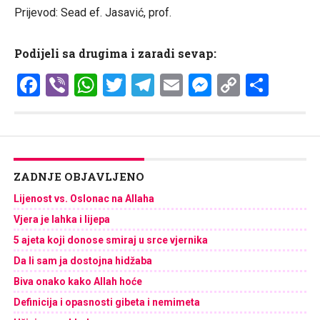
Prijevod: Sead ef. Jasavić, prof.
Podijeli sa drugima i zaradi sevap:
Facebook
Viber
WhatsApp
Twitter
Telegram
Email
Messenge
Copy
Shar
Link
ZADNJE OBJAVLJENO
Lijenost vs. Oslonac na Allaha
Vjera je lahka i lijepa
5 ajeta koji donose smiraj u srce vjernika
Da li sam ja dostojna hidžaba
Biva onako kako Allah hoće
Definicija i opasnosti gibeta i nemimeta