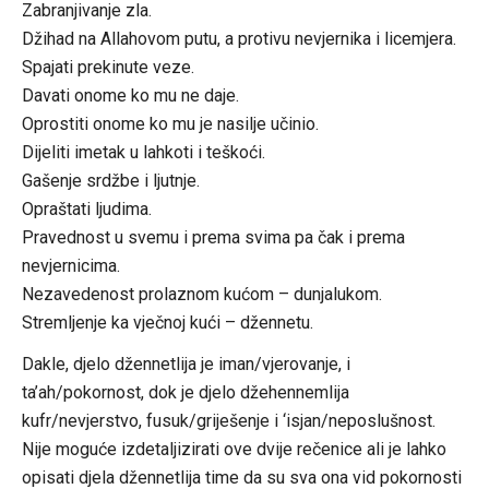
Zabranjivanje zla.
Džihad na Allahovom putu, a protivu nevjernika i licemjera.
Spajati prekinute veze.
Davati onome ko mu ne daje.
Oprostiti onome ko mu je nasilje učinio.
Dijeliti imetak u lahkoti i teškoći.
Gašenje srdžbe i ljutnje.
Opraštati ljudima.
Pravednost u svemu i prema svima pa čak i prema
nevjernicima.
Nezavedenost prolaznom kućom – dunjalukom.
Stremljenje ka vječnoj kući – džennetu.
Dakle, djelo džennetlija je iman/vjerovanje, i
ta’ah/pokornost, dok je djelo džehennemlija
kufr/nevjerstvo, fusuk/griješenje i ‘isjan/neposlušnost.
Nije moguće izdetaljizirati ove dvije rečenice ali je lahko
opisati djela džennetlija time da su sva ona vid pokornosti