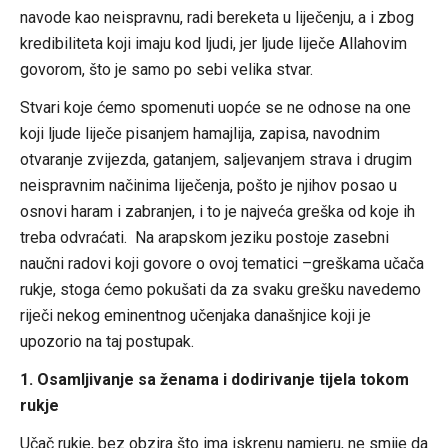
navode kao neispravnu, radi bereketa u liječenju, a i zbog
kredibiliteta koji imaju kod ljudi, jer ljude liječe Allahovim
govorom, što je samo po sebi velika stvar.
Stvari koje ćemo spomenuti uopće se ne odnose na one
koji ljude liječe pisanjem hamajlija, zapisa, navodnim
otvaranje zvijezda, gatanjem, saljevanjem strava i drugim
neispravnim načinima liječenja, pošto je njihov posao u
osnovi haram i zabranjen, i to je najveća greška od koje ih
treba odvraćati. Na arapskom jeziku postoje zasebni
naučni radovi koji govore o ovoj tematici –greškama učača
rukje, stoga ćemo pokušati da za svaku grešku navedemo
riječi nekog eminentnog učenjaka današnjice koji je
upozorio na taj postupak.
1. Osamljivanje sa ženama i dodirivanje tijela tokom
rukje
Učač rukje, bez obzira što ima iskrenu namjeru, ne smije da