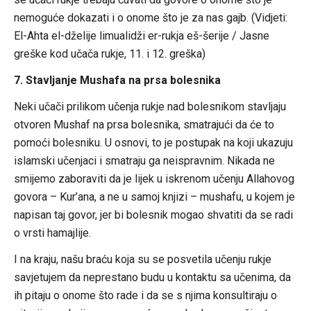
nemoguće dokazati i o onome što je za nas gajb. (Vidjeti:
El-Ahta el-dželije limualidži er-rukja eš-šerije / Jasne
greške kod učača rukje, 11. i 12. greška)
7. Stavljanje Mushafa na prsa bolesnika
Neki učači prilikom učenja rukje nad bolesnikom stavljaju
otvoren Mushaf na prsa bolesnika, smatrajući da će to
pomoći bolesniku. U osnovi, to je postupak na koji ukazuju
islamski učenjaci i smatraju ga neispravnim. Nikada ne
smijemo zaboraviti da je lijek u iskrenom učenju Allahovog
govora – Kur’ana, a ne u samoj knjizi – mushafu, u kojem je
napisan taj govor, jer bi bolesnik mogao shvatiti da se radi
o vrsti hamajlije.
I na kraju, našu braću koja su se posvetila učenju rukje
savjetujem da neprestano budu u kontaktu sa učenima, da
ih pitaju o onome što rade i da se s njima konsultiraju o