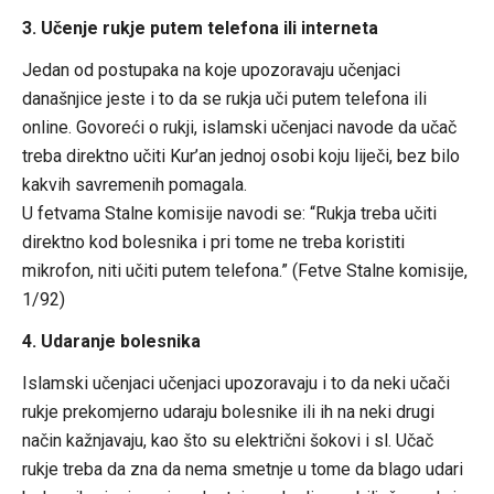
3. Učenje rukje putem telefona ili interneta
Jedan od postupaka na koje upozoravaju učenjaci
današnjice jeste i to da se rukja uči putem telefona ili
online. Govoreći o rukji, islamski učenjaci navode da učač
treba direktno učiti Kur’an jednoj osobi koju liječi, bez bilo
kakvih savremenih pomagala.
U fetvama Stalne komisije navodi se: “Rukja treba učiti
direktno kod bolesnika i pri tome ne treba koristiti
mikrofon, niti učiti putem telefona.” (Fetve Stalne komisije,
1/92)
4. Udaranje bolesnika
Islamski učenjaci učenjaci upozoravaju i to da neki učači
rukje prekomjerno udaraju bolesnike ili ih na neki drugi
način kažnjavaju, kao što su električni šokovi i sl. Učač
rukje treba da zna da nema smetnje u tome da blago udari