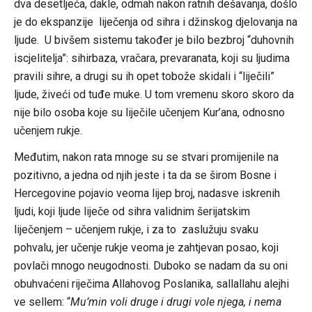
dva desetljeća, dakle, odmah nakon ratnih dešavanja, došlo
je do ekspanzije liječenja od sihra i džinskog djelovanja na
ljude. U bivšem sistemu također je bilo bezbroj “duhovnih
iscjelitelja”: sihirbaza, vračara, prevaranata, koji su ljudima
pravili sihre, a drugi su ih opet tobože skidali i “liječili”
ljude, živeći od tuđe muke. U tom vremenu skoro skoro da
nije bilo osoba koje su liječile učenjem Kur’ana, odnosno
učenjem rukje.
Međutim, nakon rata mnoge su se stvari promijenile na
pozitivno, a jedna od njih jeste i ta da se širom Bosne i
Hercegovine pojavio veoma lijep broj, nadasve iskrenih
ljudi, koji ljude liječe od sihra validnim šerijatskim
liječenjem – učenjem rukje, i za to zaslužuju svaku
pohvalu, jer učenje rukje veoma je zahtjevan posao, koji
povlači mnogo neugodnosti. Duboko se nadam da su oni
obuhvaćeni riječima Allahovog Poslanika, sallallahu alejhi
ve sellem: “
Mu’min voli druge i drugi vole njega, i nema