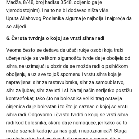
Madža, 8/48, broj hadisa 3548, ocijenio ga je
vjerodostojnim), i na to ne bi dodavao ništa više.
Uputa Allahovog Poslanika sigurna je najbolja i najpreča da
se slijedi.
6. Čvrsta tvrdnja o kojoj se vrsti sihra radi
Veoma često se dešava da učači rukje osobi koja traži
učenje rukje sa velikom sigurnošću tvrde da je oboljela od
sihra, ne uzimajući u obzir da se možda radi o psihičkom
oboljenju, a uz sve to još spomenu i vrstu sihra koja je
napravljena: sihr za rastavu braka, sihr za samoubistvo,
sihr za ljubav, sihr zavisti i sl. Na taj način nerijetko postižu
kontraefekat, tako što na bolesnika veliki trag ostavlja
činjenica da je bolestan i to što je saznao o kojoj se vrsti
sihra radi. Odgovorno i čvrsto tvrditi o kojoj se vrsti sihra
radi kod bolesnika, skoro da je nemoguće, jer kako se to
može saznati kada je za nas gajb i nepoznanica?! Stoga
se učači rukje trebaju čuvati da govore o onome što je