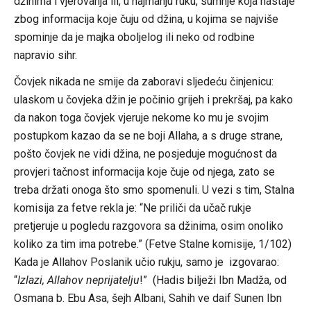
džinima i vjerovanja ili, u najmanju ruku, sumnje koja nastaje
zbog informacija koje čuju od džina, u kojima se najviše
spominje da je majka oboljelog ili neko od rodbine
napravio sihr.
Čovjek nikada ne smije da zaboravi sljedeću činjenicu:
ulaskom u čovjeka džin je počinio grijeh i prekršaj, pa kako
da nakon toga čovjek vjeruje nekome ko mu je svojim
postupkom kazao da se ne boji Allaha, a s druge strane,
pošto čovjek ne vidi džina, ne posjeduje mogućnost da
provjeri tačnost informacija koje čuje od njega, zato se
treba držati onoga što smo spomenuli. U vezi s tim, Stalna
komisija za fetve rekla je: “Ne priliči da učač rukje
pretjeruje u pogledu razgovora sa džinima, osim onoliko
koliko za tim ima potrebe.” (Fetve Stalne komisije, 1/102)
Kada je Allahov Poslanik učio rukju, samo je izgovarao:
“
Izlazi, Allahov neprijatelju
!” (Hadis bilježi Ibn Madža, od
Osmana b. Ebu Asa, šejh Albani, Sahih ve daif Sunen Ibn