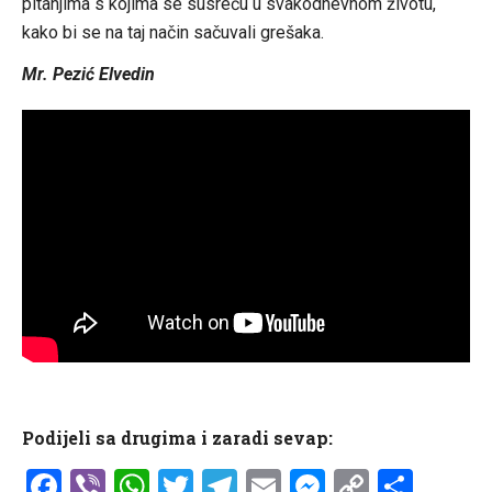
pitanjima s kojima se susreću u svakodnevnom životu,
kako bi se na taj način sačuvali grešaka.
Mr. Pezić Elvedin
Podijeli sa drugima i zaradi sevap:
Facebook
Viber
WhatsApp
Twitter
Telegram
Email
Messenge
Copy
Shar