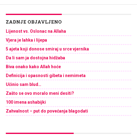
ZADNJE OBJAVLJENO
Lijenost vs. Oslonac na Allaha
Vjera je lahka i lijepa
5 ajeta koji donose smiraj u srce vjernika
Da li sam ja dostojna hidžaba
Biva onako kako Allah hoće
Definicija i opasnosti gibeta i nemimeta
Učinio sam blud…
Zašto se ovo moralo meni desiti?
100 imena ashabijki
Zahvalnost – put do povećanja blagodati