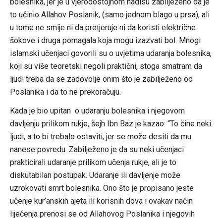
bolesnika, jer je u vjerodostojnom hadisu zabilježeno da je
to učinio Allahov Poslanik, (samo jednom blago u prsa), ali
u tome ne smije ni da pretjeruje ni da koristi električne
šokove i druga pomagala koja mogu izazvati bol. Mnogi
islamski učenjaci govorili su o uvjetima udaranja bolesnika,
koji su više teoretski negoli praktični, stoga smatram da
ljudi treba da se zadovolje onim što je zabilježeno od
Poslanika i da to ne prekoračuju.
Kada je bio upitan o udaranju bolesnika i njegovom
davljenju prilikom rukje, šejh Ibn Baz je kazao: “To čine neki
ljudi, a to bi trebalo ostaviti, jer se može desiti da mu
nanese povredu. Zabilježeno je da su neki učenjaci
prakticirali udaranje prilikom učenja rukje, ali je to
diskutabilan postupak. Udaranje ili davljenje može
uzrokovati smrt bolesnika. Ono što je propisano jeste
učenje kur’anskih ajeta ili korisnih dova i ovakav način
liječenja prenosi se od Allahovog Poslanika i njegovih