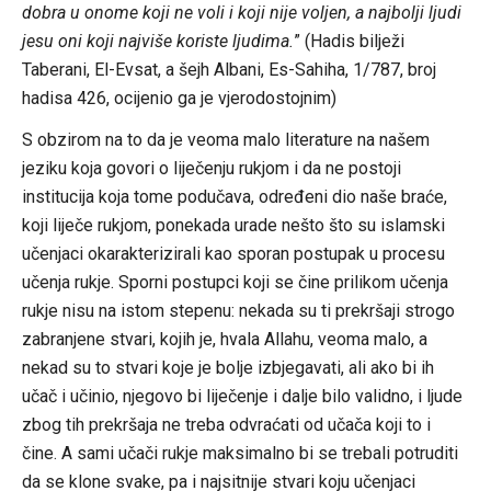
dobra u onome koji ne voli i koji nije voljen, a najbolji ljudi
jesu oni koji najviše koriste ljudima.
” (Hadis bilježi
Taberani, El-Evsat, a šejh Albani, Es-Sahiha, 1/787, broj
hadisa 426, ocijenio ga je vjerodostojnim)
S obzirom na to da je veoma malo literature na našem
jeziku koja govori o liječenju rukjom i da ne postoji
institucija koja tome podučava, određeni dio naše braće,
koji liječe rukjom, ponekada urade nešto što su islamski
učenjaci okarakterizirali kao sporan postupak u procesu
učenja rukje. Sporni postupci koji se čine prilikom učenja
rukje nisu na istom stepenu: nekada su ti prekršaji strogo
zabranjene stvari, kojih je, hvala Allahu, veoma malo, a
nekad su to stvari koje je bolje izbjegavati, ali ako bi ih
učač i učinio, njegovo bi liječenje i dalje bilo validno, i ljude
zbog tih prekršaja ne treba odvraćati od učača koji to i
čine. A sami učači rukje maksimalno bi se trebali potruditi
da se klone svake, pa i najsitnije stvari koju učenjaci