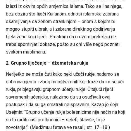
izlazi iz okvira općih smjernica islama. Tako se i na njega,
bez obzira što liječi Kur’anom, odnosi islamska zabrana
osamljivanja sa ženom strankinjom – onom s kojom bi
mogao stupiti u brak, a i zabrana direktnog dodirivanja
tijela žene koju liječi. Smatram da o ovom prekršaju ne
treba spominjati dokaze, pošto su oni više nego poznati
svakom muslimanu.
2. Grupno liječenje – džematska rukja
Nerijetko se može čuti kako neki učači rukje, nadamo se
dobronamjerno i zbog mnoštva onih koji traže da im se uči
rukja, pribjegavaju grupnom učenju rukje. Čitajući riječi
savremenih učenjaka, nalazimo da su osuđivali ovaj
postupak i da su ga smatrali neispravnim. Kazao je šejh
Usejmin: “Grupno učenje rukje bolesnicima nije način na koji
su to radili naši prethodnici – selefi, štaviše, to je
novotarija.” (Medžmuu fetava ve resail, str. 17–18 )