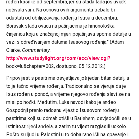
rođen kasnije od septembra, jer su stada tada još uvijek
noćivala vani. Na osnovu ovih argumenta trebalo bi
odustati od obilježavanja rođenja Isusa u decembru.
Boravak stada ovaca na pašnjacima je hrnonološka
činjenica koja u značajnoj mjeri pojašnjava sporne detalje u
vezi s određivanjem datuma Isusovog rođenja.“ (Adam
Clarke,
Commentary
,
http://www.studylight.org/com/acc/view.cgi?
book=lu&chapter=002, dostupno, 05.12.2012.)
Pripovijest s pasitrima osvjetljava još jedan bitan detalj, a
to je tačno vrijeme rođenja. Tradiconalno se vjeruje da je
Isus rođen u ponoć, a vrijeme njegovo rođenja slavi se na
misi polnoćki. Međutim, Luka navodi kako je anđeo
Gospodnji prenio radosnu vijest o Isusovom rođenju
pastirima koji su odmah otišli u Batlehem, osvjedočili se u
istinitost riječi anđela, a zatim tu vijest razglasili uokolo.
Pošto su ljudi u Palestini u to doba rano išli na spavanje i