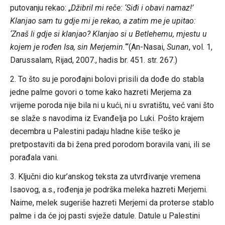
putovanju rekao: „
Džibril mi reče: ‘Siđi i obavi namaz!’
Klanjao sam tu gdje mi je rekao, a zatim me je upitao:
‘Znaš li gdje si klanjao? Klanjao si u Betlehemu, mjestu u
kojem je rođen Isa, sin Merjemin.
‘“(An-Nasai,
Sunan
, vol. 1,
Darussalam, Rijad, 2007., hadis br. 451. str. 267.)
2. To što su je porođajni bolovi prisili da dođe do stabla
jedne palme govori o tome kako hazreti Merjema za
vrijeme poroda nije bila ni u kući, ni u svratištu, već vani što
se slaže s navodima iz Evanđelja po Luki. Pošto krajem
decembra u Palestini padaju hladne kiše teško je
pretpostaviti da bi žena pred porodom boravila vani, ili se
porađala vani.
3. Ključni dio kur’anskog teksta za utvrđivanje vremena
Isaovog, a.s., rođenja je podrška meleka hazreti Merjemi.
Naime, melek sugeriše hazreti Merjemi da proterse stablo
palme i da će joj pasti svježe datule. Datule u Palestini