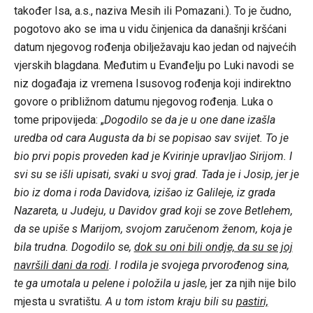
također Isa, a.s., naziva Mesih ili Pomazani.). To je čudno,
pogotovo ako se ima u vidu činjenica da današnji kršćani
datum njegovog rođenja obilježavaju kao jedan od najvećih
vjerskih blagdana. Međutim u Evanđelju po Luki navodi se
niz događaja iz vremena Isusovog rođenja koji indirektno
govore o približnom datumu njegovog rođenja. Luka o
tome pripovijeda: „
Dogodilo se da je u one dane izašla
uredba od cara Augusta da bi se popisao sav svijet. To je
bio prvi popis proveden kad je Kvirinje upravljao Sirijom. I
svi su se išli upisati, svaki u svoj grad. Tada je i Josip, jer je
bio iz doma i roda Davidova, izišao iz Galileje, iz grada
Nazareta, u Judeju, u Davidov grad koji se zove Betlehem,
da se upiše s Marijom, svojom zaručenom ženom, koja je
bila trudna. Dogodilo se,
dok su oni bili ondje, da su se joj
navršili dani da rodi
. I rodila je svojega prvorođenog sina,
te ga umotala u pelene i položila u jasle,
jer za njih nije bilo
mjesta u svratištu
. A u tom istom kraju bili su
pastiri,