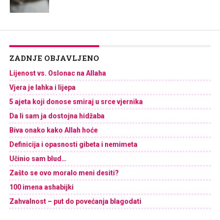
ZADNJE OBJAVLJENO
Lijenost vs. Oslonac na Allaha
Vjera je lahka i lijepa
5 ajeta koji donose smiraj u srce vjernika
Da li sam ja dostojna hidžaba
Biva onako kako Allah hoće
Definicija i opasnosti gibeta i nemimeta
Učinio sam blud…
Zašto se ovo moralo meni desiti?
100 imena ashabijki
Zahvalnost – put do povećanja blagodati