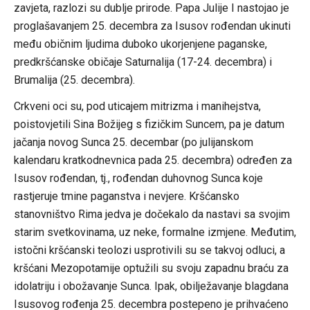
zavjeta, razlozi su dublje prirode. Papa Julije I nastojao je
proglašavanjem 25. decembra za Isusov rođendan ukinuti
među običnim ljudima duboko ukorjenjene paganske,
predkršćanske običaje Saturnalija (17-24. decembra) i
Brumalija (25. decembra).
Crkveni oci su, pod uticajem mitrizma i manihejstva,
poistovjetili Sina Božijeg s fizičkim Suncem, pa je datum
jačanja novog Sunca 25. decembar (po julijanskom
kalendaru kratkodnevnica pada 25. decembra) određen za
Isusov rođendan, tj., rođendan duhovnog Sunca koje
rastjeruje tmine paganstva i nevjere. Kršćansko
stanovništvo Rima jedva je dočekalo da nastavi sa svojim
starim svetkovinama, uz neke, formalne izmjene. Međutim,
istočni kršćanski teolozi usprotivili su se takvoj odluci, a
kršćani Mezopotamije optužili su svoju zapadnu braću za
idolatriju i obožavanje Sunca. Ipak, obilježavanje blagdana
Isusovog rođenja 25. decembra postepeno je prihvaćeno