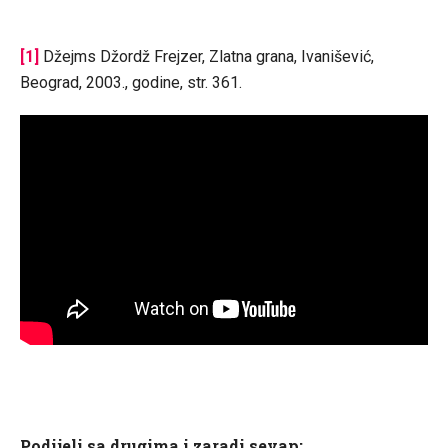
[1]
Džejms Džordž Frejzer, Zlatna grana, Ivanišević,
Beograd, 2003., godine, str. 361.
Podijeli sa drugima i zaradi sevap: