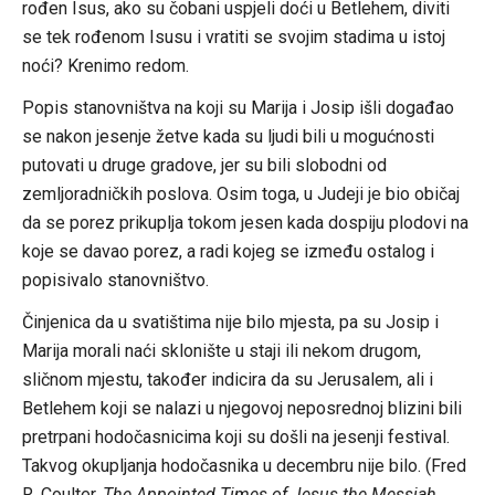
rođen Isus, ako su čobani uspjeli doći u Betlehem, diviti
se tek rođenom Isusu i vratiti se svojim stadima u istoj
noći? Krenimo redom.
Popis stanovništva na koji su Marija i Josip išli događao
se nakon jesenje žetve kada su ljudi bili u mogućnosti
putovati u druge gradove, jer su bili slobodni od
zemljoradničkih poslova. Osim toga, u Judeji je bio običaj
da se porez prikuplja tokom jesen kada dospiju plodovi na
koje se davao porez, a radi kojeg se između ostalog i
popisivalo stanovništvo.
Činjenica da u svatištima nije bilo mjesta, pa su Josip i
Marija morali naći sklonište u staji ili nekom drugom,
sličnom mjestu, također indicira da su Jerusalem, ali i
Betlehem koji se nalazi u njegovoj neposrednoj blizini bili
pretrpani hodočasnicima koji su došli na jesenji festival.
Takvog okupljanja hodočasnika u decembru nije bilo. (Fred
R. Coulter,
The Appointed Times of Jesus the Messiah
,