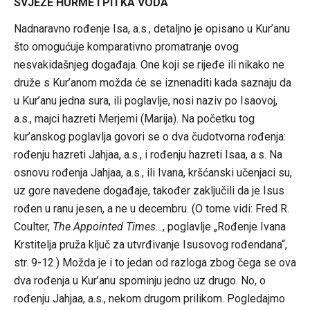
SVJEŽE HURME I PITKA VODA
Nadnaravno rođenje Isa, a.s., detaljno je opisano u Kur’anu
što omogućuje komparativno promatranje ovog
nesvakidašnjeg događaja. One koji se rijeđe ili nikako ne
druže s Kur’anom možda će se iznenaditi kada saznaju da
u Kur’anu jedna sura, ili poglavlje, nosi naziv po Isaovoj,
a.s., majci hazreti Merjemi (Marija). Na početku tog
kur’anskog poglavlja govori se o dva čudotvorna rođenja:
rođenju hazreti Jahjaa, a.s., i rođenju hazreti Isaa, a.s. Na
osnovu rođenja Jahjaa, a.s., ili Ivana, kršćanski učenjaci su,
uz gore navedene događaje, također zaključili da je Isus
rođen u ranu jesen, a ne u decembru. (O tome vidi: Fred R.
Coulter,
The Appointed Times…
, poglavlje „Rođenje Ivana
Krstitelja pruža ključ za utvrđivanje Isusovog rođendana“,
str. 9-12.) Možda je i to jedan od razloga zbog čega se ova
dva rođenja u Kur’anu spominju jedno uz drugo. No, o
rođenju Jahjaa, a.s., nekom drugom prilikom. Pogledajmo