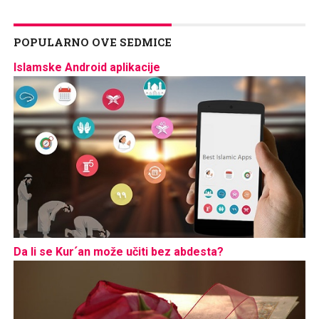
POPULARNO OVE SEDMICE
Islamske Android aplikacije
Da li se Kur´an može učiti bez abdesta?