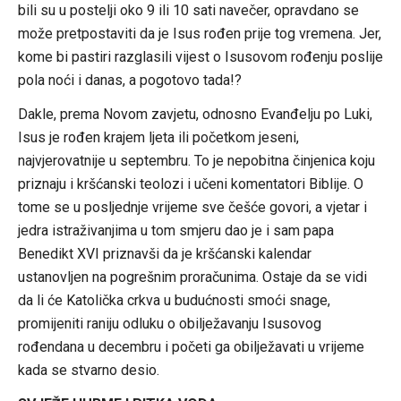
bili su u postelji oko 9 ili 10 sati navečer, opravdano se
može pretpostaviti da je Isus rođen prije tog vremena. Jer,
kome bi pastiri razglasili vijest o Isusovom rođenju poslije
pola noći i danas, a pogotovo tada!?
Dakle, prema Novom zavjetu, odnosno Evanđelju po Luki,
Isus je rođen krajem ljeta ili početkom jeseni,
najvjerovatnije u septembru. To je nepobitna činjenica koju
priznaju i kršćanski teolozi i učeni komentatori Biblije. O
tome se u posljednje vrijeme sve češće govori, a vjetar i
jedra istraživanjima u tom smjeru dao je i sam papa
Benedikt XVI priznavši da je kršćanski kalendar
ustanovljen na pogrešnim proračunima. Ostaje da se vidi
da li će Katolička crkva u budućnosti smoći snage,
promijeniti raniju odluku o obilježavanju Isusovog
rođendana u decembru i početi ga obilježavati u vrijeme
kada se stvarno desio.