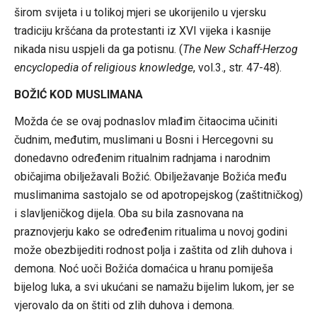
širom svijeta i u tolikoj mjeri se ukorijenilo u vjersku
tradiciju kršćana da protestanti iz XVI vijeka i kasnije
nikada nisu uspjeli da ga potisnu. (
The New Schaff-Herzog
encyclopedia of religious knowledge
, vol.3., str. 47-48).
BOŽIĆ KOD MUSLIMANA
Možda će se ovaj podnaslov mlađim čitaocima učiniti
čudnim, međutim, muslimani u Bosni i Hercegovni su
donedavno određenim ritualnim radnjama i narodnim
običajima obilježavali Božić. Obilježavanje Božića među
muslimanima sastojalo se od apotropejskog (zaštitničkog)
i slavljeničkog dijela. Oba su bila zasnovana na
praznovjerju kako se određenim ritualima u novoj godini
može obezbijediti rodnost polja i zaštita od zlih duhova i
demona. Noć uoči Božića domaćica u hranu pomiješa
bijelog luka, a svi ukućani se namažu bijelim lukom, jer se
vjerovalo da on štiti od zlih duhova i demona.