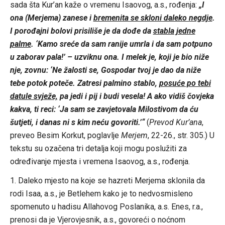
sada šta Kur’an kaže o vremenu Isaovog, a.s., rođenja:
„I
ona (Merjema) zanese i
bremenita se skloni daleko negdje
.
I porođajni bolovi prisiliše je da dođe da
stabla jedne
palme
. ‘Kamo sreće da sam ranije umrla i da sam potpuno
u zaborav pala!’ – uzviknu ona. I melek je, koji je bio niže
nje, zovnu: ‘Ne žalosti se, Gospodar tvoj je dao da niže
tebe potok poteče. Zatresi palmino stablo,
posuće po tebi
datule svježe,
pa jedi i pij i budi vesela! A ako vidiš čovjeka
kakva, ti reci: ‘Ja sam se zavjetovala Milostivom da ću
šutjeti, i danas ni s kim neću govoriti.’“
(
Prevod Kur’ana
,
preveo Besim Korkut, poglavlje
Merjem
, 22-26., str. 305.) U
tekstu su ozačena tri detalja koji mogu poslužiti za
određivanje mjesta i vremena Isaovog, a.s., rođenja.
1. Daleko mjesto na koje se hazreti Merjema sklonila da
rodi Isaa, a.s., je Betlehem kako je to nedvosmisleno
spomenuto u hadisu Allahovog Poslanika, a.s. Enes, r.a.,
prenosi da je Vjerovjesnik, a.s., govoreći o noćnom