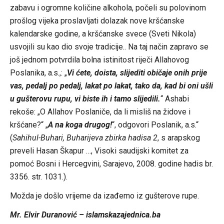
zabavu i ogromne količine alkohola, počeli su polovinom
prošlog vijeka proslavljati dolazak nove kršćanske
kalendarske godine, a kršćanske svece (Sveti Nikola)
usvojili su kao dio svoje tradicije.. Na taj način zapravo se
još jednom potvrdila bolna istinitost riječi Allahovog
Poslanika, a.s.,: „
Vi ćete, doista, slijediti običaje onih prije
vas, pedalj po pedalj, lakat po lakat, tako da, kad bi oni ušli
u gušterovu rupu, vi biste ih i tamo slijedili.
“ Ashabi
rekoše: „O Allahov Poslaniče, da li misliš na židove i
kršćane?“ „
A na koga drugog!
“, odgovori Poslanik, a.s.“
(
Sahihul-Buhari, Buharijeva zbirka hadisa 2
, s arapskog
preveli Hasan Škapur …, Visoki saudijski komitet za
pomoć Bosni i Hercegvini, Sarajevo, 2008. godine hadis br.
3356. str. 1031.).
Možda je došlo vrijeme da izađemo iz gušterove rupe.
Mr. Elvir Duranović – islamskazajednica.ba