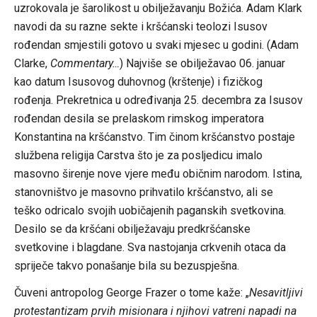
uzrokovala je šarolikost u obilježavanju Božića. Adam Klark
navodi da su razne sekte i kršćanski teolozi Isusov
rođendan smjestili gotovo u svaki mjesec u godini. (Adam
Clarke,
Commentary…
) Najviše se obilježavao 06. januar
kao datum Isusovog duhovnog (krštenje) i fizičkog
rođenja. Prekretnica u određivanja 25. decembra za Isusov
rođendan desila se prelaskom rimskog imperatora
Konstantina na kršćanstvo. Tim činom kršćanstvo postaje
službena religija Carstva što je za posljedicu imalo
masovno širenje nove vjere među običnim narodom. Istina,
stanovništvo je masovno prihvatilo kršćanstvo, ali se
teško odricalo svojih uobičajenih paganskih svetkovina.
Desilo se da kršćani obilježavaju predkršćanske
svetkovine i blagdane. Sva nastojanja crkvenih otaca da
spriječe takvo ponašanje bila su bezuspješna.
Čuveni antropolog George Frazer o tome kaže: „
Nesavitljivi
protestantizam prvih misionara i njihovi vatreni napadi na