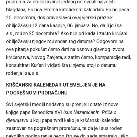
priprema za obilježavanje jednog od svojih najvećih
blagdana, Božića. Prema katoličkom kalendaru Božić pada
25. decembra, dok pravoslavci ovaj vjerski praznik
obilježavaju 12 dana kasnije, 06. januara. No, da li je Isa,
a.s., rođen 25.decembra? Ako nije od kada i zašto kršćani
obilježavaju njegov rođendan tog datuma? Odgovore na
ova pitanja pokušat ćemo dati na osnovu glavnog izvora
kršćanstva, Novog Zavjeta, a zatim ćemo, komparacije radi,
konsultirati Kur’an i vidjeti šta u njemu stoji o datumu
rođenja Isa, a.s.
KRŠĆANSKI KALENEDAR UTEMELJEN JE NA
POGREŠNOM PRORAČUNU
Svi svjetski mediji nedavno su prenijeli citate iz nove
knjige pape Benedikta XVI
Isus Nazarećanin
:
Priča o
djetinjstvu
u koji papa tvrdi kako je kršćanski kalendar
zasnovan na pogrešnom proračunu, te da je Isus rođen
nekoliko godina ranije nego što se do sada smatralo. Iako