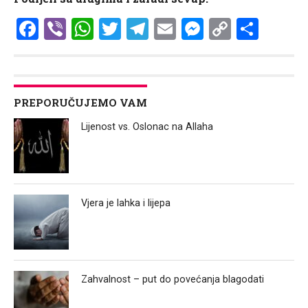
Facebook
Viber
WhatsApp
Twitter
Telegram
Email
Messenge
Copy
Shar
Link
PREPORUČUJEMO VAM
Lijenost vs. Oslonac na Allaha
Vjera je lahka i lijepa
Zahvalnost – put do povećanja blagodati