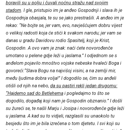
boravili su u polju i čuvali noćnu stražu nad svojim
stadom
. I gle, pristupio im je anđeo Gospodnji i slava ih je
Gospodnja obasjala, te su se jako prestrašili. A anđeo im je
rekao: “Ne bojte se, jer vam, evo, navješćujem dobru vijest
o velikoj radosti koja će stići k svakom narodu; jer vam se
danas u gradu Davidovu rodio Spasitelj, koji je Krist,
Gospodin. A ovo vam je znak: naći ćete novorođenče
umotano u pelene gdje leži u jaslama.” I odjednom se s
anđelom pojavilo mnoštvo vojske nebeske hvaleći Boga i
govoreći:“Slava Bogu na najvišoj visini, a na zemlji mir,
među ljudima dobra volja!” I dogodilo se, čim su anđeli
otišli od njih na nebo,
da su pastiri rekli jedan drugomu:
“Hajdemo sad do Betlehema
i pogledajmo to što se
dogodilo, događaj koji nam je Gospodin obznanio.” I došli
su žureći se, te našli Marju i Josipa i novorođenče gdje leži
u jaslama. A kad su to vidjeli, razglasili su unaokolo tu
besjedu što im je bila izrečena o tom djetetu. I svi koji su