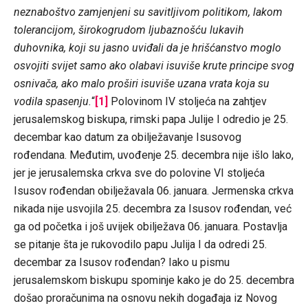
neznaboštvo zamjenjeni su savitljivom politikom, lakom
tolerancijom, širokogrudom ljubaznošću lukavih
duhovnika, koji su jasno uviđali da je hrišćanstvo moglo
osvojiti svijet samo ako olabavi isuviše krute principe svog
osnivača, ako malo proširi isuviše uzana vrata koja su
vodila spasenju.
“
[1]
Polovinom IV stoljeća na zahtjev
jerusalemskog biskupa, rimski papa Julije I odredio je 25.
decembar kao datum za obilježavanje Isusovog
rođendana. Međutim, uvođenje 25. decembra nije išlo lako,
jer je jerusalemska crkva sve do polovine VI stoljeća
Isusov rođendan obilježavala 06. januara. Jermenska crkva
nikada nije usvojila 25. decembra za Isusov rođendan, već
ga od početka i još uvijek obilježava 06. januara. Postavlja
se pitanje šta je rukovodilo papu Julija I da odredi 25.
decembar za Isusov rođendan? Iako u pismu
jerusalemskom biskupu spominje kako je do 25. decembra
došao proračunima na osnovu nekih događaja iz Novog