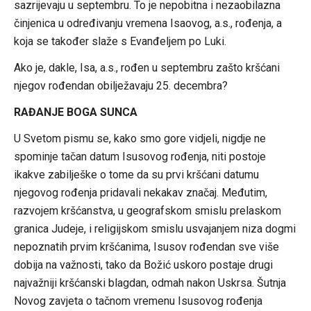
sazrijevaju u septembru. To je nepobitna i nezaobilazna
činjenica u određivanju vremena Isaovog, a.s., rođenja, a
koja se također slaže s Evanđeljem po Luki.
Ako je, dakle, Isa, a.s., rođen u septembru zašto kršćani
njegov rođendan obilježavaju 25. decembra?
RAĐANJE BOGA SUNCA
U Svetom pismu se, kako smo gore vidjeli, nigdje ne
spominje tačan datum Isusovog rođenja, niti postoje
ikakve zabilješke o tome da su prvi kršćani datumu
njegovog rođenja pridavali nekakav značaj. Međutim,
razvojem kršćanstva, u geografskom smislu prelaskom
granica Judeje, i religijskom smislu usvajanjem niza dogmi
nepoznatih prvim kršćanima, Isusov rođendan sve više
dobija na važnosti, tako da Božić uskoro postaje drugi
najvažniji kršćanski blagdan, odmah nakon Uskrsa. Šutnja
Novog zavjeta o tačnom vremenu Isusovog rođenja