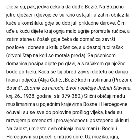
Djeca su, pak, jedva čekala da dođe Božić. Na Božićno
jutro dječaci i djevojčice su rano ustajali, a zatim obilazila
kuće u komšiluku gdje su dobijali prikladne darove. Čim
uđe u kuću dijete kraj ognja malo ugrije promrzle ručice, a
zatim stane u čošak gdje čeka da domaćica završi
poslove i donese u krilu pšenice, a u desnoj ruci rašak
(drveni štap na koji se motala pređa). Sa pšenicom
domaćica posipa dijete po glavi, a s rašakom ga nježno
bode po tijelu. Kada se taj obred završi djetetu se daruju
hrana i odjeća. (Alija Ćatić, „Božić kod muslimana (Prozor u
Bosni)“,
Zbornik za narodni život i običaje Južnih Slavena
,
knj. 26., 1928. godine, str. 379-380.) Slični običaji među
muslimanima u pojednim krajevima Bosne i Hercegovne
očuvali su se sve do polovine prošlog vijeka, kada su
razvojem pismenosti i prosvjećenosti postepeno ukinuti.
Na žalost, umjesto ovih običaja muslimani u Bosni i
Hercegovni su počeli činiti još gore. Uz muziku, igru,