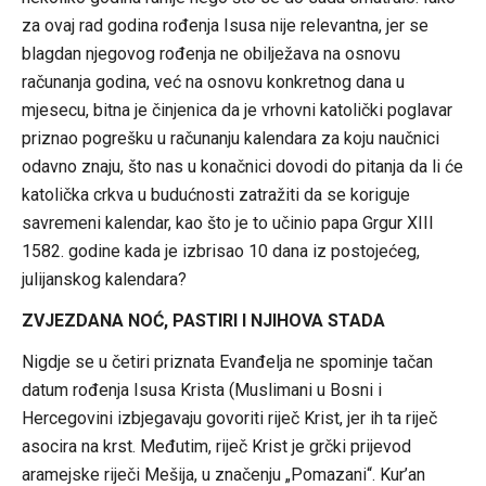
za ovaj rad godina rođenja Isusa nije relevantna, jer se
blagdan njegovog rođenja ne obilježava na osnovu
računanja godina, već na osnovu konkretnog dana u
mjesecu, bitna je činjenica da je vrhovni katolički poglavar
priznao pogrešku u računanju kalendara za koju naučnici
odavno znaju, što nas u konačnici dovodi do pitanja da li će
katolička crkva u budućnosti zatražiti da se koriguje
savremeni kalendar, kao što je to učinio papa Grgur XIII
1582. godine kada je izbrisao 10 dana iz postojećeg,
julijanskog kalendara?
ZVJEZDANA NOĆ, PASTIRI I NJIHOVA STADA
Nigdje se u četiri priznata Evanđelja ne spominje tačan
datum rođenja Isusa Krista (Muslimani u Bosni i
Hercegovini izbjegavaju govoriti riječ Krist, jer ih ta riječ
asocira na krst. Međutim, riječ Krist je grčki prijevod
aramejske riječi Mešija, u značenju „Pomazani“. Kur’an