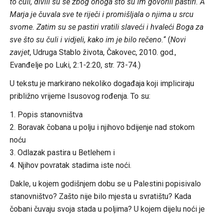
to čuli, divili su se zbog onoga što su im govorili pastiri. A
Marja je čuvala sve te riječi i promišljala o njima u srcu
svome. Zatim su se pastiri vratili slaveći i hvaleći Boga za
sve što su čuli i vidjeli, kako im je bilo rečeno.
“ (
Novi
zavjet
, Udruga Stablo života, Čakovec, 2010. god.,
Evanđelje po Luki, 2:1-2:20, str. 73-74.)
U tekstu je markirano nekoliko događaja koji impliciraju
približno vrijeme Isusovog rođenja. To su:
1. Popis stanovništva
2. Boravak čobana u polju i njihovo bdijenje nad stokom
noću
3. Odlazak pastira u Betlehem i
4. Njihov povratak stadima iste noći.
Dakle, u kojem godišnjem dobu se u Palestini popisivalo
stanovništvo? Zašto nije bilo mjesta u svratištu? Kada
čobani čuvaju svoja stada u poljima? U kojem dijelu noći je