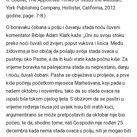
York Publishing Company, Hollister, California, 2012.
godine, page. 7-8.)
O boravaku čobana u polju i čuvanju stada noću čuveni
komentator Biblije Adam Klark kaže: „Oni su svoju stoku
preko noći čuvali od zvijeri, poput vukova i lisica. Među
židovima je bio običaj da pošalju svoja stada ovaca u
pustinju oko Pashe, a da ih kući vrate kada počnu kiše. Za
vrijeme boravka na pašnjacima stada su neprestano, danju
i noću, čuvali čobani. Pasha se obiježava u proljeće, a prve
kiše počinju početkom mjeseca Marhešvana, koji pada u
našem oktobru i novembru, tako da su stada ovaca na
ispaši bila tokom cijelog ljeta. S obzirom da se pastiri u
vrijeme rođenja Isusa još uvijek nisu bili vratili kući,
argumentirano se može pretpostaviti da oktobar nije bio
počeo, te da, shodno tome, naš Gospodin nije rođen 25.
decembra kada nema stada ovaca u polju, niti je mogao biti