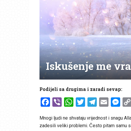
Iskušenje me vra
Podijeli sa drugima i zaradi sevap:
Facebook
Viber
WhatsApp
Twitter
Telegr
Emai
Me
Mnogi ljudi ne shvataju vrijednost i snagu All
zadesili veliki problemi. Često pitam samu se