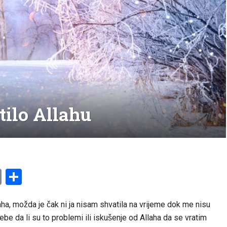
tilo Allahu
am
l
ssenger
Copy
Share
Link
aha, možda je čak ni ja nisam shvatila na vrijeme dok me nisu
be da li su to problemi ili iskušenje od Allaha da se vratim