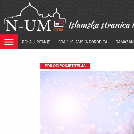
POŠALJI PITANJE
BRAK I ISLAMSKA PORODICA
RAMAZAN
PRILOZI POSJETITELJA