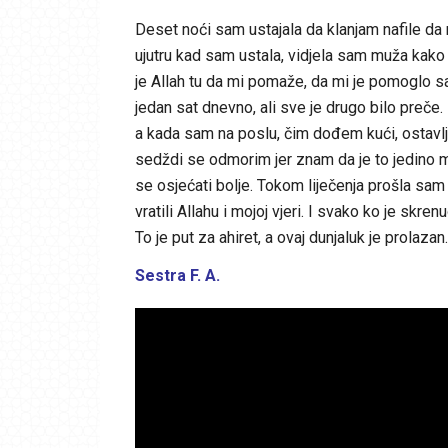
Deset noći sam ustajala da klanjam nafile da
ujutru kad sam ustala, vidjela sam muža kak
je Allah tu da mi pomaže, da mi je pomoglo
jedan sat dnevno, ali sve je drugo bilo preče. 
a kada sam na poslu, čim dođem kući, ostavl
sedždi se odmorim jer znam da je to jedino m
se osjećati bolje. Tokom liječenja prošla sam 
vratili Allahu i mojoj vjeri. I svako ko je skrenu
To je put za ahiret, a ovaj dunjaluk je prolazan.
Sestra F. A.