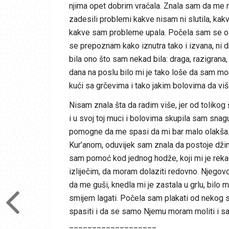
njima opet dobrim vraćala. Znala sam da me m
zadesili problemi kakve nisam ni slutila, kak
kakve sam probleme upala. Počela sam se os
se prepoznam kako iznutra tako i izvana, ni dr
bila ono što sam nekad bila: draga, razigrana,
dana na poslu bilo mi je tako loše da sam mo
kući sa grčevima i tako jakim bolovima da viš
Nisam znala šta da radim više, jer od tolikog š
i u svoj toj muci i bolovima skupila sam snagu
pomogne da me spasi da mi bar malo olakša. N
Kur’anom, oduvijek sam znala da postoje džini 
sam pomoć kod jednog hodže, koji mi je reka
izliječim, da moram dolaziti redovno. Njegovo 
da me guši, knedla mi je zastala u grlu, bilo
smijem lagati. Počela sam plakati od nekog s
spasiti i da se samo Njemu moram moliti i sa
___________________