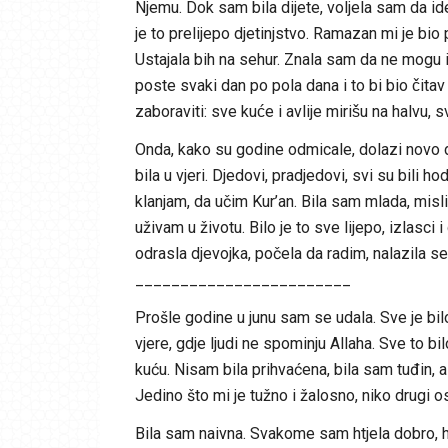
Njemu. Dok sam bila dijete, voljela sam da id
je to prelijepo djetinjstvo. Ramazan mi je bio
Ustajala bih na sehur. Znala sam da ne mogu iz
poste svaki dan po pola dana i to bi bio čitav 
zaboraviti: sve kuće i avlije mirišu na halvu,
Onda, kako su godine odmicale, dolazi novo dru
bila u vjeri. Djedovi, pradjedovi, svi su bili ho
klanjam, da učim Kur’an. Bila sam mlada, misli
uživam u životu. Bilo je to sve lijepo, izlasci
odrasla djevojka, počela da radim, nalazila se
________________________
Prošle godine u junu sam se udala. Sve je bi
vjere, gdje ljudi ne spominju Allaha. Sve to bil
kuću. Nisam bila prihvaćena, bila sam tuđin, 
Jedino što mi je tužno i žalosno, niko drugi os
Bila sam naivna. Svakome sam htjela dobro, ht