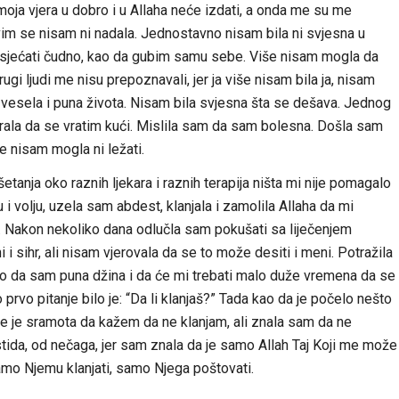
oja vjera u dobro i u Allaha neće izdati, a onda me su me
vim se nisam ni nadala. Jednostavno nisam bila ni svjesna u
jećati čudno, kao da gubim samu sebe. Više nisam mogla da
ugi ljudi me nisu prepoznavali, jer ja više nisam bila ja, nisam
 vesela i puna života. Nisam bila svjesna šta se dešava. Jednog
rala da se vratim kući. Mislila sam da sam bolesna. Došla sam
e nisam mogla ni ležati.
etanja oko raznih ljekara i raznih terapija ništa mi nije pomagalo
 i volju, uzela sam abdest, klanjala i zamolila Allaha da mi
akon nekoliko dana odlučla sam pokušati sa liječenjem
i sihr, ali nisam vjerovala da se to može desiti i meni. Potražila
o da sam puna džina i da će mi trebati malo duže vremena da se
prvo pitanje bilo je: “Da li klanjaš?” Tada kao da je počelo nešto
 me je sramota da kažem da ne klanjam, ali znala sam da ne
tida, od nečaga, jer sam znala da je samo Allah Taj Koji me može
mo Njemu klanjati, samo Njega poštovati.