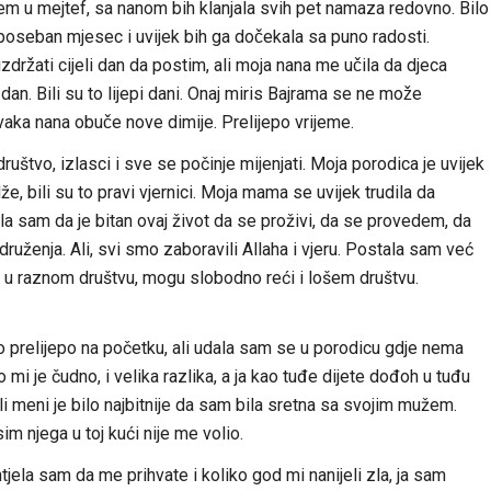
em u mejtef, sa nanom bih klanjala svih pet namaza redovno. Bilo
 poseban mjesec i uvijek bih ga dočekala sa puno radosti.
držati cijeli dan da postim, ali moja nana me učila da djeca
dan. Bili su to lijepi dani. Onaj miris Bajrama se ne može
 svaka nana obuče nove dimije. Prelijepo vrijeme.
štvo, izlasci i sve se počinje mijenjati. Moja porodica je uvijek
dže, bili su to pravi vjernici. Moja mama se uvijek trudila da
la sam da je bitan ovaj život da se proživi, da se provedem, da
 i druženja. Ali, svi smo zaboravili Allaha i vjeru. Postala sam već
 u raznom društvu, mogu slobodno reći i lošem društvu.
lo prelijepo na početku, ali udala sam se u porodicu gdje nema
o mi je čudno, i velika razlika, a ja kao tuđe dijete dođoh u tuđu
ali meni je bilo najbitnije da sam bila sretna sa svojim mužem.
im njega u toj kući nije me volio.
jela sam da me prihvate i koliko god mi nanijeli zla, ja sam