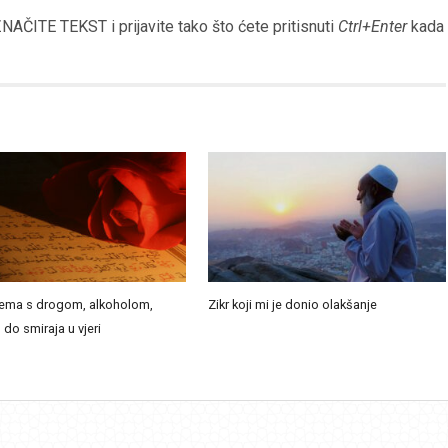
AČITE TEKST i prijavite tako što ćete pritisnuti
Ctrl+Enter
kada
ema s drogom, alkoholom,
Zikr koji mi je donio olakšanje
 do smiraja u vjeri