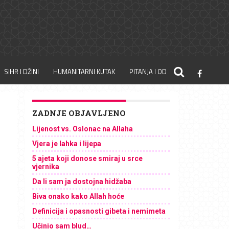
SIHR I DŽINI
HUMANITARNI KUTAK
PITANJA I ODGOVORI
ZADNJE OBJAVLJENO
Lijenost vs. Oslonac na Allaha
Vjera je lahka i lijepa
5 ajeta koji donose smiraj u srce
vjernika
Da li sam ja dostojna hidžaba
Biva onako kako Allah hoće
Definicija i opasnosti gibeta i nemimeta
Učinio sam blud…