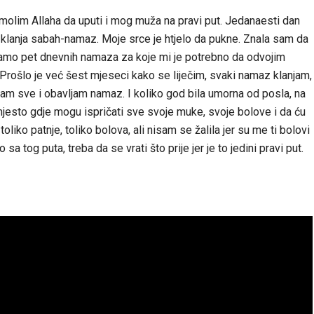
 molim Allaha da uputi i mog muža na pravi put. Jedanaesti dan
o klanja sabah-namaz. Moje srce je htjelo da pukne. Znala sam da
 samo pet dnevnih namaza za koje mi je potrebno da odvojim
Prošlo je već šest mjeseci kako se liječim, svaki namaz klanjam,
jam sve i obavljam namaz. I koliko god bila umorna od posla, na
jesto gdje mogu ispričati sve svoje muke, svoje bolove i da ću
toliko patnje, toliko bolova, ali nisam se žalila jer su me ti bolovi
o sa tog puta, treba da se vrati što prije jer je to jedini pravi put.