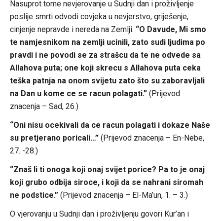
Nasuprot tome nevjerovanje u Sudnji dan i proživljenje
poslije smrti odvodi covjeka u nevjerstvo, griješenje,
cinjenje nepravde i nereda na Zemlji.
“O Davude, Mi smo
te namjesnikom na zemlji ucinili, zato sudi ljudima po
pravdi i ne povodi se za strašcu da te ne odvede sa
Allahova puta; one koji skrecu s Allahova puta ceka
teška patnja na onom svijetu zato što su zaboravljali
na Dan u kome ce se racun polagati.”
(Prijevod
znacenja – Sad, 26.)
“Oni nisu ocekivali da ce racun polagati i dokaze Naše
su pretjerano poricali…”
(Prijevod znacenja – En-Nebe,
27. -28.)
“Znaš li ti onoga koji onaj svijet porice? Pa to je onaj
koji grubo odbija siroce, i koji da se nahrani siromah
ne podstice.”
(Prijevod znacenja – El-Ma’un, 1. – 3.)
O vjerovanju u Sudnji dan i proživljenju govori Kur’an i