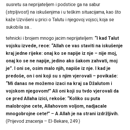
susretu sa neprijateljem i podstice ga na sabur
(strpljivost) na iskušenjima i u teškim situacijama, kao što
kaže Uzvišeni u prici o Talutu i njegovoj vojsci, koja se
sukobila sa…
tehnicki i brojem mnogo jacim neprijateljem:
“I kad Talut
vojsku izvede, rece: “Allah ce vas staviti na iskušenje
kraj jedne rijeke: onaj ko se napije iz nje – nije moj,
onaj ko se ne napije, jedino ako šakom zahvati, moj
je”. I oni se, osim malo njih, napiše iz nje. I kad je
predoše, on i oni koji su s njim vjerovali – povikaše:
“Mi danas ne možemo izaci na kraj sa Džalutom i
vojskom njegovom!” Ali oni koji su tvdo vjerovali da
ce pred Allaha izici, rekoše: “Koliko su puta
malobrojne cete, Allahovom voljom, nadjacale
mnogobrojne cete!” – A Allah je na strani izdržljivih.
(Prijevod znacenja – El-Bekare, 249.)