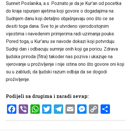
Sunnet Poslanika, a.s. Poznato je da je Kur’an od pocetka
do kraja ispunjen ajetima koji govore o dogadajima na
Sudnjem danu koji detaljno objašnjavaju ono što ce se
desiti toga dana. Sve to je utvrdeno vjerodostojnim
vijestima i navedenim primjerima radi uzimanja pouke.
Pored toga, u Kur’anu se navode dokazi koji potvrduju
Sudnji dan i odbacuju sumnje onih koji ga poricu. Zdrava
ljudska priroda (fitra) takoder nas poziva i ukazuje na
vjerovanje u proživljenje i nije istina ono što govore oni koji
su u zabludi, da ljudski razum odbija da se dogodi
proživljenje.
Podijeli sa drugima i zaradi sevap:
Facebook
Viber
WhatsApp
Twitter
Telegram
Email
Messenge
Copy
Shar
Link