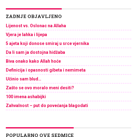
ZADNJE OBJAVLJENO
Lijenost vs. Oslonac na Allaha
Vjera je lahka i lijepa
5 ajeta koji donose smiraj u srce vjernika
Da li sam ja dostojna hidžaba
Biva onako kako Allah hoće
Definicija i opasnosti gibeta i nemimeta
Učinio sam blud…
Zašto se ovo moralo meni desiti?
100 imena ashabijki
Zahvalnost – put do povećanja blagodati
POPULARNO OVE SEDMICE