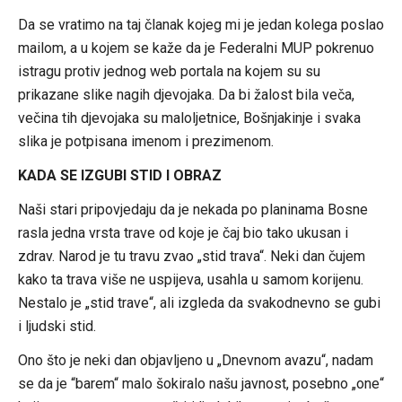
Da se vratimo na taj članak kojeg mi je jedan kolega poslao
mailom, a u kojem se kaže da je Federalni MUP pokrenuo
istragu protiv jednog web portala na kojem su su
prikazane slike nagih djevojaka. Da bi žalost bila veča,
večina tih djevojaka su maloljetnice, Bošnjakinje i svaka
slika je potpisana imenom i prezimenom.
KADA SE IZGUBI STID I OBRAZ
Naši stari pripovjedaju da je nekada po planinama Bosne
rasla jedna vrsta trave od koje je čaj bio tako ukusan i
zdrav. Narod je tu travu zvao „stid trava“. Neki dan čujem
kako ta trava više ne uspijeva, usahla u samom korijenu.
Nestalo je „stid trave“, ali izgleda da svakodnevno se gubi
i ljudski stid.
Ono što je neki dan objavljeno u „Dnevnom avazu“, nadam
se da je “barem“ malo šokiralo našu javnost, posebno „one“