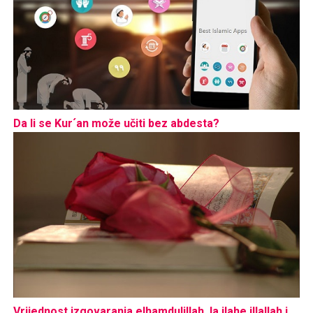
Da li se Kur´an može učiti bez abdesta?
Vrijednost izgovaranja elhamdulillah, la ilahe illallah i