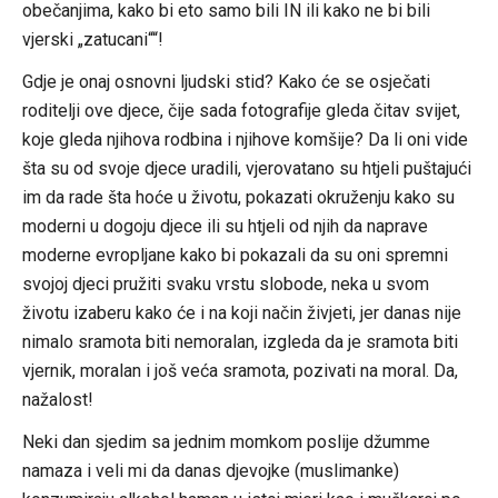
obečanjima, kako bi eto samo bili IN ili kako ne bi bili
vjerski „zatucani““!
Gdje je onaj osnovni ljudski stid? Kako će se osječati
roditelji ove djece, čije sada fotografije gleda čitav svijet,
koje gleda njihova rodbina i njihove komšije? Da li oni vide
šta su od svoje djece uradili, vjerovatano su htjeli puštajući
im da rade šta hoće u životu, pokazati okruženju kako su
moderni u dogoju djece ili su htjeli od njih da naprave
moderne evropljane kako bi pokazali da su oni spremni
svojoj djeci pružiti svaku vrstu slobode, neka u svom
životu izaberu kako će i na koji način živjeti, jer danas nije
nimalo sramota biti nemoralan, izgleda da je sramota biti
vjernik, moralan i još veća sramota, pozivati na moral. Da,
nažalost!
Neki dan sjedim sa jednim momkom poslije džumme
namaza i veli mi da danas djevojke (muslimanke)