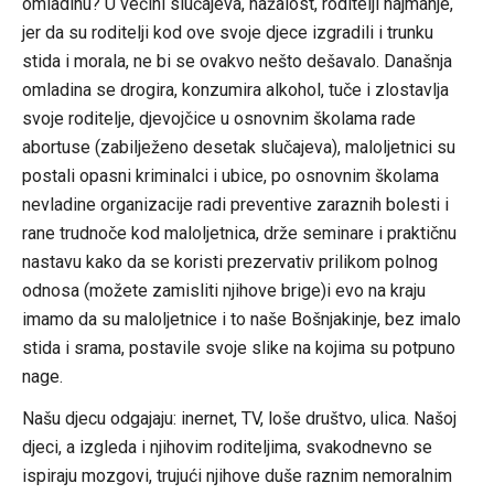
omladinu? U večini slučajeva, nažalost, roditelji najmanje,
jer da su roditelji kod ove svoje djece izgradili i trunku
stida i morala, ne bi se ovakvo nešto dešavalo. Današnja
omladina se drogira, konzumira alkohol, tuče i zlostavlja
svoje roditelje, djevojčice u osnovnim školama rade
abortuse (zabilježeno desetak slučajeva), maloljetnici su
postali opasni kriminalci i ubice, po osnovnim školama
nevladine organizacije radi preventive zaraznih bolesti i
rane trudnoče kod maloljetnica, drže seminare i praktičnu
nastavu kako da se koristi prezervativ prilikom polnog
odnosa (možete zamisliti njihove brige)i evo na kraju
imamo da su maloljetnice i to naše Bošnjakinje, bez imalo
stida i srama, postavile svoje slike na kojima su potpuno
nage.
Našu djecu odgajaju: inernet, TV, loše društvo, ulica. Našoj
djeci, a izgleda i njihovim roditeljima, svakodnevno se
ispiraju mozgovi, trujući njihove duše raznim nemoralnim