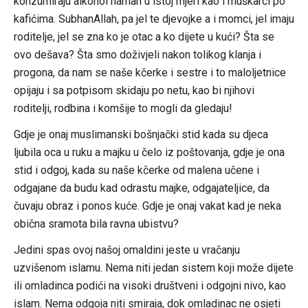
konzumiraju alkohol haman u istoj mjeri kao i muškarci po
kafićima. SubhanAllah, pa jel te djevojke a i momci, jel imaju
roditelje, jel se zna ko je otac a ko dijete u kući? Šta se
ovo dešava? Šta smo doživjeli nakon tolikog klanja i
progona, da nam se naše kčerke i sestre i to maloljetnice
opijaju i sa potpisom skidaju po netu, kao bi njihovi
roditelji, rodbina i komšije to mogli da gledaju!
Gdje je onaj muslimanski bošnjački stid kada su djeca
ljubila oca u ruku a majku u čelo iz poštovanja, gdje je ona
stid i odgoj, kada su naše kčerke od malena učene i
odgajane da budu kad odrastu majke, odgajateljice, da
čuvaju obraz i ponos kuće. Gdje je onaj vakat kad je neka
obična sramota bila ravna ubistvu?
Jedini spas ovoj našoj omaldini jeste u vračanju
uzvišenom islamu. Nema niti jedan sistem koji može dijete
ili omladinca podići na visoki društveni i odgojni nivo, kao
islam. Nema odgoja niti smiraja, dok omladinac ne osjeti