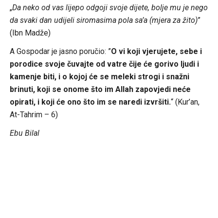
„
Da neko od vas lijepo odgoji svoje dijete, bolje mu je nego
da svaki dan udijeli siromasima pola sa’a (mjera za žito)
”
(Ibn Madže)
A Gospodar je jasno poručio: ”
O vi koji vjerujete, sebe i
porodice svoje čuvajte od vatre čije će gorivo ljudi i
kamenje biti, i o kojoj će se meleki strogi i snažni
brinuti, koji se onome što im Allah zapovjedi neće
opirati, i koji će ono što im se naredi izvršiti.
“ (Kur’an,
At-Tahrim – 6)
Ebu Bilal