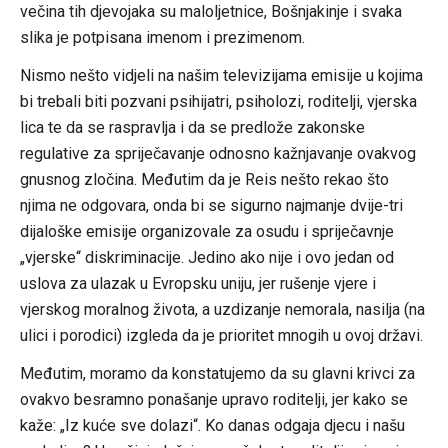
večina tih djevojaka su maloljetnice, Bošnjakinje i svaka
slika je potpisana imenom i prezimenom.
Nismo nešto vidjeli na našim televizijama emisije u kojima
bi trebali biti pozvani psihijatri, psiholozi, roditelji, vjerska
lica te da se raspravlja i da se predlože zakonske
regulative za spriječavanje odnosno kažnjavanje ovakvog
gnusnog zločina. Međutim da je Reis nešto rekao što
njima ne odgovara, onda bi se sigurno najmanje dvije-tri
dijaloške emisije organizovale za osudu i spriječavnje
„vjerske“ diskriminacije. Jedino ako nije i ovo jedan od
uslova za ulazak u Evropsku uniju, jer rušenje vjere i
vjerskog moralnog života, a uzdizanje nemorala, nasilja (na
ulici i porodici) izgleda da je prioritet mnogih u ovoj državi.
Međutim, moramo da konstatujemo da su glavni krivci za
ovakvo besramno ponašanje upravo roditelji, jer kako se
kaže: „Iz kuće sve dolazi“. Ko danas odgaja djecu i našu