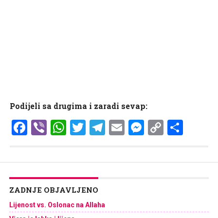
Podijeli sa drugima i zaradi sevap:
Facebook
Viber
WhatsApp
Twitter
Telegram
Email
Messenge
Copy
Shar
Link
ZADNJE OBJAVLJENO
Lijenost vs. Oslonac na Allaha