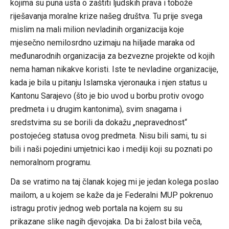
kojima su puna usta o zaštiti ljudskih prava i tobože
riješavanja moralne krize našeg društva. Tu prije svega
mislim na mali milion nevladinih organizacija koje
mjesečno nemilosrdno uzimaju na hiljade maraka od
međunarodnih organizacija za bezvezne projekte od kojih
nema haman nikakve koristi. Iste te nevladine organizacije,
kada je bila u pitanju Islamska vjeronauka i njen status u
Kantonu Sarajevo (što je bio uvod u borbu protiv ovogo
predmeta i u drugim kantonima), svim snagama i
sredstvima su se borili da dokažu „nepravednost“
postojećeg statusa ovog predmeta. Nisu bili sami, tu si
bili i naši pojedini umjetnici kao i mediji koji su poznati po
nemoralnom programu.
Da se vratimo na taj članak kojeg mi je jedan kolega poslao
mailom, a u kojem se kaže da je Federalni MUP pokrenuo
istragu protiv jednog web portala na kojem su su
prikazane slike nagih djevojaka. Da bi žalost bila veča,