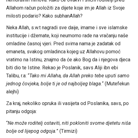
Allahom račun položiti za dijete koje im je Allah iz Svoje
milosti podario? Kako subhanAllah?
Neka Allah, s.w.t nagradi sve daije, imame i sve islamske
institucije i džemate, koji neumorno rade na vračanju naše
omladine časnoj vjeri. Pred svima nama je zadatak od
emaneta, svakog omladinca kojeg uz Allahovu pomoć
vratimo na Istinu, znajmo da će ako Bog da i njegova djeca
biti dio te Istine. Rekao je Poslanik, savs Aliji ibn ebi
Talibu, r.a: “
Tako mi Allaha, da Allah preko tebe uputi samo
jednog čovjeka, bolje ti je od najboljeg blaga.
“ (Mutefekun
alejhi)
Za kraj, nekoliko opruka ili vasijeta od Poslanika, savs, po
pitanju odgoja:
“
Ne može roditelj ostaviti, niti pokloniti svome djetetu niša
bolje od lijepog odgoja.
” (Tirmizi)