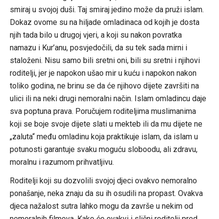
smiraj u svojoj duši. Taj smiraj jedino može da pruži islam.
Dokaz ovome su na hiljade omladinaca od kojih je dosta
njih tada bilo u drugoj vjeri, a koji su nakon povratka
namazu i Kur’anu, posvjedočili, da su tek sada mirni i
staloženi. Nisu samo bili sretni oni, bili su sretni i njihovi
roditelji, jer je napokon ušao mir u kuću i napokon nakon
toliko godina, ne brinu se da će njihovo dijete završiti na
ulici ili na neki drugi nemoralni način. Islam omladincu daje
sva poptuna prava. Poručujem roditeljima muslimanima
koji se boje svoje dijete slati u mekteb ili da mu dijete ne
„zaluta“ među omladinu koja praktikuje islam, da islam u
potunosti garantuje svaku moguću sloboodu, ali zdravu,
moralnu i razumom prihvatljivu.
Roditelji koji su dozvolili svojoj djeci ovakvo nemoralno
ponašanje, neka znaju da su ih osudili na propast. Ovakva
djeca nažalost sutra lahko mogu da završe u nekim od
nemoralnih filmova. Kako će ovakvi i slični roditelji pred