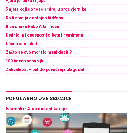
Vjera je lahka i lijepa
5 ajeta koji donose smiraj u srce vjernika
Da li sam ja dostojna hidžaba
Biva onako kako Allah hoće
Definicija i opasnosti gibeta i nemimeta
Učinio sam blud…
Zašto se ovo moralo meni desiti?
100 imena ashabijki
Zahvalnost – put do povećanja blagodati
POPULARNO OVE SEDMICE
Islamske Android aplikacije