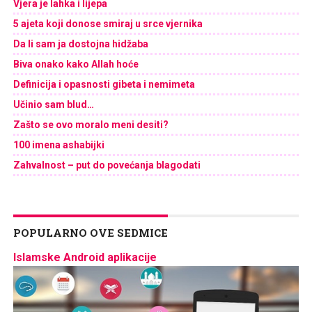
Vjera je lahka i lijepa
5 ajeta koji donose smiraj u srce vjernika
Da li sam ja dostojna hidžaba
Biva onako kako Allah hoće
Definicija i opasnosti gibeta i nemimeta
Učinio sam blud…
Zašto se ovo moralo meni desiti?
100 imena ashabijki
Zahvalnost – put do povećanja blagodati
POPULARNO OVE SEDMICE
Islamske Android aplikacije