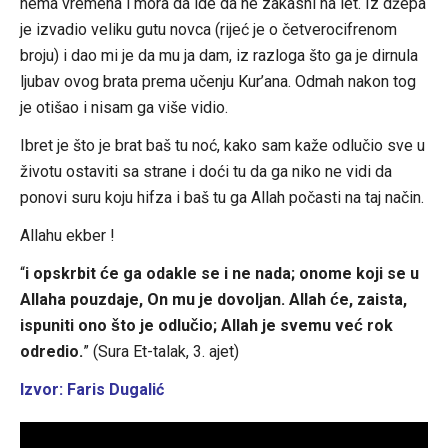
nema vremena i mora da ide da ne zakasni na let. Iz džepa
je izvadio veliku gutu novca (rijeć je o četverocifrenom
broju) i dao mi je da mu ja dam, iz razloga što ga je dirnula
ljubav ovog brata prema učenju Kur’ana. Odmah nakon tog
je otišao i nisam ga više vidio.
Ibret je što je brat baš tu noć, kako sam kaže odlučio sve u
životu ostaviti sa strane i doći tu da ga niko ne vidi da
ponovi suru koju hifza i baš tu ga Allah počasti na taj način.
Allahu ekber !
“
i opskrbit će ga odakle se i ne nada; onome koji se u
Allaha pouzdaje, On mu je dovoljan. Allah će, zaista,
ispuniti ono što je odlučio; Allah je svemu već rok
odredio.
” (Sura Et-talak, 3. ajet)
Izvor: Faris Dugalić