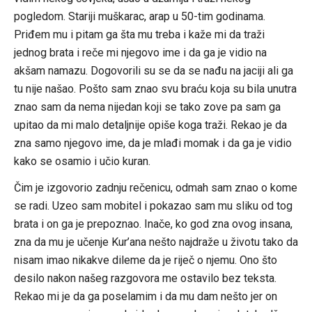
pogledom. Stariji muškarac, arap u 50-tim godinama.
Priđem mu i pitam ga šta mu treba i kaže mi da traži
jednog brata i reče mi njegovo ime i da ga je vidio na
akšam namazu. Dogovorili su se da se nađu na jaciji ali ga
tu nije našao. Pošto sam znao svu braću koja su bila unutra
znao sam da nema nijedan koji se tako zove pa sam ga
upitao da mi malo detaljnije opiše koga traži. Rekao je da
zna samo njegovo ime, da je mlađi momak i da ga je vidio
kako se osamio i učio kuran.
Čim je izgovorio zadnju rečenicu, odmah sam znao o kome
se radi. Uzeo sam mobitel i pokazao sam mu sliku od tog
brata i on ga je prepoznao. Inače, ko god zna ovog insana,
zna da mu je učenje Kur’ana nešto najdraže u životu tako da
nisam imao nikakve dileme da je riječ o njemu. Ono što
desilo nakon našeg razgovora me ostavilo bez teksta.
Rekao mi je da ga poselamim i da mu dam nešto jer on