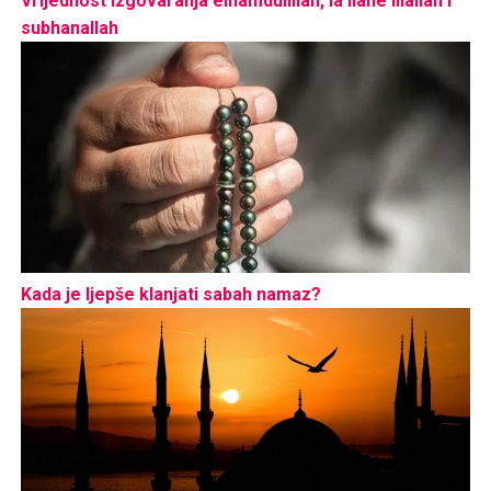
Vrijednost izgovaranja elhamdulillah, la ilahe illallah i
subhanallah
Kada je ljepše klanjati sabah namaz?