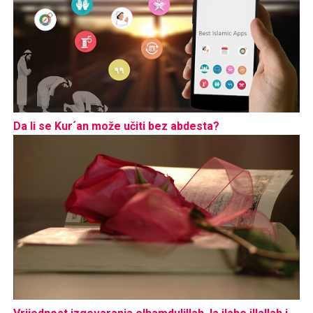
Da li se Kur´an može učiti bez abdesta?