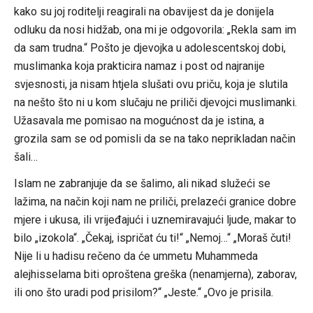
kako su joj roditelji reagirali na obavijest da je donijela
odluku da nosi hidžab, ona mi je odgovorila: „Rekla sam im
da sam trudna.“ Pošto je djevojka u adolescentskoj dobi,
muslimanka koja prakticira namaz i post od najranije
svjesnosti, ja nisam htjela slušati ovu priču, koja je slutila
na nešto što ni u kom slučaju ne priliči djevojci muslimanki.
Užasavala me pomisao na mogućnost da je istina, a
grozila sam se od pomisli da se na tako neprikladan način
šali…
Islam ne zabranjuje da se šalimo, ali nikad služeći se
lažima, na način koji nam ne priliči, prelazeći granice dobre
mjere i ukusa, ili vrijeđajući i uznemiravajući ljude, makar to
bilo „izokola“. „Čekaj, ispričat ću ti!“ „Nemoj…“ „Moraš čuti!
Nije li u hadisu rečeno da će ummetu Muhammeda
alejhisselama biti oproštena greška (nenamjerna), zaborav,
ili ono što uradi pod prisilom?“ „Jeste.“ „Ovo je prisila.