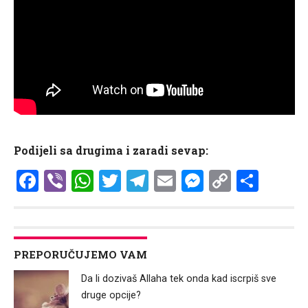
Podijeli sa drugima i zaradi sevap:
Facebook
Viber
WhatsApp
Twitter
Telegram
Email
Messenge
Copy
Shar
Link
PREPORUČUJEMO VAM
Da li dozivaš Allaha tek onda kad iscrpiš sve
druge opcije?