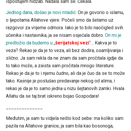
ispoštujem hidžab. Nadala sam se. Čekala.
Jednog dana, došao je novi mladić
. On je govorio o islamu,
o ljepotama Allahove vjere. Počeli smo da šetamo uz
razgovor za vrijeme odmora. Iako je to bilo naočigled svih
učenika i nastavnika, ja se nisam osjećala dobro.
On mi je
predložio da budemo u „
šerijatskoj vezi
“
… Kakva je to
veza? Rekao je da je to veza, ali bez dodira, osamljivanja i
slično. Ja sam rekla da ne znam da sam pročitala igdje da
to tako može, a zaista sam pročitala mnogo literature.
Rekao je da je to i njemu čudno, ali da je čuo da se to može
tako. Kasnije je poslušao predavanje nekog od alima, i
rekao je da je to samo jedna u nizu šejtanovih zamki. Hvala
Allahu da se taj brat iskreno bojao Gospodara!
______________
Međutim, ja sam tu vidjela nešto kod sebe: ma koliko sam
pazila na Allahove granice, ja sam bila kao bosonoga,