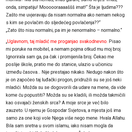
onda, simpatiju! Moooooraaaaššš imat!“ Šta je ljudima???
Zašto me uvjeravaju da nisam normalna ako nemam nekog
s kim se povlačim do sljedećeg povlačenja??“
„Zato što nisu normalni, pa im je nenormalno – normalno.“
„
Uglavnom, taj mladić me proganjao svakodnevno.
Pisao
mi poruke na mobitel, a nemam pojma otkud mu moj broj.
Ignorirala sam ga, pa čak i promijenila broj. Čekao me
poslije škole, pratio me do stanice, ulazio u učionicu
između časova… Nije prestajao nikako. Nedugo nakon što
je on započeo taj luđački progon, pridružili su se još neki
mladići. Možda su se dogovorili da udare na mene, da vide
kome ću popustiti? Možda su se kladili, ili možda takmičili
kao osvajači ženskih srca? A moje srce je već bilo
zauzeto. U njemu je Gospodar Svjetova, a mjesta još ima
samo za one koji vole Njega više nego mene. Hvala Allahu.
Bila sam sretna u svom islamu, iako nisam mogla da