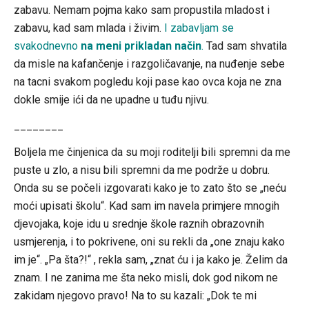
zabavu. Nemam pojma kako sam propustila mladost i
zabavu, kad sam mlada i živim.
I zabavljam se
svakodnevno
na meni prikladan način
.
Tad sam shvatila
da misle na kafančenje i razgoličavanje, na nuđenje sebe
na tacni svakom pogledu koji pase kao ovca koja ne zna
dokle smije ići da ne upadne u tuđu njivu.
________
Boljela me činjenica da su moji roditelji bili spremni da me
puste u zlo, a nisu bili spremni da me podrže u dobru.
Onda su se počeli izgovarati kako je to zato što se „neću
moći upisati školu“. Kad sam im navela primjere mnogih
djevojaka, koje idu u srednje škole raznih obrazovnih
usmjerenja, i to pokrivene, oni su rekli da „one znaju kako
im je“. „Pa šta?!“ , rekla sam, „znat ću i ja kako je. Želim da
znam. I ne zanima me šta neko misli, dok god nikom ne
zakidam njegovo pravo! Na to su kazali: „Dok te mi