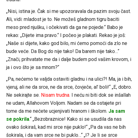
„Nisi, istina je. Čak si me upozoravala da pazim svoju čast.
Ali, vidi: mladost je to. Ne možeš gladnom tigru baciti
meso pred njušku, i očekivati da ga ne pojede.“ Babo je
rekao: „Dijete ima pravo.“ I počeo je plakati. Rekao je još:
„Naše si dijete, kako god bilo, mi ćemo pomoći da zlo ne
bude veće. Da Bog do nije tako! Da barem nije tako…“
„Znači, prihvatate me da i dalje budem pod vašim krovom, i
ja i ovo što je sa mnom?“
„Pa, nećemo te valjda ostaviti gladnu i na ulici?! Ma, ja i bih,
vjeruj, ali ne da srce, ne da srce, čovječe, al’ boli!“ „E, dobro.
Ne sekirajte se.
Nisam trudna.
I neću ni biti dok se inšallah
ne udam, Allahovom Voljom. Nadam se da ostajete pri
tome da me nećete ucjenjivati hranom i školom.
Ja sam
se pokrila
.“ „Bezobraznice! Kako si se usudila da nas
ovako šokiraš, kad mi srce nije puklo!“ „Pa da vas ne bih
šokirala, i da vam srce ne bi puklo…“ „I? Je li se srce