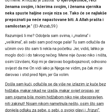
od mene. A hidžab je zaštita. “
O Vjerovjesniče, reci
ženama svojim, i kćerima svojim, i ženama vjernika
neka spuste haljine svoje niza se. Tako će se najlakše
prepoznati pa neće napastovane biti. A Allah prašta i
samilostan je
.” (El-Ahzab,59.)
Razumiješ li me? Odoljela sam svima, i „malima“ i
„velikima“, ali sebi sam pod noge pala! Tu sam odlučila da
učinim ovo što sam ti rekla na početku. Jer, vidiš, lahko je
moglo doći i do takvog nečeg. Mene nije čuvao niko i ništa,
osim Uzvišeni, Koji mi je darovao bogobojaznost, odnosno
svijest da me On vidi iako ja Njega ne vidim, pa čak mi je
darovao i stid pred Njim, jer Ga volim.
Došla sam kući, odlučila se da više ne izlazim iz kuće bez
hidžaba, makar nikad ne izašla, makar svijet propao, jer
sam sigurna bila: mojim hidžabom niko nije obespravljen,
niti zakinut! Nisam nikom nametnula nešto, osim što sam
donijela odluku za sebe, o sebi, o svojoj glavi i „frizuri“.