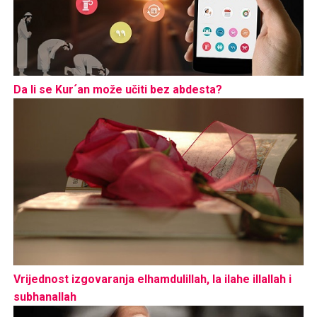
Da li se Kur´an može učiti bez abdesta?
Vrijednost izgovaranja elhamdulillah, la ilahe illallah i
subhanallah