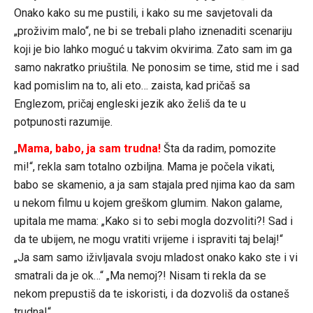
Onako kako su me pustili, i kako su me savjetovali da
„proživim malo“, ne bi se trebali plaho iznenaditi scenariju
koji je bio lahko moguć u takvim okvirima. Zato sam im ga
samo nakratko priuštila. Ne ponosim se time, stid me i sad
kad pomislim na to, ali eto… zaista, kad pričaš sa
Englezom, pričaj engleski jezik ako želiš da te u
potpunosti razumije.
„
Mama, babo, ja sam trudna!
Šta da radim, pomozite
mi!“, rekla sam totalno ozbiljna. Mama je počela vikati,
babo se skamenio, a ja sam stajala pred njima kao da sam
u nekom filmu u kojem greškom glumim. Nakon galame,
upitala me mama: „Kako si to sebi mogla dozvoliti?! Sad i
da te ubijem, ne mogu vratiti vrijeme i ispraviti taj belaj!“
„Ja sam samo iživljavala svoju mladost onako kako ste i vi
smatrali da je ok…“ „Ma nemoj?! Nisam ti rekla da se
nekom prepustiš da te iskoristi, i da dozvoliš da ostaneš
trudna!“