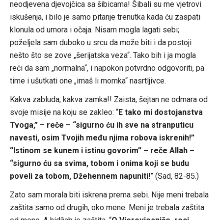
neodjevena djevojčica sa šibicama! Šibali su me vjetrovi
iskušenja, i bilo je samo pitanje trenutka kada ću zaspati
klonula od umora i očaja. Nisam mogla lagati sebi;
poželjela sam duboko u srcu da može biti i da postoji
nešto što se zove „šerijatska veza“. Tako bih i ja mogla
reći da sam „normalna“, i napokon potvrdno odgovoriti, pa
time i ušutkati one „imaš li momka“ nasrtljivce.
Kakva zabluda, kakva zamka!! Zaista, šejtan ne odmara od
svoje misije na koju se zakleo: “
E tako mi dostojanstva
Tvoga,” – reče – “sigurno ću ih sve na stranputicu
navesti, osim Tvojih među njima robova iskrenih!”
“Istinom se kunem i istinu govorim” – reče Allah –
“sigurno ću sa svima, tobom i onima koji se budu
poveli za tobom, Džehennem napuniti!
” (Sad, 82-85.)
Zato sam morala biti iskrena prema sebi. Nije meni trebala
zaštita samo od drugih, oko mene. Meni je trebala zaštita