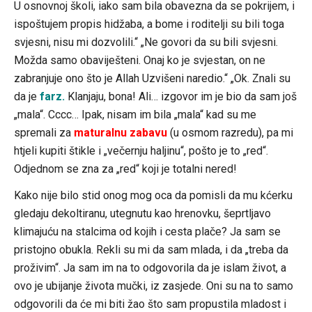
U osnovnoj školi, iako sam bila obavezna da se pokrijem, i
ispoštujem propis hidžaba, a bome i roditelji su bili toga
svjesni, nisu mi dozvolili.“ „Ne govori da su bili svjesni.
Možda samo obaviješteni. Onaj ko je svjestan, on ne
zabranjuje ono što je Allah Uzvišeni naredio.“ „Ok. Znali su
da je
farz.
Klanjaju, bona! Ali… izgovor im je bio da sam još
„mala“. Cccc… Ipak, nisam im bila „mala“ kad su me
spremali za
maturalnu zabavu
(u osmom razredu), pa mi
htjeli kupiti štikle i „večernju haljinu“, pošto je to „red“.
Odjednom se zna za „red“ koji je totalni nered!
Kako nije bilo stid onog mog oca da pomisli da mu kćerku
gledaju dekoltiranu, utegnutu kao hrenovku, šeprtljavo
klimajuću na stalcima od kojih i cesta plače? Ja sam se
pristojno obukla. Rekli su mi da sam mlada, i da „treba da
proživim“. Ja sam im na to odgovorila da je islam život, a
ovo je ubijanje života mučki, iz zasjede. Oni su na to samo
odgovorili da će mi biti žao što sam propustila mladost i