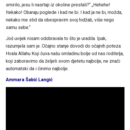
smirilo, jesu li nasrtaji iz okoline prestali?“ „Hehehe!
Itekako! Obaraju poglede i kad ne bi. I kad ja ne bi, možda,
nekako me stid da obespravim svoj hidžab, više nego
samu sebe.“
Još uvijek nisam odobravala to što je uradila. Ipak,
razumjela sam je. Očajno stanje dovodi do očajnih poteza.
Hvala Allahu Koji čuva našu omladinu bolje od nas roditelja,
koji zaboravimo da željeti svom djetetu najbolje, ne znači
automatski da i činimo najbolje.
Ammara Šabić Langić