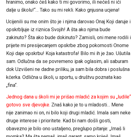
hranimo, onako ćeš kako ti mi govorimo, ili nećeš ni ići
dalje u školu!“… Tako su mi rekli. Kako gnjusna ucjena!
Ucijenili su me onim što je i njima darovao Onaj Koji daruje i
opskrbljuje iz riznica Svojih! A šta ako njima bude
zakinuto? Šta ako bude dokinuto? Zamisli, oni mene rodili i
prijete mi presijecanjem opskrbe zbog pokornosti Onome
Koji daje opskrbu! Koja katastrofa! Bilo mi ih je žao. Ušutila
sam. Odlučna da se povremeno ipak oglasim, ali saburam
dok Uzvišeni ne dadne priliku, ja sam bila dobra i poslušna
kćerka. Odlična u školi, u sportu, u društvu poznata kao
„fina“.
Jednog dana u školi mi je prišao mladić za kojim su „ludile“
gotovo sve djevojke.
Znaš kako je to u mladosti… Mene
nije zanimao ni on, ni bilo koji drugi mladić. Imala sam neke
druge interese i prioritete. Kad bi nam došli gosti,
obavezno je bilo ono ustaljeno, preglupo pitanje: „Imaš li
momka? Ma šta nemaš, imaš garant, samo kriješ. Imaš,