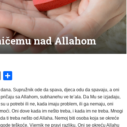
 ničemu nad Allahom
am
l
ssenger
Copy
Share
Link
dana. Supružnik ode da spava, djeca odu da spavaju, a oni
pričaju sa Allahom, subhanehu ve te’ala. Da Mu se izjadaju,
su u potrebi ili ne, kada imaju problem, ili ga nemaju, oni
moći. Oni dove kada im nešto treba, i kada im ne treba. Mnogi
da ti treba nešto od Allaha. Nemoj biti osoba koja se okreće
gode teškoće. Vjernik ne pravi razliku. Oni se okreću Allahu