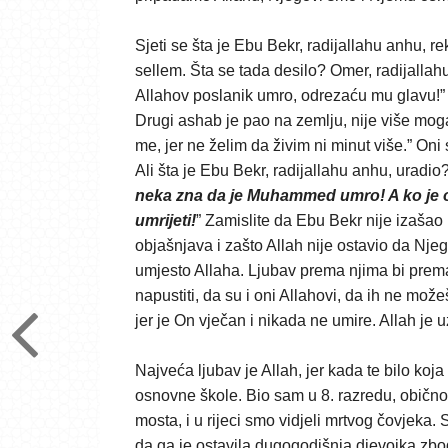
Sjeti se šta je Ebu Bekr, radijallahu anhu, r
sellem. Šta se tada desilo? Omer, radijallahu
Allahov poslanik umro, odrezaću mu glavu!” Al
Drugi ashab je pao na zemlju, nije više moga
me, jer ne želim da živim ni minut više.” Oni s
Ali šta je Ebu Bekr, radijallahu anhu, uradio
neka zna da je Muhammed umro! A ko je ob
umrijeti!
” Zamislite da Ebu Bekr nije izašao 
objašnjava i zašto Allah nije ostavio da Njego
umjesto Allaha. Ljubav prema njima bi prema
napustiti, da su i oni Allahovi, da ih ne možeš
jer je On vječan i nikada ne umire. Allah j
Najveća ljubav je Allah, jer kada te bilo koj
osnovne škole. Bio sam u 8. razredu, obično
mosta, i u rijeci smo vidjeli mrtvog čovjeka. 
da ga je ostavila dugogodišnja djevojka zbo