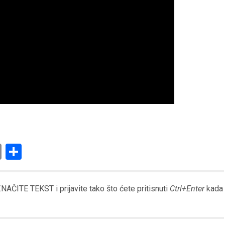
am
l
ssenger
Copy
Share
Link
AČITE TEKST i prijavite tako što ćete pritisnuti
Ctrl+Enter
kada