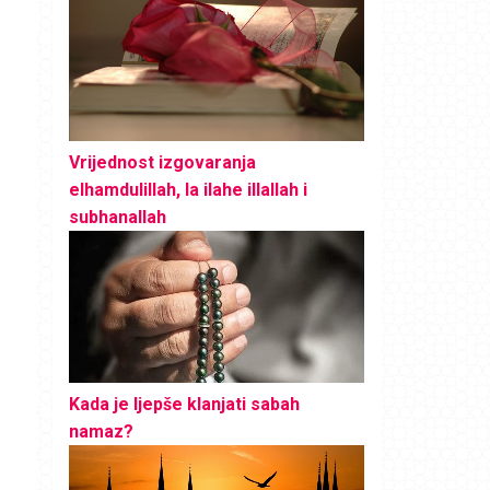
Vrijednost izgovaranja
elhamdulillah, la ilahe illallah i
subhanallah
Kada je ljepše klanjati sabah
namaz?