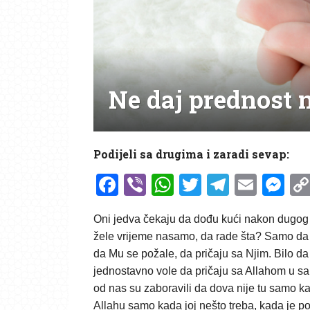
Ne daj prednost
Podijeli sa drugima i zaradi sevap:
Facebook
Viber
WhatsApp
Twitter
Telegr
Emai
Me
Oni jedva čekaju da dođu kući nakon dugog 
žele vrijeme nasamo, da rade šta? Samo da 
da Mu se požale, da pričaju sa Njim. Bilo da 
jednostavno vole da pričaju sa Allahom u sa
od nas su zaboravili da dova nije tu samo ka
Allahu samo kada joj nešto treba, kada je po