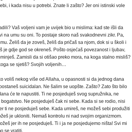
bi, i kada nisu u potrebi. Znate li zašto? Jer oni istinski vole
adili? Vaš voljeni vam je uvijek bio u mislima: kad ste išli da
rvi na umu su oni. To postaje skoro naš svakodnevni zikr. Pa,
. Želiš da je zoveš, želiš da pričaš sa njom, dok si u školi i
š je gdje god se okreneš. Pošto osjećaš povezanost i ljubav,
ominješ. Z
amisli da si otišao preko mora, na koga stalno misliš?
koga se sjetiš? Svojih voljenih…
 ako voliš nekog više od Allaha, u opasnosti si da jednog dana
postaneš suicidalan. Ne šalim se uopšte. Zašto? Zato što bilo
g dana će te napustiti. Ti ne posjeduješ svog supružnika, ne
 bogatstvo. Ne posjeduješ čak ni sebe. Kad
a si se rodio, nisi
er ti ne posjeduješ sebe. Kada umireš, ne možeš sebi produžiti
žeš je ukloniti.
Nemaš kontrolu ni nad svojim organizmom.
 možeš jer ih ne posjeduješ. Ti i ja ne posjedujemo ništa! Svi mi
 se vratiti.