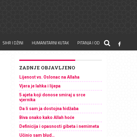
SIHR I DŽINI
HUMANITARNI KUTAK
PITANJA I ODGOVORI
ZADNJE OBJAVLJENO
Lijenost vs. Oslonac na Allaha
Vjera je lahka i lijepa
5 ajeta koji donose smiraj u srce
vjernika
Da li sam ja dostojna hidžaba
Biva onako kako Allah hoće
Definicija i opasnosti gibeta i nemimeta
Učinio sam blud…