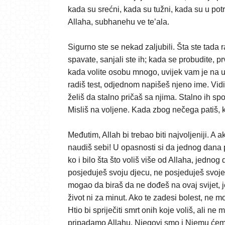
kada su srećni, kada su tužni, kada su u potre
Allaha, subhanehu ve te’ala.
Sigurno ste se nekad zaljubili. Šta ste tada r
spavate, sanjali ste ih; kada se probudite, p
kada volite osobu mnogo, uvijek vam je na umu
radiš test, odjednom napišeš njeno ime. Vidi
želiš da stalno pričaš sa njima. Stalno ih sp
Misliš na voljene. Kada zbog nečega patiš, 
Međutim, Allah bi trebao biti najvoljeniji. A
naudiš sebi! U opasnosti si da jednog dana 
ko i bilo šta što voliš više od Allaha, jedno
posjeduješ svoju djecu, ne posjeduješ svoje
mogao da biraš da ne dođeš na ovaj svijet, j
život ni za minut. Ako te zadesi bolest, ne mo
Htio
bi spriječiti smrt onih koje voliš, ali ne
pripadamo Allahu, Njegovi smo i Njemu ćemo