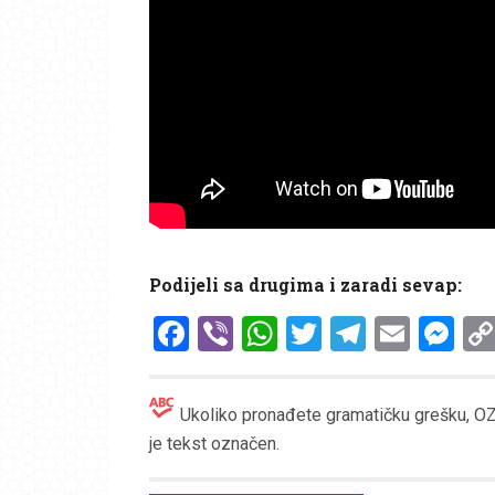
Podijeli sa drugima i zaradi sevap:
Facebook
Viber
WhatsApp
Twitter
Telegr
Emai
Me
Ukoliko pronađete gramatičku grešku, OZN
je tekst označen.