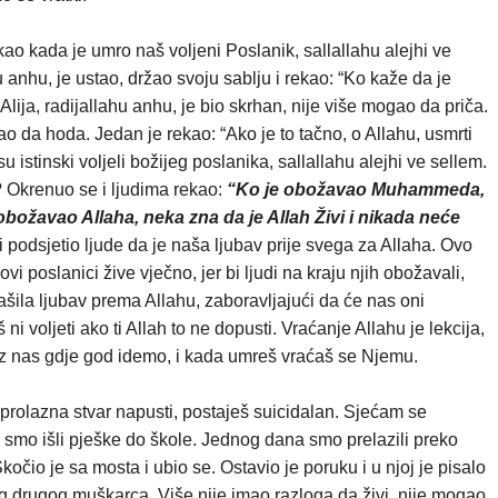
ekao kada je umro naš voljeni Poslanik, sallallahu alejhi ve
 anhu, je ustao, držao svoju sablju i rekao: “Ko kaže da je
ija, radijallahu anhu, je bio skrhan, nije više mogao da priča.
o da hoda. Jedan je rekao: “Ako je to tačno, o Allahu, usmrti
u istinski voljeli božijeg poslanika, sallallahu alejhi ve sellem.
? Okrenuo se i ljudima rekao:
“Ko je obožavao Muhammeda,
ožavao Allaha, neka zna da je Allah Živi i nikada neće
i podsjetio ljude da je naša ljubav prije svega za Allaha. Ovo
vi poslanici žive vječno, jer bi ljudi na kraju njih obožavali,
šila ljubav prema Allahu, zaboravljajući da će nas oni
 ni voljeti ako ti Allah to ne dopusti. Vraćanje Allahu je lekcija,
e uz nas gdje god idemo, i kada umreš vraćaš se Njemu.
a prolazna stvar napusti, postaješ suicidalan. Sjećam se
 smo išli pješke do škole. Jednog dana smo prelazili preko
Skočio je sa mosta i ubio se. Ostavio je poruku i u njoj je pisalo
g drugog muškarca. Više nije imao razloga da živi, nije mogao