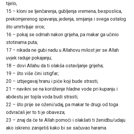
tijelo,
15 – kloni se ljenčarenja, gubljenja vremena, besposlica,
prekomjerenog spavanja, jedenja, smijanja i svega ostalog
što umrtvljuje srce;
16 – pokaj se odmah nakon grijeha, pa makar ga učinio
stotinama puta;
17 – nikada ne gubi nadu u Allahovu milost jer se Allah
uvjek raduje pokajanju;
18 – dovi Allahu da ti olakša ostavljanje grijeha;
19 – što više čini istigfar;
20 – izbjegavaj hranu i piće koji bude strasti;
21 – navikni se na korištenje hladne vode pri kupanju i
abdestu jer topla voda budi strasti;
22 – što prije se oženi/udaj, pa makar te drugi od toga
odvraćali jer to ti je obaveza;
23 – znaj da će te Allah pomoći i olakšati ti ženidbu/udaju
ako iskreno zanijetiš kako bi se sačuvao harama.