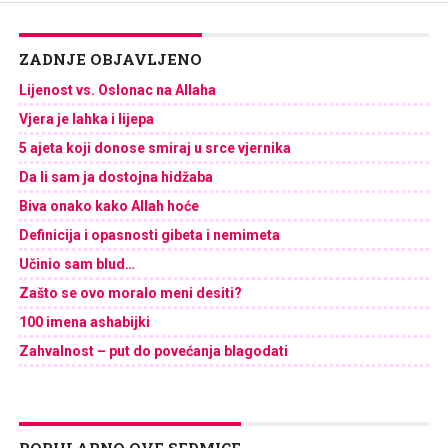
ZADNJE OBJAVLJENO
Lijenost vs. Oslonac na Allaha
Vjera je lahka i lijepa
5 ajeta koji donose smiraj u srce vjernika
Da li sam ja dostojna hidžaba
Biva onako kako Allah hoće
Definicija i opasnosti gibeta i nemimeta
Učinio sam blud…
Zašto se ovo moralo meni desiti?
100 imena ashabijki
Zahvalnost – put do povećanja blagodati
POPULARNO OVE SEDMICE