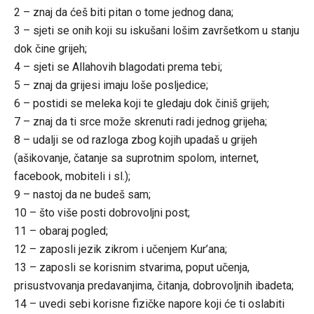
2 – znaj da ćeš biti pitan o tome jednog dana;
3 – sjeti se onih koji su iskušani lošim završetkom u stanju
dok čine grijeh;
4 – sjeti se Allahovih blagodati prema tebi;
5 – znaj da grijesi imaju loše posljedice;
6 – postidi se meleka koji te gledaju dok činiš grijeh;
7 – znaj da ti srce može skrenuti radi jednog grijeha;
8 – udalji se od razloga zbog kojih upadaš u grijeh
(ašikovanje, čatanje sa suprotnim spolom, internet,
facebook, mobiteli i sl.);
9 – nastoj da ne budeš sam;
10 – što više posti dobrovoljni post;
11 – obaraj pogled;
12 – zaposli jezik zikrom i učenjem Kur’ana;
13 – zaposli se korisnim stvarima, poput učenja,
prisustvovanja predavanjima, čitanja, dobrovoljnih ibadeta;
14 – uvedi sebi korisne fizičke napore koji će ti oslabiti