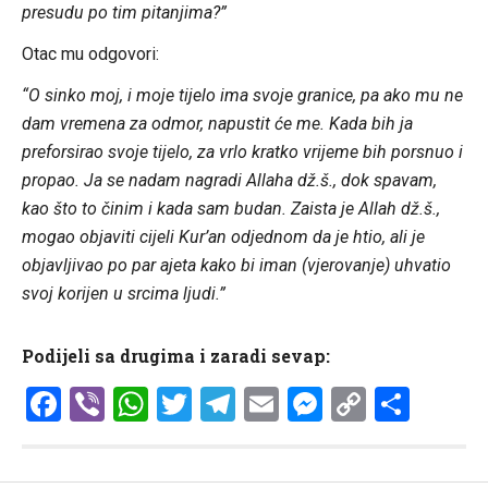
presudu po tim pitanjima?”
Otac mu odgovori:
“O sinko moj, i moje tijelo ima svoje granice, pa ako mu ne
dam vremena za odmor, napustit će me. Kada bih ja
preforsirao svoje tijelo, za vrlo kratko vrijeme bih porsnuo i
propao. Ja se nadam nagradi Allaha dž.š., dok spavam,
kao što to činim i kada sam budan. Zaista je Allah dž.š.,
mogao objaviti cijeli Kur’an odjednom da je htio, ali je
objavljivao po par ajeta kako bi iman (vjerovanje) uhvatio
svoj korijen u srcima ljudi.”
Podijeli sa drugima i zaradi sevap:
Facebook
Viber
WhatsApp
Twitter
Telegram
Email
Messenge
Copy
Shar
Link