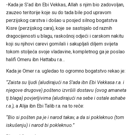
-Kada je S’ad ibn Ebi Vekkas, Allah s njim bio zadovoljan,
zauzeo teritorije koje su do tada bile pod upravom
perzijskog carstva i došao u posjed silnog bogatstva
Kisre (perzijskog cara), koje se sastojalo od raznih
dragocijenosti u blagu, raskošnoj odjeći i carskom nakitu
koji su njihovi carevi gomilali i sakupljali diljem svijeta
tokom stoljeća svoje vladavine, kompletnog ga je poslao
halifi Omeru ibn Hattabu r.a…
Kada je Omer r.a. ugledao to ogromno bogatstvo rekao je:
“Zaista su ljudi (aludirajući na S’ada ibn Ebi Vekkasa r.a. i
njegove drugove) pošteno izvršili dostavu (ovog amaneta
tj.blaga) povjerljivima (aludirajući na sebe i ostale ashabe
r.a.),
a Alija ibn Ebi Talib r.a. na to reče:
“Bio si pošten pa je i narod takav, a da si pokleknuo (tom
iskušenju) i narod bi pokleknuo.”