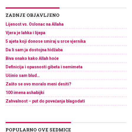
ZADNJE OBJAVLJENO
Lijenost vs. Oslonac na Allaha
Vjera je lahka i lijepa
5 ajeta koji donose smiraj u srce vjernika
Da li sam ja dostojna hidžaba
Biva onako kako Allah hoće
Definicija i opasnosti gibeta i nemimeta
Učinio sam blud…
Zašto se ovo moralo meni desiti?
100 imena ashabijki
Zahvalnost – put do povećanja blagodati
POPULARNO OVE SEDMICE