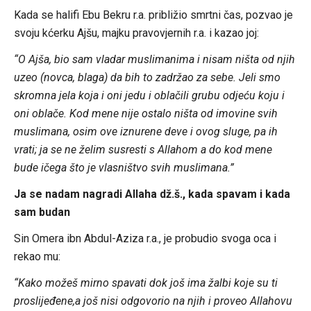
Kada se halifi Ebu Bekru r.a. približio smrtni čas, pozvao je
svoju kćerku Ajšu, majku pravovjernih r.a. i kazao joj:
“O Ajša, bio sam vladar muslimanima i nisam ništa od njih
uzeo (novca, blaga) da bih to zadržao za sebe. Jeli smo
skromna jela koja i oni jedu i oblačili grubu odjeću koju i
oni oblače. Kod mene nije ostalo ništa od imovine svih
muslimana, osim ove iznurene deve i ovog sluge, pa ih
vrati; ja se ne želim susresti s Allahom a do kod mene
bude ičega što je vlasništvo svih muslimana.”
Ja se nadam nagradi Allaha dž.š., kada spavam i kada
sam budan
Sin Omera ibn Abdul-Aziza r.a., je probudio svoga oca i
rekao mu:
“Kako možeš mirno spavati dok još ima žalbi koje su ti
proslijeđene,a još nisi odgovorio na njih i proveo Allahovu