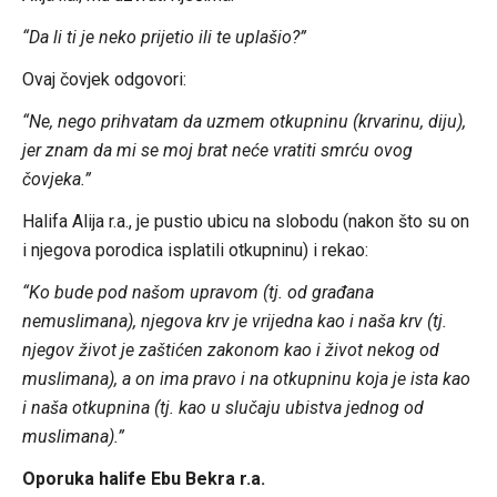
“Da li ti je neko prijetio ili te uplašio?”
Ovaj čovjek odgovori:
“Ne, nego prihvatam da uzmem otkupninu (krvarinu, diju),
jer znam da mi se moj brat neće vratiti smrću ovog
čovjeka.”
Halifa Alija r.a., je pustio ubicu na slobodu (nakon što su on
i njegova porodica isplatili otkupninu) i rekao:
“Ko bude pod našom upravom (tj. od građana
nemuslimana), njegova krv je vrijedna kao i naša krv (tj.
njegov život je zaštićen zakonom kao i život nekog od
muslimana), a on ima pravo i na otkupninu koja je ista kao
i naša otkupnina (tj. kao u slučaju ubistva jednog od
muslimana).”
Oporuka halife Ebu Bekra r.a.