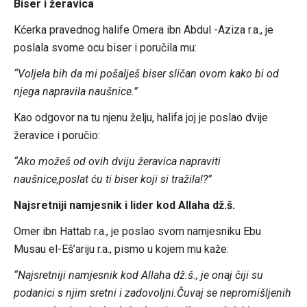
Biser i žeravica
Kćerka pravednog halife Omera ibn Abdul -Aziza r.a., je
poslala svome ocu biser i poručila mu:
“Voljela bih da mi pošalješ biser sličan ovom kako bi od
njega napravila naušnice.”
Kao odgovor na tu njenu želju, halifa joj je poslao dvije
žeravice i poručio:
“Ako možeš od ovih dviju žeravica napraviti
naušnice,poslat ću ti biser koji si tražila!?”
Najsretniji namjesnik i lider kod Allaha dž.š.
Omer ibn Hattab r.a., je poslao svom namjesniku Ebu
Musau el-Eš’ariju r.a., pismo u kojem mu kaže:
“Najsretniji namjesnik kod Allaha dž.š., je onaj čiji su
podanici s njim sretni i zadovoljni.Čuvaj se nepromišljenih