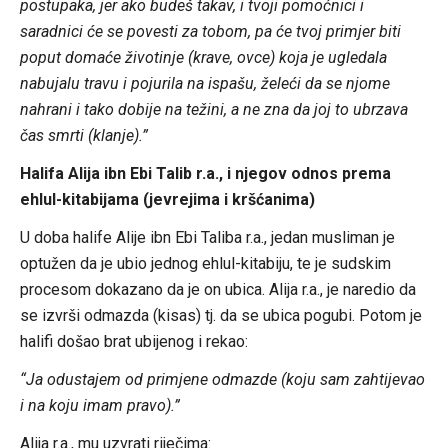
postupaka, jer ako budeš takav, i tvoji pomoćnici i
saradnici će se povesti za tobom, pa će tvoj primjer biti
poput domaće životinje (krave, ovce) koja je ugledala
nabujalu travu i pojurila na ispašu, želeći da se njome
nahrani i tako dobije na težini, a ne zna da joj to ubrzava
čas smrti (klanje).”
Halifa Alija ibn Ebi Talib r.a., i njegov odnos prema
ehlul-kitabijama (jevrejima i kršćanima)
U doba halife Alije ibn Ebi Taliba r.a., jedan musliman je
optužen da je ubio jednog ehlul-kitabiju, te je sudskim
procesom dokazano da je on ubica. Alija r.a., je naredio da
se izvrši odmazda (kisas) tj. da se ubica pogubi. Potom je
halifi došao brat ubijenog i rekao:
“Ja odustajem od primjene odmazde (koju sam zahtijevao
i na koju imam pravo).”
Alija r.a., mu uzvrati riječima: