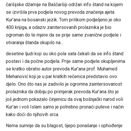
čaršijske džamije na Baščaršiji održan info štand na kojem
se izvršila prva podjela novog prevoda značenja ajeta
Kur’ana na bosanski jezik. Tom prilikom podjeljeno je oko
400 knjiga, a odaziv zanitersovanih prolaznika je bio
ogroman do te mjere da se prije same zvanične podjele i
otvaranja štanda okupilo na…
desetine ljudi koji su oko pola sata čekali da se info štand
postavi i da počne podjela. Prije same podjele okupljenima
se kratko obratio autor prevoda Kur’ana prof. Muhamed
Mehanović koji je u par kratkih rečenica predstavio ovo
djelo. Ono što nas je zadivilo je ogromna zaintersovanost
prolaznika da dobiju po primjerak prevoda Kur’ana što je
još jednom pokazalo činjenicu da ovaj bošnjački narod voli
Kur’an i voli Islam samo je potrebno pronaći puteve i način
kako doći do njihovih srca.
Nema sumnje da su blagost, lijepo ponašanje i ophođenje