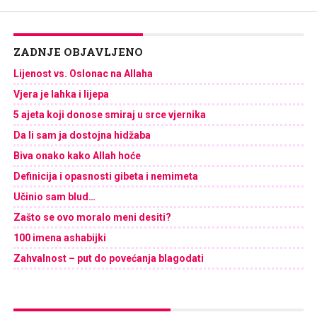
ZADNJE OBJAVLJENO
Lijenost vs. Oslonac na Allaha
Vjera je lahka i lijepa
5 ajeta koji donose smiraj u srce vjernika
Da li sam ja dostojna hidžaba
Biva onako kako Allah hoće
Definicija i opasnosti gibeta i nemimeta
Učinio sam blud…
Zašto se ovo moralo meni desiti?
100 imena ashabijki
Zahvalnost – put do povećanja blagodati