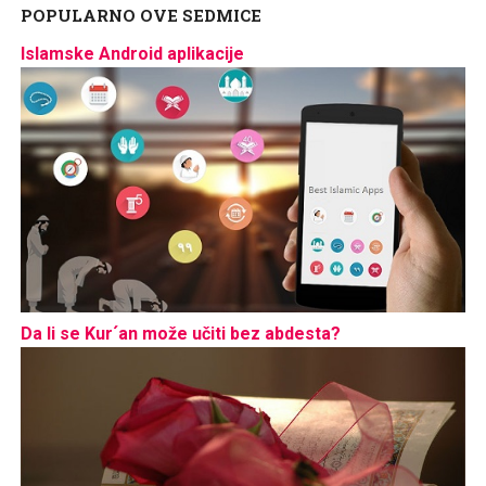
POPULARNO OVE SEDMICE
Islamske Android aplikacije
Da li se Kur´an može učiti bez abdesta?