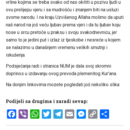
vrline kojima se treba svako od nas okititi u pozivu ljudi u
ovu prelijepu vjeru i sa mudrošću i znanjem biti na usluzi
svome narodu. I na kraju Uzvišenog Allaha molimo da uputi
naš narod na još veću ljubav prema vjeri i da tu ljubav koju
nose u srcu pretoče u praksu i svoju svakodnevnicu, jer
samo to je jedini put i izlaz iz tjeskobe i nesreće u kojem
se nalazimo u današnjem vremenu velikih smutnji i
iskušenja.
Podsjećanja radi i stranica NUM je dala svoj skromni
doprinos u izdavanju ovog prevoda plemenitog Kur’ana.
Na donjim linkovima mozete pogledati još nekoliko slika:
Podijeli sa drugima i zaradi sevap:
Facebook
Viber
WhatsApp
Twitter
Telegram
Email
Messenge
Copy
Shar
Link