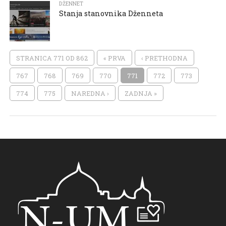
DŽENNET
Stanja stanovnika Dženneta
STRANICA 771 OD 862
« PRVA
‹ PRETHODNA
767
768
769
770
771
772
773
774
775
NAREDNA ›
ZADNJA »