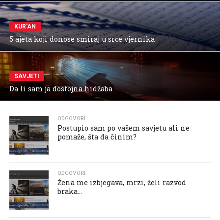
KUR'AN
5 ajeta koji donose smiraj u srce vjernika
SAVJETI
Da li sam ja dostojna hidžaba
ODGOVORI
Postupio sam po vašem savjetu ali ne
pomaže, šta da činim?
ODGOVORI
Žena me izbjegava, mrzi, želi razvod
braka…