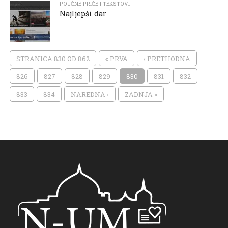
POUČNE PRIČE I TEKSTOVI
Najljepši dar
STRANICA 830 OD 862
« PRVA
‹ PRETHODNA
826
827
828
829
830
831
832
833
834
NAREDNA ›
ZADNJA »