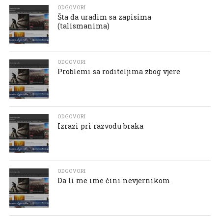
ODGOVORI
Šta da uradim sa zapisima
(talismanima)
ODGOVORI
Problemi sa roditeljima zbog vjere
ODGOVORI
Izrazi pri razvodu braka
ODGOVORI
Da li me ime čini nevjernikom