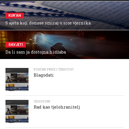
KUR'AN
5 ajeta koji donose smiraj u srce vjernika
SAVJETI
Da li sam ja dostojna hidžaba
POUČNE PRIČE I TEKSTOVI
Blagodati
ODGOVORI
Rad kao tjelohranitelj