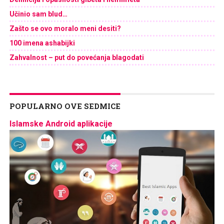
Učinio sam blud…
Zašto se ovo moralo meni desiti?
100 imena ashabijki
Zahvalnost – put do povećanja blagodati
POPULARNO OVE SEDMICE
Islamske Android aplikacije