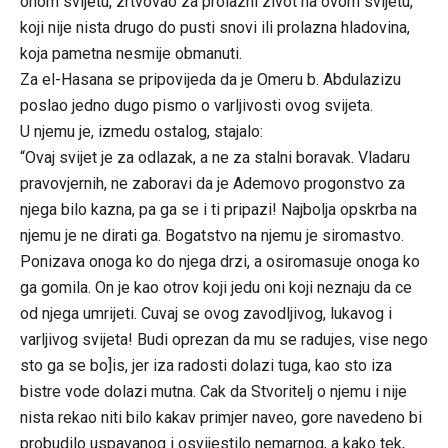
onom svijetu, zrtvovao za prolazni zivot na ovom svijetu,
koji nije nista drugo do pusti snovi ili prolazna hladovina,
koja pametna nesmije obmanuti.
Za el-Hasana se pripovijeda da je Omeru b. Abdulazizu
poslao jedno dugo pismo o varljivosti ovog svijeta.
U njemu je, izmedu ostalog, stajalo:
“Ovaj svijet je za odlazak, a ne za stalni boravak. Vladaru
pravovjernih, ne zaboravi da je Ademovo progonstvo za
njega bilo kazna, pa ga se i ti pripazi! Najbolja opskrba na
njemu je ne dirati ga. Bogatstvo na njemu je siromastvo.
Ponizava onoga ko do njega drzi, a osiromasuje onoga ko
ga gomila. On je kao otrov koji jedu oni koji neznaju da ce
od njega umrijeti. Cuvaj se ovog zavodljivog, lukavog i
varljivog svijeta! Budi oprezan da mu se radujes, vise nego
sto ga se bo]is, jer iza radosti dolazi tuga, kao sto iza
bistre vode dolazi mutna. Cak da Stvoritelj o njemu i nije
nista rekao niti bilo kakav primjer naveo, gore navedeno bi
probudilo uspavanog i osvijestilo nemarnog, a kako tek,