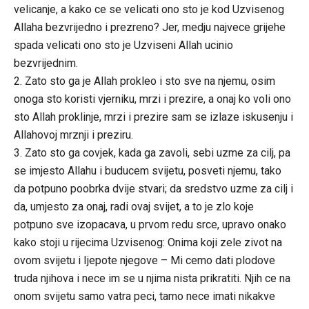
velicanje, a kako ce se velicati ono sto je kod Uzvisenog
Allaha bezvrijedno i prezreno? Jer, medju najvece grijehe
spada velicati ono sto je Uzviseni Allah ucinio
bezvrijednim.
2. Zato sto ga je Allah prokleo i sto sve na njemu, osim
onoga sto koristi vjerniku, mrzi i prezire, a onaj ko voli ono
sto Allah proklinje, mrzi i prezire sam se izlaze iskusenju i
Allahovoj mrznji i preziru.
3. Zato sto ga covjek, kada ga zavoli, sebi uzme za cilj, pa
se imjesto Allahu i buducem svijetu, posveti njemu, tako
da potpuno poobrka dvije stvari; da sredstvo uzme za cilj i
da, umjesto za onaj, radi ovaj svijet, a to je zlo koje
potpuno sve izopacava, u prvom redu srce, upravo onako
kako stoji u rijecima Uzvisenog: Onima koji zele zivot na
ovom svijetu i Ijepote njegove – Mi cemo dati plodove
truda njihova i nece im se u njima nista prikratiti. Njih ce na
onom svijetu samo vatra peci, tamo nece imati nikakve