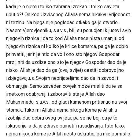
kada je o njemu toliko zabrana izrekao i toliko savjeta
uputio?! On kod Uzvisenog Allaha nema nikakvu vrijednost
ni tezinu. Na njega nije pogledao otkako ga je stvorio.
Nasem Vjerovjesniku, s.a.v.s., bili su ponudjeni kljucevi svih
njegovih riznica i da to kod Allaha nece nista umanjiti od
Njegovih riznica ni koliko je krilce komarca, pa ga je odbio
prihvatiti, jer nije htio da voli ono sto njegov Gospodar
mrzi, niti da uzdize ono sto je njegov Gospodar dao da je
nisko. Allah je dao da ga (ovaj svijet) cestiti dobrovoljno
izbjegavaju, a Svojim neprijateljima dao da ih zavodi i
obmanjuje. Samo zaveden covjek moze misliti da ie sa
imetkom odabraniji i zaboraviti sta je Allah dao
Muhammedu, s.a.v.s., od gladi kamenom pritisnuo na svoj
stomak. Tako mi Allaha, nema nikoga kome je Allah u
izobilju dao dobra ovog svijeta, pa se ne boji da je to
iskusenje, a da je zdrave pameti i rasudjivanja. Isto tako,
nema nikoga kome je Allah nesto uskratio, pa nije pomislio