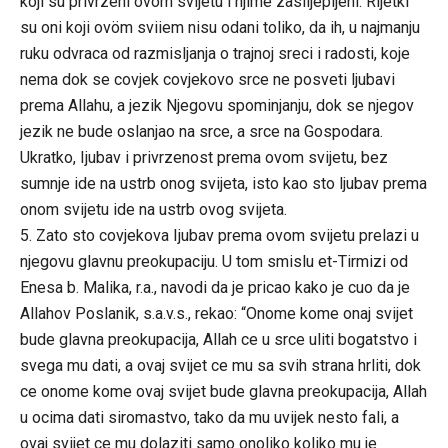
koji su privrzeni ovom svijetu i njime zaslijepljeni. Rijetki
su oni koji ovöm sviiem nisu odani toliko, da ih, u najmanju
ruku odvraca od razmisljanja o trajnoj sreci i radosti, koje
nema dok se covjek covjekovo srce ne posveti ljubavi
prema Allahu, a jezik Njegovu spominjanju, dok se njegov
jezik ne bude oslanjao na srce, a srce na Gospodara.
Ukratko, Ijubav i privrzenost prema ovom svijetu, bez
sumnje ide na ustrb onog svijeta, isto kao sto ljubav prema
onom svijetu ide na ustrb ovog svijeta.
5. Zato sto covjekova Ijubav prema ovom svijetu prelazi u
njegovu glavnu preokupaciju. U tom smislu et-Tirmizi od
Enesa b. Malika, r.a., navodi da je pricao kako je cuo da je
Allahov Poslanik, s.a.v.s., rekao: “Onome kome onaj svijet
bude glavna preokupacija, Allah ce u srce uliti bogatstvo i
svega mu dati, a ovaj svijet ce mu sa svih strana hrliti, dok
ce onome kome ovaj svijet bude glavna preokupacija, Allah
u ocima dati siromastvo, tako da mu uvijek nesto fali, a
ovaj svijet ce mu dolaziti samo onoliko koliko mu je