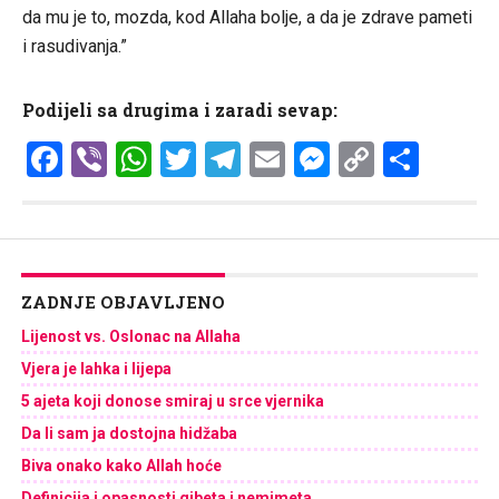
da mu je to, mozda, kod Allaha bolje, a da je zdrave pameti
i rasudivanja.”
Podijeli sa drugima i zaradi sevap:
Facebook
Viber
WhatsApp
Twitter
Telegram
Email
Messenge
Copy
Shar
Link
ZADNJE OBJAVLJENO
Lijenost vs. Oslonac na Allaha
Vjera je lahka i lijepa
5 ajeta koji donose smiraj u srce vjernika
Da li sam ja dostojna hidžaba
Biva onako kako Allah hoće
Definicija i opasnosti gibeta i nemimeta