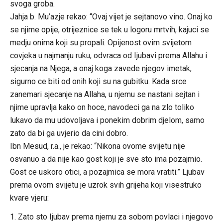
svoga groba.
Jahja b. Mu’azje rekao: “Ovaj vijet je sejtanovo vino. Onaj ko
se njime opije, otrijeznice se tek u logoru mrtvih, kajuci se
medju onima koji su propali. Opijenost ovim svijetom
covjeka u najmanju ruku, odvraca od Ijubavi prema Allahu i
sjecanja na Njega, a onaj koga zavede njegov imetak,
sigurno ce biti od onih koji su na gubitku. Kada srce
zanemari sjecanje na Allaha, u njemu se nastani sejtan i
njime upravlja kako on hoce, navodeci ga na zlo toliko
lukavo da mu udovoljava i ponekim dobrim djelom, samo
zato da bi ga uvjerio da cini dobro.
Ibn Mesud, r.a., je rekao: “Nikona ovome svijetu nije
osvanuo a da nije kao gost koji je sve sto ima pozajmio.
Gost ce uskoro otici, a pozajmica se mora vratiti.” Ljubav
prema ovom svijetu je uzrok svih grijeha koji visestruko
kvare vjeru:
1. Zato sto Ijubav prema njemu za sobom povlaci i njegovo