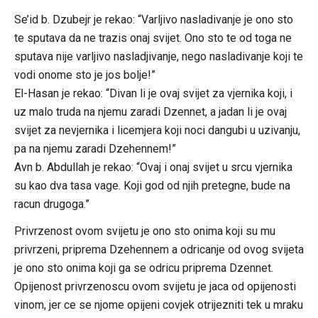
Se’id b. Dzubejr je rekao: “Varljivo nasladivanje je ono sto
te sputava da ne trazis onaj svijet. Ono sto te od toga ne
sputava nije varljivo nasladjivanje, nego nasladivanje koji te
vodi onome sto je jos bolje!”
El-Hasan je rekao: “Divan li je ovaj svijet za vjernika koji, i
uz malo truda na njemu zaradi Dzennet, a jadan li je ovaj
svijet za nevjernika i licemjera koji noci dangubi u uzivanju,
pa na njemu zaradi Dzehennem!”
Avn b. Abdullah je rekao: “Ovaj i onaj svijet u srcu vjernika
su kao dva tasa vage. Koji god od njih pretegne, bude na
racun drugoga.”
Privrzenost ovom svijetu je ono sto onima koji su mu
privrzeni, priprema Dzehennem a odricanje od ovog svijeta
je ono sto onima koji ga se odricu priprema Dzennet.
Opijenost privrzenoscu ovom svijetu je jaca od opijenosti
vinom, jer ce se njome opijeni covjek otrijezniti tek u mraku