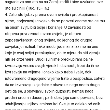
nagrade za ono sto su na Zemlji radili i bice uzaludno sve
sto su cinili. (Hud, 15.-16.)
4. Zato sto Ijubav prema ovom svijetu i preokupiranost
njime, .sprjecavaju covjeka da se posveti onome sto ce mu
na onom svijtu biti bolje i korisnije. U zavisnosti od
stepena privrzenosti ovom svijetu, je stepen
zapostavljenosti onog svijeta, od jednog do drugog
covjeka, je razlicit. Tako medu ljudima nailazimo na one
koje je ovaj svijet preokupirao, do te mjere da niti vjeruju,
niti se drze vjere. Drugi su njime preokupirani, pa ne
izvrsavaju vecinu svojih vjerskih duznosti, treci da ih ne
izvrsavaju na vrijeme i onako kako treba i valja, dok
istovremeno dragocjeno vrijeme trate u besposlice, cetvrti
da ne izvrsavaju zajednicke obaveze, nego nesto drugo,
peti da se, u obavljanju svojih duznosti, nemaju kada
predari srcem i dusom, pa ih obavljaju samo povrsno, bez
udubljivanja u njihov smisao itd. Sve je to daleko od onih