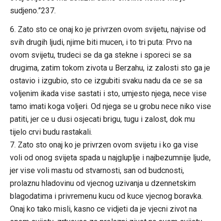
sudjeno.”237.
6. Zato sto ce onaj ko je privrzen ovom svijetu, najvise od
svih drugih ljudi, njime biti mucen, i to tri puta: Prvo na
ovom svijetu, trudeci se da ga stekne i sporeci se sa
drugima, zatim tokom zivota u Berzahu, iz zalosti sto ga je
ostavio i izgubio, sto ce izgubiti svaku nadu da ce se sa
voljenim ikada vise sastati i sto, umjesto njega, nece vise
tamo imati koga voljeri. Od njega se u grobu nece niko vise
patiti, jer ce u dusi osjecati brigu, tugu i zalost, dok mu
tijelo crvi budu rastakali.
7. Zato sto onaj ko je privrzen ovom svijetu i ko ga vise
voli od onog svijeta spada u najgluplje i najbezumnije ljude,
jer vise voli mastu od stvarnosti, san od budcnosti,
prolaznu hladovinu od vjecnog uzivanja u dzennetskim
blagodatima i privremenu kucu od kuce vjecnog boravka.
Onaj ko tako misli, kasno ce vidjeti da je vjecni zivot na