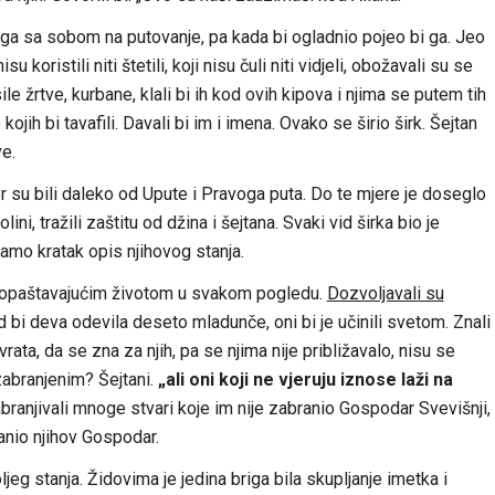
 ga sa sobom na putovanje, pa kada bi ogladnio pojeo bi ga. Jeo
 koristili niti štetili, koji nisu čuli niti vidjeli, obožavali su se
e žrtve, kurbane, klali bi ih kod ovih kipova i njima se putem tih
 kojih bi tavafili. Davali bi im i imena. Ovako se širio širk. Šejtan
ve.
r su bili daleko od Upute i Pravoga puta. Do te mjere je doseglo
lini, tražili zaštitu od džina i šejtana. Svaki vid širka bio je
samo kratak opis njihovog stanja.
 upropaštavajućim životom u svakom pogledu.
Dozvoljavali su
 bi deva odevila deseto mladunče, oni bi je učinili svetom. Znali
vrata, da se zna za njih, pa se njima nije približavalo, nisu se
 zabranjenim? Šejtani.
„ali oni koji ne vjeruju iznose laži na
branjivali mnoge stvari koje im nije zabranio Gospodar Svevišnji,
ranio njihov Gospodar.
oljeg stanja. Židovima je jedina briga bila skupljanje imetka i