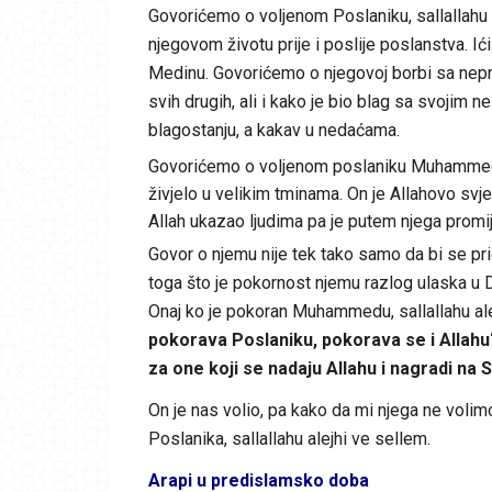
Govorićemo o voljenom Poslaniku, sallallahu 
njegovom životu prije i poslije poslanstva. I
Medinu. Govorićemo o njegovoj borbi sa neprija
svih drugih, ali i kako je bio blag sa svojim 
blagostanju, a kakav u nedaćama.
Govorićemo o voljenom poslaniku Muhammedu, 
živjelo u velikim tminama. On je Allahovo svje
Allah ukazao ljudima pa je putem njega promije
Govor o njemu nije tek tako samo da bi se prič
toga što je pokornost njemu razlog ulaska u
Onaj ko je pokoran Muhammedu, sallallahu ale
pokorava Poslaniku, pokorava se i Allahu
za one koji se nadaju Allahu i nagradi na
On je nas volio, pa kako da mi njega ne voli
Poslanika, sallallahu alejhi ve sellem.
Arapi u predislamsko doba