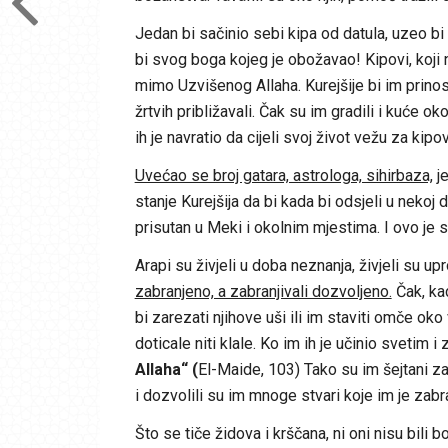
Jedan bi sačinio sebi kipa od datula, uzeo bi
bi svog boga kojeg je obožavao! Kipovi, koji nisu
mimo Uzvišenog Allaha. Kurejšije bi im prinosil
žrtvih približavali. Čak su im gradili i kuće oko
ih je navratio da cijeli svoj život vežu za kipo
Uvećao se broj gatara, astrologa, sihirbaza,
je
stanje Kurejšija da bi kada bi odsjeli u nekoj do
prisutan u Meki i okolnim mjestima. I ovo je 
Arapi su živjeli u doba neznanja, živjeli su
zabranjeno, a zabranjivali dozvoljeno.
Čak, kad
bi zarezati njihove uši ili im staviti omče oko 
doticale niti klale. Ko im ih je učinio svetim i
Allaha“ (
El-Maide, 103) Tako su im šejtani za
i dozvolili su im mnoge stvari koje im je zab
Što se tiče židova i krščana, ni oni nisu bili b