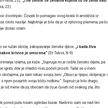
En-Nisa, 23);
„i ne ženite se ženama kojima su se ženili vaši
sa, 22).
bio životinjski. Čovjek bi pomagao svog brata ili amidžića iz
se činilo nasilje. Najbitnije je bilo da je iz njihovog plemena, pa bi
nije došao islam.
rio se ružan običaj: zakopavanje ženske djece.
„i kada živa
 kakve krivice je umorena“
(Et-Tekvir, 8-9)
primanja islama, pa kaže: „Supruga mi je rodila žensko dijete, pa
 igrati, dok je mladići nisu počeli prositi. Tada se u meni
bičajima, pa sam rekao svojoj ženi: „Obuci je lijepo, dotjeraj je i
 njom posjetiti svoju bližu rodbinu.“ Supruzi je bilo drago,
žila je od mene da joj obećam da ću je čuvati od svakog zla, što
k pored puta nisam ugledao bunar. Nadvirio sam se nad tim