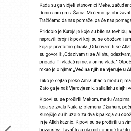
Kada su ga vidjeli stanovnici Meke, začuđeno s
donio sam ga iz Šama. Mi ćemo ga obožavati i 
Tražićemo da nas pomaže, pa će nas pomagati!“
Pridobio je Kurejšije koje su bile na tevhidu
napravili brojni kipovi koji su se obožavali 
koja je prvobitno glasila „Odazivam ti se All
su govorili: „Odazivam ti se Allahu, odaziva
pripada, Ti vladaš njime, a on ne vlada.“ Otpoč
rekao je o njima:
„Većina njih ne vjeruje u 
Tako je šejtan preko Amra ubacio među njima
Zato ga je naš Vjerovjesnik, sallallahu alejh
Kipovi su se proširili Mekom, među Arapima i 
koja se zvala Naila iz plemena Džurhum, poči
Kurejšije su ih uzele za dva kipa koja su obo
ih je Allah kaznio. Kipovi su se proširili u svi
božanstva. Tavafili su oko njih, pomoć tražili 