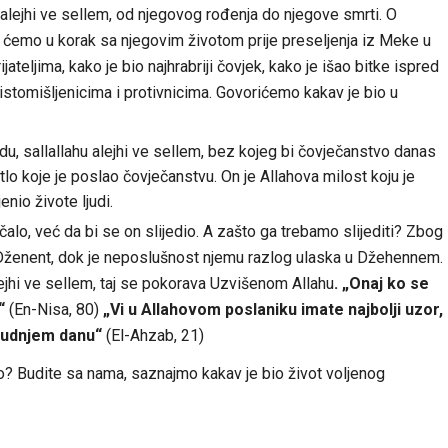
alejhi ve sellem, od njegovog rođenja do njegove smrti. O
ći ćemo u korak sa njegovim životom prije preseljenja iz Meke u
teljima, kako je bio najhrabriji čovjek, kako je išao bitke ispred
neistomišljenicima i protivnicima. Govorićemo kakav je bio u
sallallahu alejhi ve sellem, bez kojeg bi čovječanstvo danas
tlo koje je poslao čovječanstvu. On je Allahova milost koju je
nio živote ljudi.
alo, već da bi se on slijedio. A zašto ga trebamo slijediti? Zbog
 Dženent, dok je neposlušnost njemu razlog ulaska u Džehennem.
jhi ve sellem, taj se pokorava Uzvišenom Allahu
. „Onaj ko se
“
(En-Nisa, 80)
„Vi u Allahovom poslaniku imate najbolji uzor,
 Sudnjem danu“
(El-Ahzab, 21)
mo? Budite sa nama, saznajmo kakav je bio život voljenog