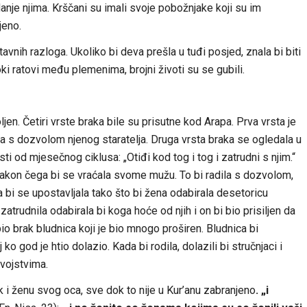
anje njima. Krščani su imali svoje pobožnjake koji su im
jeno.
vnih razloga. Ukoliko bi deva prešla u tuđi posjed, znala bi biti
ki ratovi među plemenima, brojni životi su se gubili.
. Četiri vrste braka bile su prisutne kod Arapa. Prva vrsta je
la s dozvolom njenog staratelja. Druga vrsta braka se ogledala u
i od mjesečnog ciklusa: „Otiđi kod tog i tog i zatrudni s njim.“
 nakon čega bi se vraćala svome mužu. To bi radila s dozvolom,
bi se upostavljala tako što bi žena odabirala desetoricu
atrudnila odabirala bi koga hoće od njih i on bi bio prisiljen da
bio brak bludnica koji je bio mnogo proširen. Bludnica bi
ko god je htio dolazio. Kada bi rodila, dolazili bi stručnjaci i
vojstvima.
k i ženu svog oca, sve dok to nije u Kur’anu zabranjeno
. „i