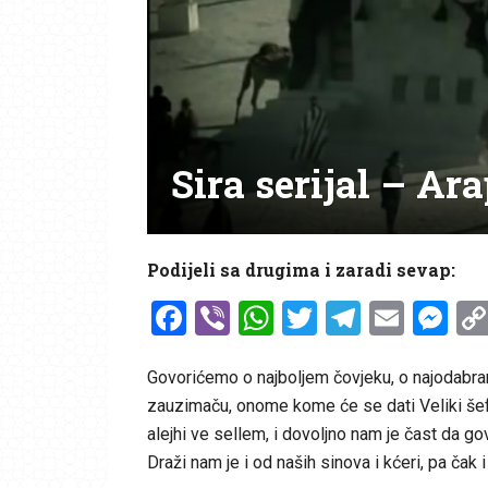
Sira serijal – Ar
Podijeli sa drugima i zaradi sevap:
Facebook
Viber
WhatsApp
Twitter
Telegr
Emai
Me
Govorićemo o najboljem čovjeku, o najodab
zauzimaču, onome kome će se dati Veliki še
alejhi ve sellem, i dovoljno nam je čast da g
Draži nam je i od naših sinova i kćeri, pa čak 