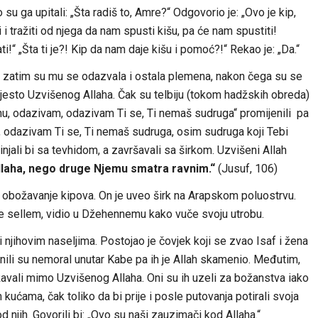
u ga upitali: „Šta radiš to, Amre?“ Odgovorio je: „Ovo je kip,
tražiti od njega da nam spusti kišu, pa će nam spustiti!
 „Šta ti je?! Kip da nam daje kišu i pomoć?!“ Rekao je: „Da.“
, a zatim su mu se odazvala i ostala plemena, nakon čega su se
umjesto Uzvišenog Allaha. Čak su telbiju (tokom hadžskih obreda)
ahu, odazivam, odazivam Ti se, Ti nemaš sudruga“ promijenili pa
m, odazivam Ti se, Ti nemaš sudruga, osim sudruga koji Tebi
injali bi sa tevhidom, a završavali sa širkom. Uzvišeni Allah
Allaha, nego druge Njemu smatra ravnim.“
(Jusuf, 106)
 obožavanje kipova. On je uveo širk na Arapskom poluostrvu.
i ve sellem, vidio u Džehennemu kako vuče svoju utrobu.
njihovim naseljima. Postojao je čovjek koji se zvao Isaf i žena
nili su nemoral unutar Kabe pa ih je Allah skamenio. Međutim,
žavali mimo Uzvišenog Allaha. Oni su ih uzeli za božanstva iako
m kućama, čak toliko da bi prije i posle putovanja potirali svoja
od njih. Govorili bi: „Ovo su naši zauzimači kod Allaha.“