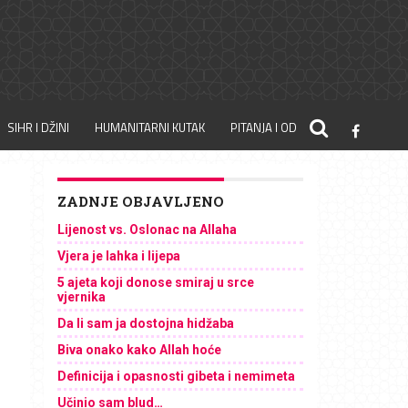
SIHR I DŽINI
HUMANITARNI KUTAK
PITANJA I ODGOVORI
ZADNJE OBJAVLJENO
Lijenost vs. Oslonac na Allaha
Vjera je lahka i lijepa
5 ajeta koji donose smiraj u srce
vjernika
Da li sam ja dostojna hidžaba
Biva onako kako Allah hoće
Definicija i opasnosti gibeta i nemimeta
Učinio sam blud…