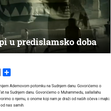
api u predislamsko doba
am
l
ssenger
Copy
Share
Link
ranijem Ademovom potomku na Sudnjem danu. Govorićemo o
fat na Sudnjem danu. Govorićemo o Muhammedu, sallallahu
ovorimo o njemu, o onome koji nam je draži od naših očeva i majki.
i od nas samih.