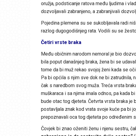
oružja, podsticanje ratova među ljudima i vlad
dozvoljavali zabranjeno, a zabranjivali dozvol
Pojedina plemena su se sukobljavala radi ništa
razlog dugogodišnjeg rata. Vodili su se žesto
Četiri vrste braka
Među običnim narodom nemoral je bio dozvoljen
bila poput današnjeg braka, žena bi se udava
tome da bi muž rekao svojoj ženi kada se očist
Pa bi općila s njim sve dok ne bi zatrudnila,
čak s naredbom svog muža. Treća vrsta braka 
muškaraca i sa njima imala odnos, pa kada bi z
bude otac tog djeteta. Četvrta vrsta braka je 
postavljala znak kod vrata svoje kuće pa bi joj 
prepoznavali oca tog djeteta po određenim s
Čovjek bi znao oženiti ženu i njenu sestru, ča