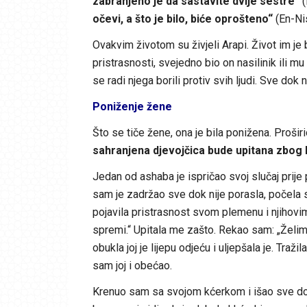
zabranjeno je da sastavite dvije sestre“
(
očevi, a što je bilo, biće oprošteno“
(En-Ni
Ovakvim životom su živjeli Arapi. Život im je 
pristrasnosti, svejedno bio on nasilinik ili mu 
se radi njega borili protiv svih ljudi. Sve dok 
Poniženje žene
Što se tiče žene, ona je bila ponižena. Proši
sahranjena djevojčica bude upitana zbog
Jedan od ashaba je ispričao svoj slučaj prije 
sam je zadržao sve dok nije porasla, počela se
pojavila pristrasnost svom plemenu i njihovim o
spremi.“ Upitala me zašto. Rekao sam: „Želim s
obukla joj je lijepu odjeću i uljepšala je. Tra
sam joj i obećao.
Krenuo sam sa svojom kćerkom i išao sve do