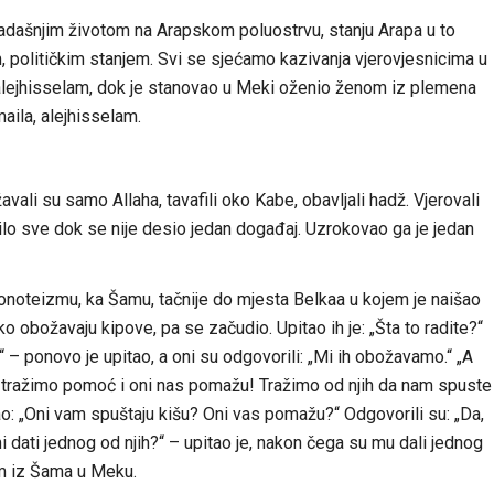
dašnjim životom na Arapskom poluostrvu, stanju Arapa u to
, političkim stanjem. Svi se sjećamo kazivanja vjerovjesnicima u
 alejhisselam, dok je stanovao u Meki oženio ženom iz plemena
aila, alejhisselam.
vali su samo Allaha, tavafili oko Kabe, obavljali hadž. Vjerovali
bilo sve dok se nije desio jedan događaj. Uzrokovao ga je jedan
 monoteizmu, ka Šamu, tačnije do mjesta Belkaa u kojem je naišao
ko obožavaju kipove, pa se začudio. Upitao ih je: „Šta to radite?“
?“ – ponovo je upitao, a oni su odgovorili: „Mi ih obožavamo.“ „A
h tražimo pomoć i oni nas pomažu! Tražimo od njih da nam spuste
ao: „Oni vam spuštaju kišu? Oni vas pomažu?“ Odgovorili su: „Da,
i dati jednog od njih?“ – upitao je, nakon čega su mu dali jednog
om iz Šama u Meku.