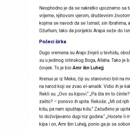
Neophodno je da se nakratko upoznamo sa ta
vrijeme, njihovom vjerom, društevnim životom
kojima se navodi da se Ismail, sin Ibrahima,
Džurhum, tako da porijeklo Arapa seže do Ism
Počeci širka
Dugo vremena su Arapi živjeli u tevhidu, oboža
su u jedinog istinskog Boga, Allaha. Tako je 
čovjek. To je bio
Amr ibn Luhejj
.
Krenuo je iz Meke, čiji su stanovnici bili na
na narod koji se zvao el-amalik. Vidio ih je ka
Rekli su: „Ovo su kipovi.“ „Pa šta im to činite
zašto? – ponovo ih upita. Rekoše: „Mi od nji
kišu, pa nam spuštaju kišu.“ Začuđeno je upit
to doživljavamo dugi niz godina.“ „Hoćete li m
kipa i on, Amr ibn Luhejj, ponio ga je sa sob