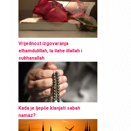
Vrijednost izgovaranja
elhamdulillah, la ilahe illallah i
subhanallah
Kada je ljepše klanjati sabah
namaz?