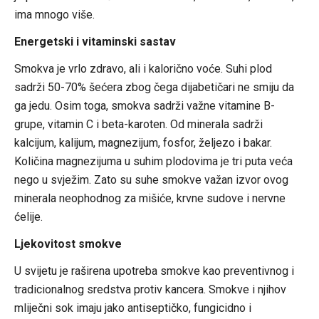
ima mnogo više.
Energetski i vitaminski sastav
Smokva je vrlo zdravo, ali i kalorično voće. Suhi plod
sadrži 50-70% šećera zbog čega dijabetičari ne smiju da
ga jedu. Osim toga, smokva sadrži važne vitamine B-
grupe, vitamin C i beta-karoten. Od minerala sadrži
kalcijum, kalijum, magnezijum, fosfor, željezo i bakar.
Količina magnezijuma u suhim plodovima je tri puta veća
nego u svježim. Zato su suhe smokve važan izvor ovog
minerala neophodnog za mišiće, krvne sudove i nervne
ćelije.
Ljekovitost smokve
U svijetu je raširena upotreba smokve kao preventivnog i
tradicionalnog sredstva protiv kancera. Smokve i njihov
mliječni sok imaju jako antiseptičko, fungicidno i