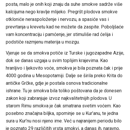
posta, malo je onih koji znaju da suhe smokve sadrže više
kalcijuma nego kravlje mlijeko. Pregršt plodova smokve
otkloniće neraspoloženje i nervozu, a spasiće vas i
prevrtanja u krevetu kad ne možete da zaspite. Poboljšaće
vam koncentraciju i pamćenje, jer stimuliše rad ćelija i
podstiče razmjenu materija u mozgu.
Vjeruje se da smokva potiče iz Turske i jugozapadne Azije,
dok se danas uzgaja u svim toplijim krajevima. Kao
hranljivo i ljekovito voće, smokva je bila poznata čak i prije
4000 godina u Mesopotamiji. Dalje se širila preko Krita do
antičke Grčke, gdje je postala osnova tradicionalne
ishrane. Tu je smokva bila toliko poštovana da je donesen
zakon koji zabranjuje izvoz najkvalitetnijih plodova. U
starom Rimu smokva je čak smatrana svetim voćem. Kao
posebno značajna biljka, spominje se u Kur’anu, te jedna
sura u Kur’nu nosi njeno ime. Već u najranijem periodu bilo
je poznato 29 različitih vrsta smokvi, a danas ih, naravno,