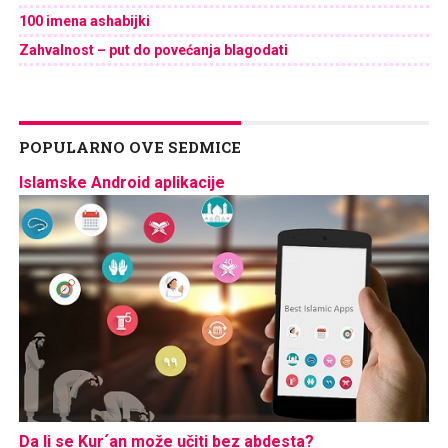
100 imena ashabijki
Zahvalnost – put do povećanja blagodati
POPULARNO OVE SEDMICE
Islamske Android aplikacije
Da li se Kur´an može učiti bez abdesta?