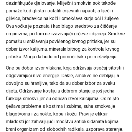
dezinfikujuće djelovanje. Mliječni smokvin sok takođe
pomaže kod glista i ostalih crijevnih napasti, a liječi i
gljivice, bradavice na koži i omekšava kurje oči i žuljeve.
Ova voćka je poznata i kao blago sredstvo za čišćenje
organizma, pri tom ne izazivajući grčeve i dijareju. Smokve
pomažu u snižavanju povišenog krvnog pritiska, jer su
dobar izvor kalijuma, minerala bitnog za kontrolu krvnog
pritiska. Mogu da budu od pomoći čak i pri mršavljenju.
One su dobar izvor vlakana, koja održavaju osećaj sitosti i
odgovarajući nivo energije. Dakle, smokve ne debljaju, a
dovoljno su hranljive, tako da su dobar izbor za svaku
dijetu. Održavanje kostiju u dobrom stanju je još jedna
funkcija smokvi, jer su odličan izvor kalcijuma. Osim što
rješava probleme s kostima i zubima, suha smokva je
blagotvorna i za nokte, kosu i kožu. Pravi je eliksir
mladosti jer zahvaljujući mnoštvu antioksidanata kojima
brani organizam od slobodnih radikala, usporava starenje.