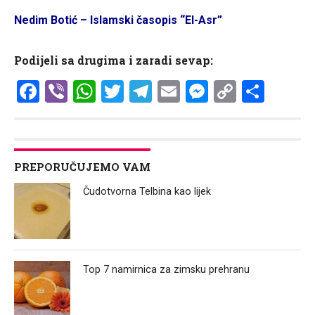
Nedim Botić – Islamski časopis “El-Asr”
Podijeli sa drugima i zaradi sevap:
Facebook
Viber
WhatsApp
Twitter
Telegram
Email
Messenge
Copy
Shar
Link
PREPORUČUJEMO VAM
Čudotvorna Telbina kao lijek
Top 7 namirnica za zimsku prehranu