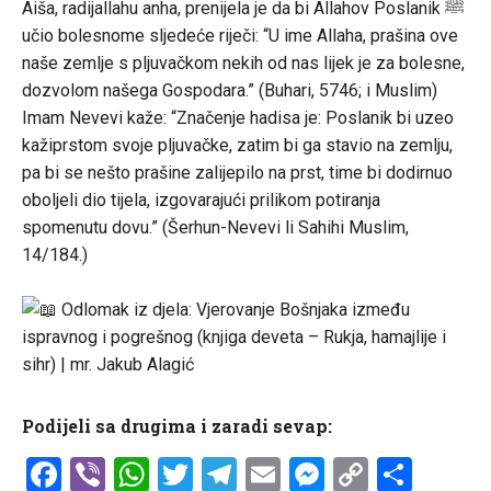
Aiša, radijallahu anha, prenijela je da bi Allahov Poslanik ﷺ
učio bolesnome sljedeće riječi: “U ime Allaha, prašina ove
naše zemlje s pljuvačkom nekih od nas lijek je za bolesne,
dozvolom našega Gospodara.” (Buhari, 5746; i Muslim)
Imam Nevevi kaže: “Značenje hadisa je: Poslanik bi uzeo
kažiprstom svoje pljuvačke, zatim bi ga stavio na zemlju,
pa bi se nešto prašine zalijepilo na prst, time bi dodirnuo
oboljeli dio tijela, izgovarajući prilikom potiranja
spomenutu dovu.” (Šerhun-Nevevi li Sahihi Muslim,
14/184.)
Odlomak iz djela: Vjerovanje Bošnjaka između
ispravnog i pogrešnog (knjiga deveta – Rukja, hamajlije i
sihr) | mr. Jakub Alagić
Podijeli sa drugima i zaradi sevap:
Facebook
Viber
WhatsApp
Twitter
Telegram
Email
Messenge
Copy
Shar