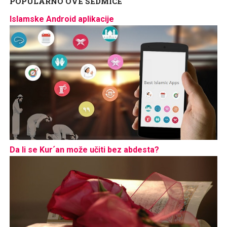
POPULARNO OVE SEDMICE
Islamske Android aplikacije
Da li se Kur´an može učiti bez abdesta?