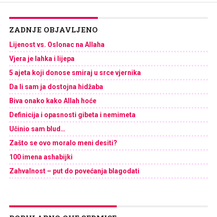
ZADNJE OBJAVLJENO
Lijenost vs. Oslonac na Allaha
Vjera je lahka i lijepa
5 ajeta koji donose smiraj u srce vjernika
Da li sam ja dostojna hidžaba
Biva onako kako Allah hoće
Definicija i opasnosti gibeta i nemimeta
Učinio sam blud…
Zašto se ovo moralo meni desiti?
100 imena ashabijki
Zahvalnost – put do povećanja blagodati