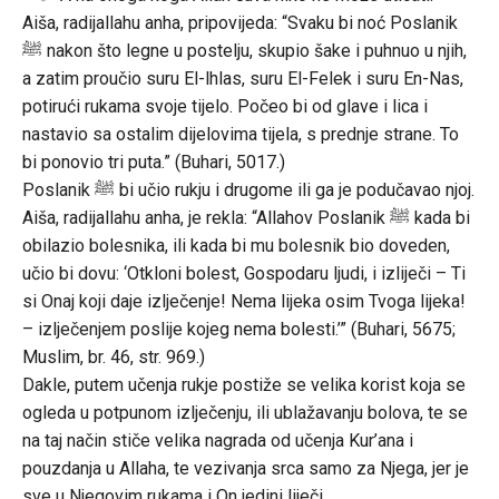
Aiša, radijallahu anha, pripovijeda: “Svaku bi noć Poslanik
ﷺ nakon što legne u postelju, skupio šake i puhnuo u njih,
a zatim proučio suru El-lhlas, suru El-Felek i suru En-Nas,
potirući rukama svoje tijelo. Počeo bi od glave i lica i
nastavio sa ostalim dijelovima tijela, s prednje strane. To
bi ponovio tri puta.” (Buhari, 5017.)
Poslanik ﷺ bi učio rukju i drugome ili ga je podučavao njoj.
Aiša, radijallahu anha, je rekla: “Allahov Poslanik ﷺ kada bi
obilazio bolesnika, ili kada bi mu bolesnik bio doveden,
učio bi dovu: ‘Otkloni bolest, Gospodaru ljudi, i izliječi – Ti
si Onaj koji daje izlječenje! Nema lijeka osim Tvoga lijeka!
– izlječenjem poslije kojeg nema bolesti.’” (Buhari, 5675;
Muslim, br. 46, str. 969.)
Dakle, putem učenja rukje postiže se velika korist koja se
ogleda u potpunom izlječenju, ili ublažavanju bolova, te se
na taj način stiče velika nagrada od učenja Kur’ana i
pouzdanja u Allaha, te vezivanja srca samo za Njega, jer je
sve u Njegovim rukama i On jedini liječi.