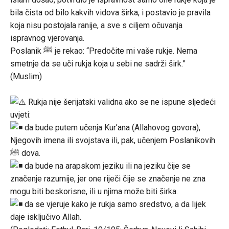
bila čista od bilo kakvih vidova širka, i postavio je pravila
koja nisu postojala ranije, a sve s ciljem očuvanja
ispravnog vjerovanja.
Poslanik ﷺ je rekao: “Predočite mi vaše rukje. Nema
smetnje da se uči rukja koja u sebi ne sadrži širk.”
(Muslim)
Rukja nije šerijatski validna ako se ne ispune sljedeći
uvjeti:
da bude putem učenja Kur’ana (Allahovog govora),
Njegovih imena ili svojstava ili, pak, učenjem Poslanikovih
ﷺ dova.
da bude na arapskom jeziku ili na jeziku čije se
značenje razumije, jer one riječi čije se značenje ne zna
mogu biti beskorisne, ili u njima može biti širka.
da se vjeruje kako je rukja samo sredstvo, a da lijek
daje isključivo Allah.