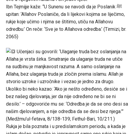
Ibn Tejmijje kaže: “U Sunenu se navodi da je Poslanik ﷺ
upitan: ‘Allahov Poslaniče, da li lijekovi kojima se liječimo,
rukje koje učimo i njima se štitimo, utiču na Allahovu
odredbu.’ On reče: ‘Sve je to Allahova odredba.’ (Tirmizi, br.
2065)
Učenjaci su govorili: ‘Ulaganje truda bez oslanjanja na
Allaha je vrsta širka. Smatranje da ulaganje truda ne utiče
na sudbinu je manjkavost razuma. A samo oslanjanje na
Allaha, bez ulaganja truda je zločin prema islamu. Allah je
stvorio uzroke i uzročnike i vezao je jedno za drugo.
Ukoliko bi neko kazao: ‘Ako je nešto određeno, desiće se i
bez našeg djelovanja, jer da nije određeno ne bi se ni
desilo.’ – odgovoriće mu se: ‘Odredba je da se ono desi sa
našim djelovanjem, a nije odredba da se desi bez njega.’”
(Medžmu’ul-fetava, 8/138-139; Fethul-Bari, 10/211.)
Rukja je bila poznata i u predislamskom periodu, a kada je
islam došao, potvrdio je ispravnost samo one rukje koja je