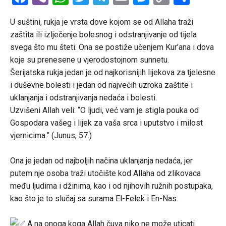
Link
U suštini, rukja je vrsta dove kojom se od Allaha traži
zaštita ili izlječenje bolesnog i odstranjivanje od tijela
svega što mu šteti. Ona se postiže učenjem Kur’ana i dova
koje su prenesene u vjerodostojnom sunnetu.
Šerijatska rukja jedan je od najkorisnijih lijekova za tjelesne
i duševne bolesti i jedan od najvećih uzroka zaštite i
uklanjanja i odstranjivanja nedaća i bolesti.
Uzvišeni Allah veli: “O ljudi, već vam je stigla pouka od
Gospodara vašeg i lijek za vaša srca i uputstvo i milost
vjernicima.” (Junus, 57.)
Ona je jedan od najboljih načina uklanjanja nedaća, jer
putem nje osoba traži utočište kod Allaha od zlikovaca
među ljudima i džinima, kao i od njihovih ružnih postupaka,
kao što je to slučaj sa surama El-Felek i En-Nas.
A na onoga koga Allah čuva niko ne može uticati.