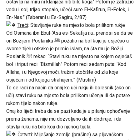
ostavlja na miru ni klanjača niti bilo koga.’ Potom je zatražio
vodu i sol, trljao stopalo, učeći sure El-Kafirun, El-Felek, i
En-Nas.” (Taberani u Es-Sagiru, 2/87)
Treći
: Stavljanje ruke na mjesto bola prilikom rukje
Od Osmana ibn Ebul-‘Asa es-Sekafija r.a., prenosi se da se
on Božijem Poslaniku ﷺ požalio na bol koju je osjećao u
svome tijelu otkako je primio islam, na šta mu je Božiji
Poslanik ﷺ rekao: “Stavi ruku na mjesto na kojem osjećaš
bol i triput reci: ‘Bismillah.’ Potom reci sedam puta: ‘Kod
Allaha, i u Njegovoj moći, tražim utočište od zla koje
osjećam i od kojega strahujem.’” (Muslim)
To se radi na način da onaj ko uči rukju ili bolesnik (ako on
uči) stavi ruku na mjesto bola prilikom učenja ili da potare
rukom tijelo nakon rukje.
Onaj ko liječi treba da se pazi kada je u pitanju ophođenje
prema ženama, nije mu dozvoljeno da ih dodiruje, i da
stavlja ruku na bilo koji dio njenog tijela.
Četvrti: Miješanje zemlje (prašine) sa pljuvačkom