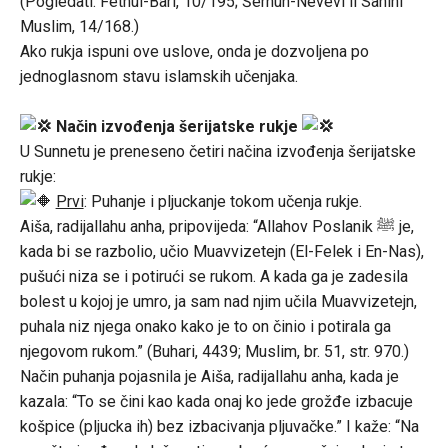
(Pogledati: Fethul-Bari, 10/195; Šerhun-Nevevi li Sahihi
Muslim, 14/168.)
Ako rukja ispuni ove uslove, onda je dozvoljena po
jednoglasnom stavu islamskih učenjaka.
Način izvođenja šerijatske rukje
U Sunnetu je preneseno četiri načina izvođenja šerijatske
rukje:
Prvi
: Puhanje i pljuckanje tokom učenja rukje.
Aiša, radijallahu anha, pripovijeda: “Allahov Poslanik ﷺ je,
kada bi se razbolio, učio Muavvizetejn (El-Felek i En-Nas),
pušući niza se i potirući se rukom. A kada ga je zadesila
bolest u kojoj je umro, ja sam nad njim učila Muavvizetejn,
puhala niz njega onako kako je to on činio i potirala ga
njegovom rukom.” (Buhari, 4439; Muslim, br. 51, str. 970.)
Način puhanja pojasnila je Aiša, radijallahu anha, kada je
kazala: “To se čini kao kada onaj ko jede grožđe izbacuje
košpice (pljucka ih) bez izbacivanja pljuvačke.” I kaže: “Na