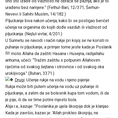
ono što izađe od vlažnosti ne obraća se pažnja, ako je to
urađeno bez namjere.” (Fethul-Bari, 12/371; Šerhun-
Nevevi li Sahihi Muslim, 14/182.)
Pljuckanje biva nakon učenja, kako bi se postigao berićet
učenja na organima do kojih dođe vazduh ili vlažnost od
pljuckanja. (Nejlul-evtar, 4/201.)
U Sunnetu se navodi i način rukje pri kojoj se ne koristi ni
puhanje ni pljuckanje, a primjer tome jeste kada je Poslanik
ﷺ molio Allaha da zaštiti Hasana i Husejna, radijallahu
anhuma, učeći: “Tražim zaštitu s potpunim Allahovim
riječima od svakog šejtana i otrovnice i od svakog oka
urokljivoga.” (Buhari, 3371.)
Drugi
: Učenje rukje na vodu i njeno pijenje
Rukja može biti putem učenja na vodu uz puhanje ili
pljuckanje, a zatim da se bolesnik kupa tom vodom, ili da
je pije, ili da se time potire mjesto bola.
Alija r.a., kazuje: “Poslanika je ujela škorpija dok je klanjao.
Kada je završio, kazao je: ‘Allah prokleo škorpiju, ne