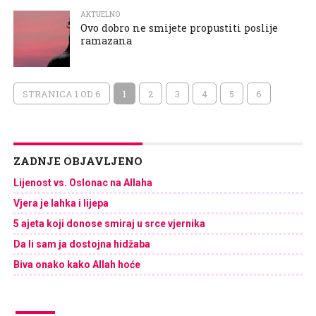
AKTUELNO
Ovo dobro ne smijete propustiti poslije
ramazana
STRANICA 1 OD 6
1
2
3
4
5
6
ZADNJE OBJAVLJENO
Lijenost vs. Oslonac na Allaha
Vjera je lahka i lijepa
5 ajeta koji donose smiraj u srce vjernika
Da li sam ja dostojna hidžaba
Biva onako kako Allah hoće