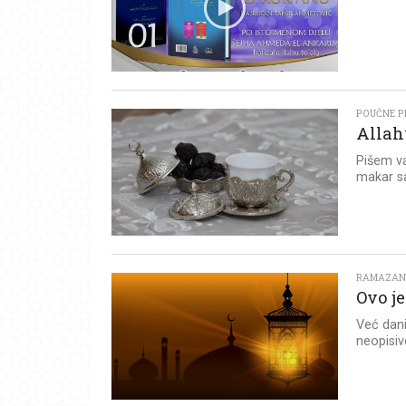
POUČNE PR
Allah
Pišem v
makar sa
RAMAZA
Ovo je
Već dani
neopisiv