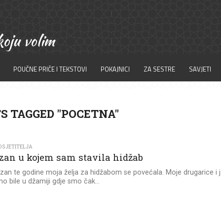
POUČNE PRIČE I TEKSTOVI
POKAJNICI
ZA SESTRE
SAVJETI
S TAGGED "POCETNA"
OSJETITELJA
an u kojem sam stavila hidžab
an te godine moja želja za hidžabom se povećala. Moje drugarice i 
o bile u džamiji gdje smo čak...