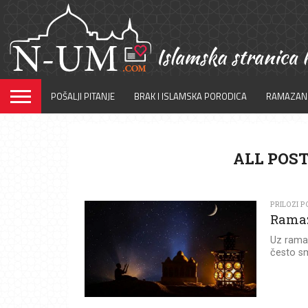
POŠALJI PITANJE
BRAK I ISLAMSKA PORODICA
RAMAZAN
ALL POST
PRILOZI P
Ramaz
Uz ramaz
često sm