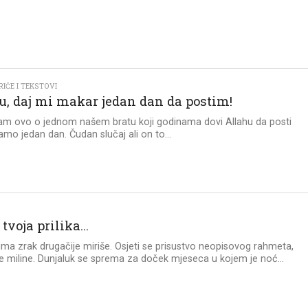
IČE I TEKSTOVI
u, daj mi makar jedan dan da postim!
am ovo o jednom našem bratu koji godinama dovi Allahu da posti
mo jedan dan. Čudan slučaj ali on to...
N
 tvoja prilika…
ma zrak drugačije miriše. Osjeti se prisustvo neopisovog rahmeta,
e miline. Dunjaluk se sprema za doček mjeseca u kojem je noć...