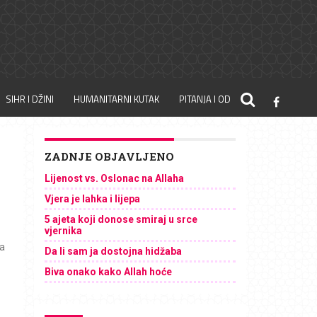
SIHR I DŽINI
HUMANITARNI KUTAK
PITANJA I ODGOVORI
ZADNJE OBJAVLJENO
Lijenost vs. Oslonac na Allaha
Vjera je lahka i lijepa
5 ajeta koji donose smiraj u srce
vjernika
ja
Da li sam ja dostojna hidžaba
Biva onako kako Allah hoće