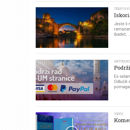
TEKSTOVI
Iskor
Jeste li
ramazans
ibadet, ..
AKTUELN
Podrž
Es-selam
Odlučili
pomaganj
VIDEO
Komen