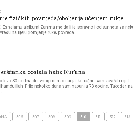
I
nje fizičkih povrijeda/oboljenja učenjem rukje
 Es selamu alejkum! Zanima me da li je ispravno i od sunneta za nek
vredu na tijelu (lomljenje ruke, povreda...
 kršćanka postala hafiz Kur’ana
otovo 30 godina dnevnog memorisanja, konačno sam završila cijeli
elhamdulillah. Prije nekoliko dana sam napunila 73 godine. Također, na
..
DNA
506
507
508
509
510
511
512
513