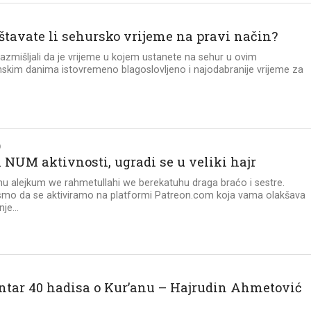
ištavate li sehursko vrijeme na pravi način?
 razmišljali da je vrijeme u kojem ustanete na sehur u ovim
kim danima istovremeno blagoslovljeno i najodabranije vrijeme za
.
O
i NUM aktivnosti, ugradi se u veliki hajr
u alejkum we rahmetullahi we berekatuhu draga braćo i sestre.
 smo da se aktiviramo na platformi Patreon.com koja vama olakšava
e...
tar 40 hadisa o Kur’anu – Hajrudin Ahmetović