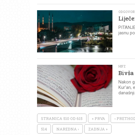
ODGOVOR
Liječe
PITANJE:
jasnu po
HIFZ
Bivša
Nakon g
Kur’an, 
današnji.
STRANICA 510 OD 615
« PRVA
‹ PRETHO
514
NAREDNA ›
ZADNJA »