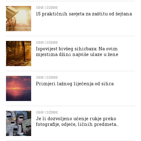
SIHR I DŽINNI
15 praktičnih savjeta za zaštitu od šejtana
SIHR I DŽINNI
Ispovijest bivšeg sihirbaza: Na ovim
mjestima džini najviše ulaze u žene
SIHR I DŽINNI
Primjeri lažnog liječenja od sihra
SIHR I DŽINNI
Je li dozvoljeno učenje rukje preko
fotografije, odjeće, ličnih predmeta…