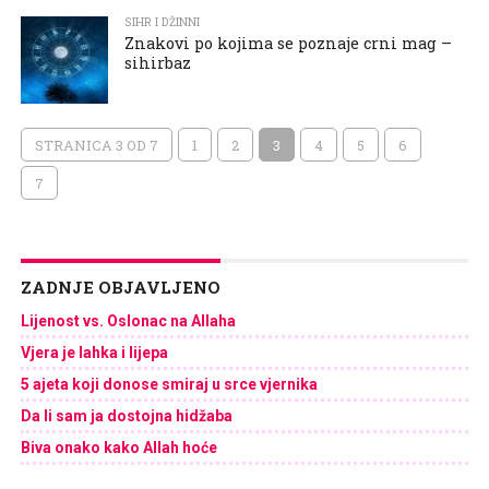
SIHR I DŽINNI
Znakovi po kojima se poznaje crni mag –
sihirbaz
STRANICA 3 OD 7
1
2
3
4
5
6
7
ZADNJE OBJAVLJENO
Lijenost vs. Oslonac na Allaha
Vjera je lahka i lijepa
5 ajeta koji donose smiraj u srce vjernika
Da li sam ja dostojna hidžaba
Biva onako kako Allah hoće