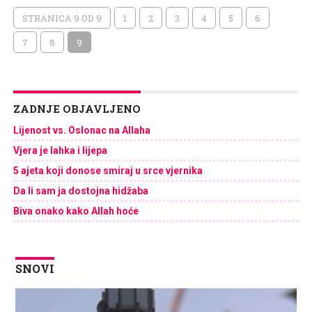
STRANICA 9 OD 9
1
2
3
4
5
6
7
8
9
ZADNJE OBJAVLJENO
Lijenost vs. Oslonac na Allaha
Vjera je lahka i lijepa
5 ajeta koji donose smiraj u srce vjernika
Da li sam ja dostojna hidžaba
Biva onako kako Allah hoće
SNOVI