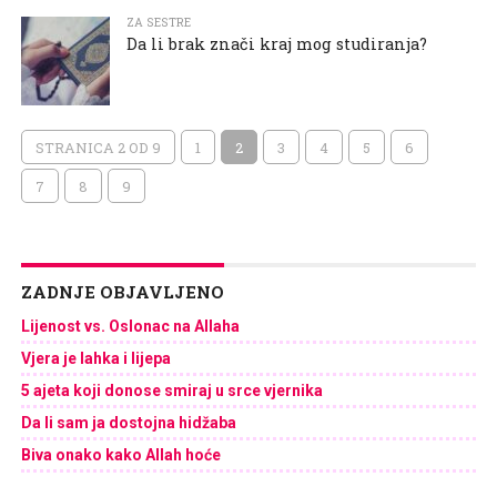
ZA SESTRE
Da li brak znači kraj mog studiranja?
STRANICA 2 OD 9
1
2
3
4
5
6
7
8
9
ZADNJE OBJAVLJENO
Lijenost vs. Oslonac na Allaha
Vjera je lahka i lijepa
5 ajeta koji donose smiraj u srce vjernika
Da li sam ja dostojna hidžaba
Biva onako kako Allah hoće