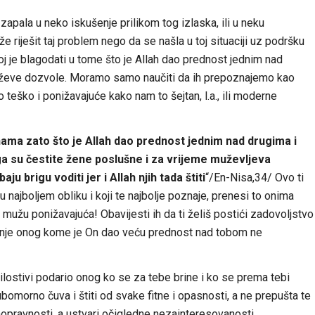
apala u neko iskušenje prilikom tog izlaska, ili u neku
e riješit taj problem nego da se našla u toj situaciji uz podršku
oj je blagodati u tome što je Allah dao prednost jednim nad
uževe dozvole. Moramo samo naučiti da ih prepoznajemo kao
 teško i ponižavajuće kako nam to šejtan, l.a., ili moderne
ama zato što je Allah dao prednost jednim nad drugima i
ga su čestite žene poslušne i za vrijeme muževljeva
 brigu voditi jer i Allah njih tada štiti
“/En-Nisa,34/ Ovo ti
u najboljem obliku i koji te najbolje poznaje, prenesi to onima
 mužu ponižavajuća! Obavijesti ih da ti želiš postići zadovoljstvo
nje onog kome je On dao veću prednost nad tobom ne
 Milostivi podario onog ko se za tebe brine i ko se prema tebi
ubomorno čuva i štiti od svake fitne i opasnosti, a ne prepušta te
ravnosti, a ustvari očigledne nezainteresovanosti.