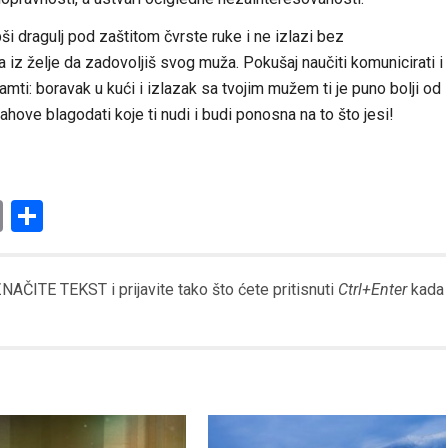
i dragulj pod zaštitom čvrste ruke i ne izlazi bez
 iz želje da zadovoljiš svog muža. Pokušaj naučiti komunicirati i
amti: boravak u kući i izlazak sa tvojim mužem ti je puno bolji od
Allahove blagodati koje ti nudi i budi ponosna na to što jesi!
am
l
ssenger
Copy
Share
Link
AČITE TEKST i prijavite tako što ćete pritisnuti
Ctrl+Enter
kada