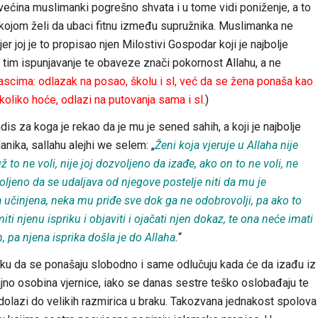
većina muslimanki pogrešno shvata i u tome vidi poniženje, a to
 kojom želi da ubaci fitnu između supružnika. Muslimanka ne
joj je to propisao njen Milostivi Gospodar koji je najbolje
 tim ispunjavanje te obaveze znači pokornost Allahu, a ne
ascima: odlazak na
posao
,
školu
i sl,
već
da
se
žena
ponaša
kao
koliko
hoće
,
odlazi
na putovanja
sama
i sl.
)
adis za koga je rekao da je mu je sened sahih, a koji je najbolje
nika, sallahu alejhi we selem: „
Ženi koja vjeruje u Allaha nije
to ne voli, nije joj dozvoljeno da izađe, ako on to ne voli, ne
oljeno da se udaljava od njegove postelje niti da mu je
 učinjena, neka mu priđe sve dok ga ne odobrovolji, pa ako to
miti njenu ispriku i objaviti i ojačati njen dokaz, te ona neće imati
, pa njena isprika došla je do Allaha
.
“
ku da se ponašaju slobodno i same odlučuju kada će da izađu iz
učajno osobina vjernice, iako se danas sestre teško oslobađaju te
olazi do velikih razmirica u braku. Takozvana jednakost spolova