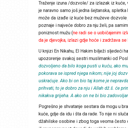
Traženje izuna /dozvole/ za izlazak iz kuće, 
je naravno samo još jedna šejtanska, spletka
može da izađe iz kuće bez muževe dozvole jer 
poznaje i najveće dobro za nju želi, pa samim
poniznost mužu (
ne radi
se
o
uobičajenim
izl
da je
djevojka
,
izlazi
gdje
hoće
i
zadržava
se
U knjizi En Nikahu, El Hakim bilježi sljedeći h
upozorenje svakoj sestri muslimanki od Posla
dozvoljeno da bilo koga pusti u kuću, ako muž 
pokorava se ispred njega nikom; nije joj dozv
uskraćuje. Ako bi on bio taj kome je nepravda
prihvati, to je dobro za nju i Allah dž.š. će pri
nikakva grijeha. A ako on ne bi bio zadovoljan
Pogrešno je shvatanje sestara da mogu u bra
kuće, gdje da idu i šta da rade. To nije ni sl
džahilske osobine i zbog toga veoma često d