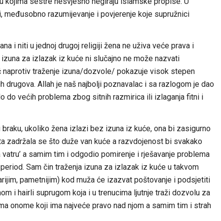
 u kojima sestre nesvjesno negiraju islamske propise. U
, međusobno razumijevanje i povjerenje koje supružnici
 i niti u jednoj drugoj religiji žena ne uživa veće prava i
 izuna za izlazak iz kuće ni slučajno ne može nazvati
eć naprotiv traženje izuna/dozvole/ pokazuje visok stepen
drugova. Allah je naš najbolji poznavalac i sa razlogom je dao
do većih problema zbog sitnih razmirica ili izlaganja fitni i
 braku, ukoliko žena izlazi bez izuna iz kuće, ona bi zasigurno
ata zadržala se što duže van kuće a razvdojenost bi svakako
e na vatru’ a samim tim i odgodio pomirenje i rješavanje problema
period. Sam čin traženja izuna za izlazak iz kuće u takvom
rijim, pametnijim) kod muža će izazvat poštovanje i podsjetiti
m i hairli suprugom koja i u trenucima ljutnje traži dozvolu za
ema onome koji ima najveće pravo nad njom a samim tim i strah