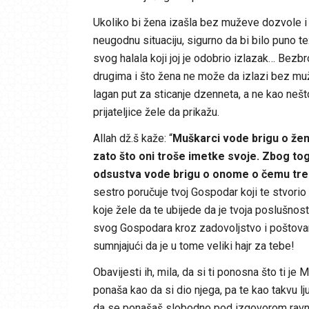
Ukoliko bi žena izašla bez muževe dozvole i z
neugodnu situaciju, sigurno da bi bilo puno tež
svog halala koji joj je odobrio izlazak… Bezbr
drugima i što žena ne može da izlazi bez m
lagan put za sticanje dzenneta, a ne kao nešto
prijateljice žele da prikažu.
Allah dž.š kaže: “
Muškarci vode brigu o žen
zato što oni troše imetke svoje. Zbog to
odsustva vode brigu o onome o čemu trebaju
sestro poručuje tvoj Gospodar koji te stvorio 
koje žele da te ubijede da je tvoja poslušnost
svog Gospodara kroz zadovoljstvo i poštova
sumnjajući da je u tome veliki hajr za tebe!
Obavijesti ih, mila, da si ti ponosna što ti je
ponaša kao da si dio njega, pa te kao takvu lj
da se ponašaš slobodno pod izgovorom ravnop