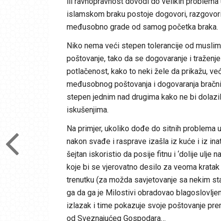
ili ravnopravnost dovodi do velikih problema
islamskom braku postoje dogovori, razgovori
međusobno grade od samog početka braka.
Niko nema veći stepen tolerancije od muslimana
poštovanje, tako da se dogovaranje i traženje
potlačenost, kako to neki žele da prikažu, v
međusobnog poštovanja i dogovaranja bračnih 
stepen jednim nad drugima kako ne bi dolazilo 
iskušenjima.
Na primjer, ukoliko dođe do sitnih problema u
nakon svađe i rasprave izašla iz kuće i iz in
šejtan iskoristio da posije fitnu i ‘dolije ulj
koje bi se vjerovatno desilo za veoma kratak 
trenutku (za možda savjetovanje sa nekim sta
ga da ga je Milostivi obradovao blagoslovljeno
izlazak i time pokazuje svoje poštovanje pr
od Sveznajućeg Gospodara…