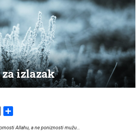
 za izlazak
am
l
ssenger
Copy
Share
Link
kornosti Allahu, a ne poniznosti mužu…