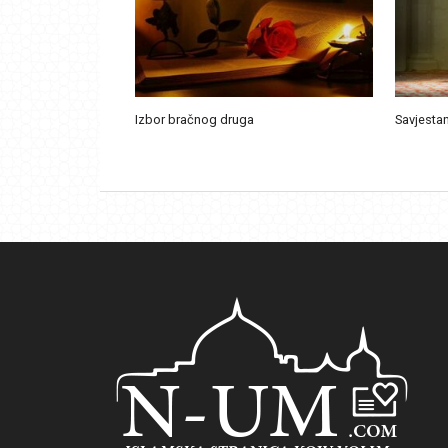
Izbor bračnog druga
Savjestan