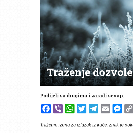
Traženje dozvole
Podijeli sa drugima i zaradi sevap:
Facebook
Viber
WhatsApp
Twitter
Telegr
Emai
Me
Traženje izuna za izlazak iz kuće, znak je po