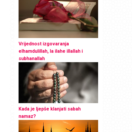
Vrijednost izgovaranja
elhamdulillah, la ilahe illallah i
subhanallah
Kada je ljepše klanjati sabah
namaz?