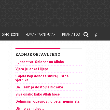
SIHR I DŽINI
HUMANITARNI KUTAK
PITANJA I ODGOVORI
ZADNJE OBJAVLJENO
Lijenost vs. Oslonac na Allaha
Vjera je lahka i lijepa
5 ajeta koji donose smiraj u srce
vjernika
Da li sam ja dostojna hidžaba
Biva onako kako Allah hoće
Definicija i opasnosti gibeta i nemimeta
Učinio sam blud…