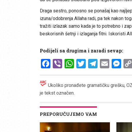
Draga sestro, ponosno se ponašaj kao najljepš
izuna/odobrenja Allaha radi, pa tek nakon toga
tražiti izlazak samo kada je to potrebno i zap
beskorisnih šetnji i izlaganja fitni. Iskoristi 
Podijeli sa drugima i zaradi sevap:
Facebook
Viber
WhatsApp
Twitter
Telegr
Emai
Me
Ukoliko pronađete gramatičku grešku, OZN
je tekst označen.
PREPORUČUJEMO VAM