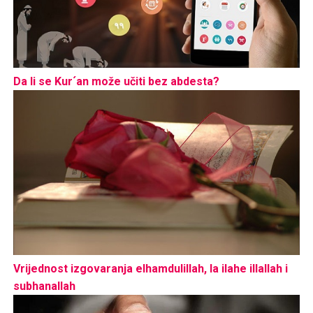
Da li se Kur´an može učiti bez abdesta?
Vrijednost izgovaranja elhamdulillah, la ilahe illallah i
subhanallah