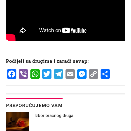
Podijeli sa drugima i zaradi sevap:
Facebook
Viber
WhatsApp
Twitter
Telegram
Email
Messenge
Copy
Shar
Link
PREPORUČUJEMO VAM
Izbor bračnog druga