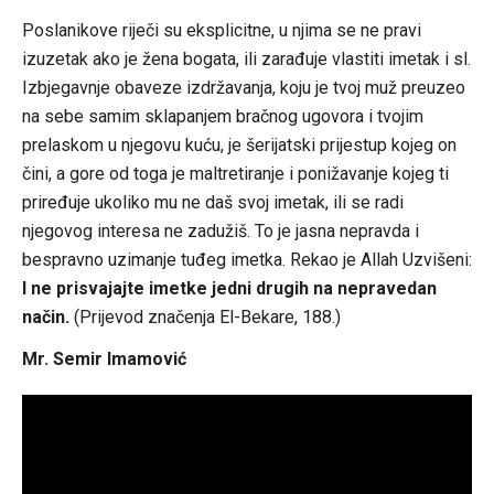
Poslanikove riječi su eksplicitne, u njima se ne pravi
izuzetak ako je žena bogata, ili zarađuje vlastiti imetak i sl.
Izbjegavnje obaveze izdržavanja, koju je tvoj muž preuzeo
na sebe samim sklapanjem bračnog ugovora i tvojim
prelaskom u njegovu kuću, je šerijatski prijestup kojeg on
čini, a gore od toga je maltretiranje i ponižavanje kojeg ti
priređuje ukoliko mu ne daš svoj imetak, ili se radi
njegovog interesa ne zadužiš. To je jasna nepravda i
bespravno uzimanje tuđeg imetka. Rekao je Allah Uzvišeni:
I ne prisvajajte imetke jedni drugih na nepravedan
način.
(Prijevod značenja El-Bekare, 188.)
Mr. Semir Imamović