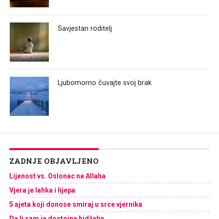
Savjestan roditelj
Ljubomorno čuvajte svoj brak
ZADNJE OBJAVLJENO
Lijenost vs. Oslonac na Allaha
Vjera je lahka i lijepa
5 ajeta koji donose smiraj u srce vjernika
Da li sam ja dostojna hidžaba