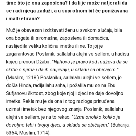
time što je ona zaposlena? I da li je može natjerati da
se radi njega zaduži, a u suprotnom bit će ponižavana
i maltretirana?
Muž je obavezan izdržavati ženu u svakom slučaju, bila
ona bogata ili siromašna, zaposlena ili domaćica,
naslijedila veliku količinu imetka ili ne. To joj je
zagarantovao Poslanik, sallalahu alejhi ve sellem, u hadisu
kojeg prenosi Džabir: ”
Njihovo je pravo kod muževa da se
skrbe o njima i da ih odijevaju, u skladu sa običajem.
”
(Muslim, 1218.) Poslaniku, sallalahu alejhi ve sellem, je
došla Hinda, radijallahu anha, i požalila mu se na Ebu
Sufjanovu škrtost, zbog koje njoj i djeci ne daje dovoljno
imetka. Rekla mu je da ona iz tog razloga prinuđena
uzimati imetak bez njegovog znanja. Poslanik, sallalahu
alejhi ve sellem, je na to rekao: ”
Uzmi onoliko koliko je
dovoljno tebi i tvojoj djeci, u skladu sa običajem
.” (Buharija,
5364; Muslim, 1714).