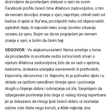
dozvoljeno da postavljam statuse o vjeri na svom
Facebook profilu želeći time Allahovo zadovoljstvo, s tim
da nemam dovoljno znanja o vjeri, naprimjer, citirati neki od
hadisa ili ajeta iz Kur’ana, proslijediti neku od objava naših
uglednih daija, ili napisati neku svoju životnu situaciju
vezanu za vjeru. Bojim se da ne pogriješim jer nemam
znanja o vjeri, a želim da činim hajr.
ODGOVOR:
Ve alejkumusselam! Nema smetnje u tome
da proslijedite ili postirate nešto od korisnih stvari s
nijetom Allahova zadovoljstva, bilo da se radi o ajetima,
hadisima, izrekama učenjaka savremenih ili prethodnih,
klipovima, dersovima i sl. Naprotiv, to je pohvalno djelo i u
skladu sa opštom naredbom širenja vjere i pozivanja
drugih u činjenje dobra i odvraćanja od zla. Savjetujem da
izbjegavate postiranje bilo čega iz vašeg ličnog repertoara
jer je dokazano da mnogi ljudi želeći dobro iz neznanja
načine više štete nego koristi, a Allah najbolje zna.