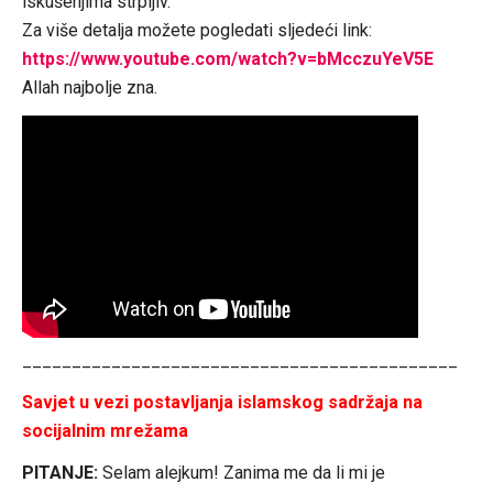
iskušenjima strpljiv.
Za više detalja možete pogledati sljedeći link:
https://www.youtube.com/watch?v=bMcczuYeV5E
Allah najbolje zna.
____________________________________________
Savjet u vezi postavljanja islamskog sadržaja na
socijalnim mrežama
PITANJE:
Selam alejkum! Zanima me da li mi je