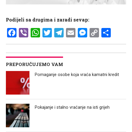
Podijeli sa drugima i zaradi sevap:
Facebook
Viber
WhatsApp
Twitter
Telegram
Email
Messenge
Copy
Shar
Link
PREPORUČUJEMO VAM
Pomaganje osobe koja vraća kamatni kredit
Pokajanje i stalno vraćanje na isti grijeh