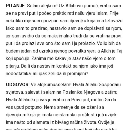
PITANJE:
Selam alejkum! Uz Allahovu pomoć, vratio sam
se na pravi put i počeo prakticirati našu vjeru islam. Prije
nekoliko mjeseci upoznao sam djevojku koja ima tetovažu.
Iako sam to prezirao, nastavio sam se dopisivati sa njom,
jer sam uvidio da se maksimalno trudi da se vrati na pravi
put i da prolazi sve ono što sam i ja prolazio. Volio bih da
budem jedan od uzroka njenog povratka vjeri, a Allah je Taj
koji upućuje. Zanima me kakav je stav naše vjere o tom
pitanju. Da li da nastavim kontakt sa njom iako ima još
nedostataka, ali ipak želi da ih promijeni?
ODGOVOR:
Ve alejkumusselam! Hvala Allahu Gospodaru
svjetova, salavat i selam na Poslanika Njegova a zatim:
Hvala Allahu koji vas je vratio na Pravi put, molim Ga da
vas uputi potpuno. Nema smetnje da se oženi sa
djevojkom koja je imala neislamsku prošlost i još uvijek
ima nešto od alameta iz bivšeg načina života. Ovdje je
najveći problem vaše dopisivanje tj put koji ste uzeli ka