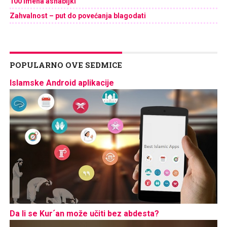
100 imena ashabijki
Zahvalnost – put do povećanja blagodati
POPULARNO OVE SEDMICE
Islamske Android aplikacije
Da li se Kur´an može učiti bez abdesta?