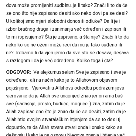
dova može promijeniti sudbinu, je li tako? Znači li to da će
se ono što nije zapisano desiti ako neko dovi pa se desi?
U kolikoj smo mjeri slobodni donositi odluke? Da li je i
izbor bračnog druga i zanimanja već određen i zapisan ili
to mi ispisujemo? Šta je zapisano, a šta nije? Znači li to da
neko ko se ne oženi može reci da mu je tako suđeno ili
ne? Trebamo li da vjerujemo da sve što se dešava, dešava
s razlogom i da je već određeno. Koliko toga i šta?
ODGOVOR:
Ve alejkumusselam Sve je zapisano i sve je
određeno, ali na način kako je to Allahovom objavom
pojašnjeno. Vjerovati u Allahovu odredbu podrazumijeva
vjerovanje da je Allah sve unaprijed znao jer on ama baš
sve (sadašnje, prošlo, buduće, moguće..) zna, zatim da je
Allah zapisao ono što je znao da će se desiti, zatim da je
Allah htio svojim stvaralačkim htjenjem da se to desi tj
dopustio, te da Allah stvara stvari onda i onako kako se
dešavaju i kako je na osnovu Njegova znanja i htjenja već