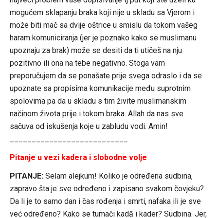
mogućem sklapanju braka koji nije u skladu sa Vjerom i
može biti mač sa dvije oštrice u smislu da tokom vašeg
haram komuniciranja (jer je poznako kako se muslimanu
upoznaju za brak) može se desiti da ti utičeš na nju
pozitivno ili ona na tebe negativno. Stoga vam
preporučujem da se ponašate prije svega odraslo i da se
upoznate sa propisima komunikacije među suprotnim
spolovima pa da u skladu s tim živite muslimanskim
načinom života prije i tokom braka. Allah da nas sve
sačuva od iskušenja koje u zabludu vodi. Amin!
___________________________
Pitanje u vezi kadera i slobodne volje
PITANJE:
Selam alejkum! Koliko je određena sudbina,
zapravo šta je sve određeno i zapisano svakom čovjeku?
Da li je to samo dan i čas rođenja i smrti, nafaka ili je sve
već određeno? Kako se tumači kadā i kader? Sudbina. Jer,