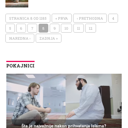
STRANICA 8 OD 1185
« PRVA
‹ PRETHODNA
4
5
6
7
8
9
10
11
12
NAREDNA ›
ZADNJA »
POKAJNICI
Šta je najvažnije nakon prihvatanja Islama?