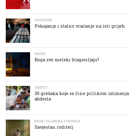
ODGOVORI
Pokajanje i stalno vraćanje na isti grijeh
HADISI
Koga sve meleki blagosiljaju?
ABDEST
30 grešaka koje se čine prilikom uzimanja
abdesta
BRAK I ISLAMSKA PORODICA
Savjestan roditelj