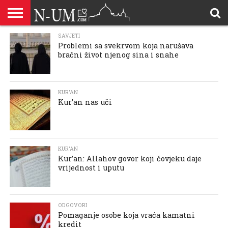
ALLAHOVA
SAVJETI
LIJEPA
BRAK I
DŽEHENNEM
DŽENNET
DOBROČINSTVO
DOVE
HADŽ
HADISI
HURIJE
HUMANITARNI
ILAHIJE
ISLAMOFOBIJA
IZREKE
KUR’AN
LIJEPI
NAMAZ
ODGOVORI
POKAJNICI
POUČNE
PRILOZI
PROBLEM
ŠALJIVE
RAMAZAN
REKAIK
SAVJETI
SIHR I
SMRT I
SNOVI
VJEROVJESNICI
ZANIMLJIVOSTI
ZA
ZDRAVLJE
Problemi sa svekrvom koja narušava
IMENA
ISLAMSKA
PREMA
I ZIKR
KUTAK
I CITATI
ISLAM
PRIČE I
POSJETITELJA
I
PRIČE
DŽINNI
SUDNJI
I NAUKA
SESTRE
bračni život njenog sina i snahe
PORODICA
RODITELJIMA
TEKSTOVI
DEVIJACIJE
DAN
U
DRUŠTVU
KUR'AN
Kur’an nas uči
KUR'AN
Kur’an: Allahov govor koji čovjeku daje
vrijednost i uputu
ODGOVORI
Pomaganje osobe koja vraća kamatni
kredit