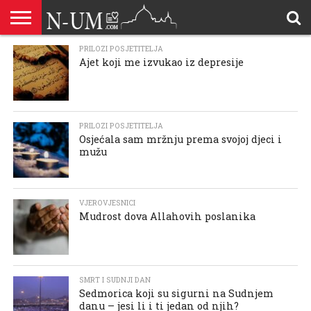
ALLAHOVA
PRILOZI POSJETITELJA
LIJEPA
BRAK I
DŽEHENNEM
DŽENNET
DOBROČINSTVO
DOVE
HADŽ
HADISI
HURIJE
HUMANITARNI
ILAHIJE
ISLAMOFOBIJA
IZREKE
KUR’AN
LIJEPI
NAMAZ
ODGOVORI
POKAJNICI
POUČNE
PRILOZI
PROBLEM
ŠALJIVE
RAMAZAN
REKAIK
SAVJETI
SIHR I
SMRT I
SNOVI
VJEROVJESNICI
ZANIMLJIVOSTI
ZA
ZDRAVLJE
Ajet koji me izvukao iz depresije
IMENA
ISLAMSKA
PREMA
I ZIKR
KUTAK
I CITATI
ISLAM
PRIČE I
POSJETITELJA
I
PRIČE
DŽINNI
SUDNJI
I NAUKA
SESTRE
PORODICA
RODITELJIMA
TEKSTOVI
DEVIJACIJE
DAN
U
DRUŠTVU
PRILOZI POSJETITELJA
Osjećala sam mržnju prema svojoj djeci i
mužu
VJEROVJESNICI
Mudrost dova Allahovih poslanika
SMRT I SUDNJI DAN
Sedmorica koji su sigurni na Sudnjem
danu – jesi li i ti jedan od njih?