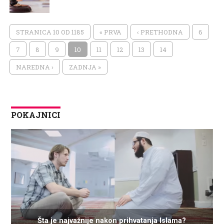
STRANICA 10 OD 1185
« PRVA
‹ PRETHODNA
6
7
8
9
10
11
12
13
14
NAREDNA ›
ZADNJA »
POKAJNICI
Šta je najvažnije nakon prihvatanja Islama?