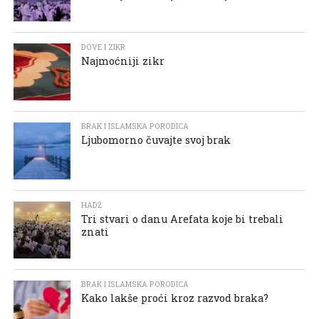
DOVE I ZIKR
Najmoćniji zikr
BRAK I ISLAMSKA PORODICA
Ljubomorno čuvajte svoj brak
HADŽ
Tri stvari o danu Arefata koje bi trebali
znati
BRAK I ISLAMSKA PORODICA
Kako lakše proći kroz razvod braka?