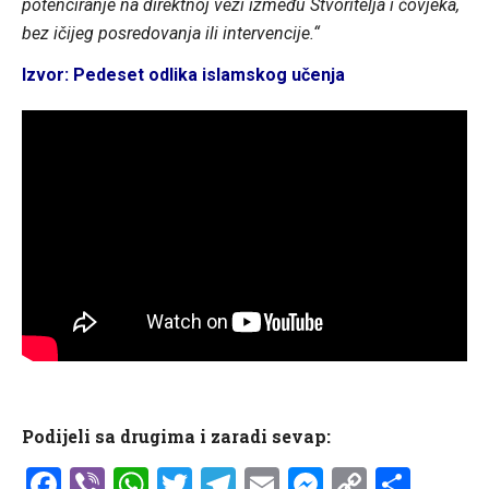
potenciranje na direktnoj vezi između Stvoritelja i čovjeka,
bez ičijeg posredovanja ili intervencije.“
Izvor: Pedeset odlika islamskog učenja
Podijeli sa drugima i zaradi sevap:
Facebook
Viber
WhatsApp
Twitter
Telegram
Email
Messenge
Copy
Shar