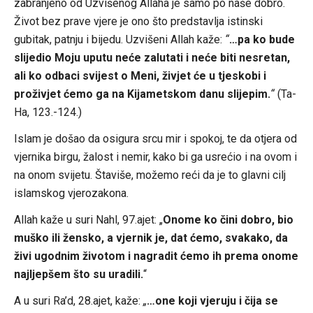
zabranjeno od Uzvišenog Allaha je samo po naše dobro.
Život bez prave vjere je ono što predstavlja istinski
gubitak, patnju i bijedu. Uzvišeni Allah kaže:
“
…pa ko bude
slijedio Moju uputu neće zalutati i neće biti nesretan,
ali ko odbaci svijest o Meni, živjet će u tjeskobi i
proživjet ćemo ga na Kijametskom danu slijepim.
“
(Ta-
Ha, 123.-124.)
Islam je došao da osigura srcu mir i spokoj, te da otjera od
vjernika birgu, žalost i nemir, kako bi ga usrećio i na ovom i
na onom svijetu. Štaviše, možemo reći da je to glavni cilj
islamskog vjerozakona.
Allah kaže u suri Nahl, 97.ajet: „
Onome ko čini dobro, bio
muško ili žensko, a vjernik je, dat ćemo, svakako, da
živi ugodnim životom i nagradit ćemo ih prema onome
najljepšem što su uradili.
“
A u suri Ra’d, 28.ajet, kaže:
„
…one koji vjeruju i čija se