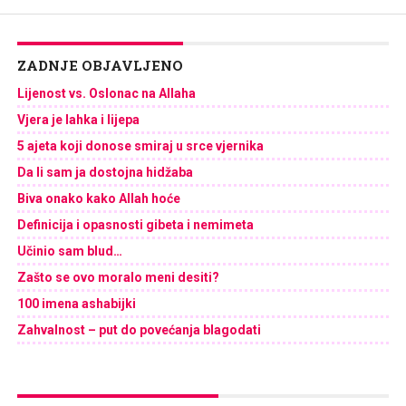
ZADNJE OBJAVLJENO
Lijenost vs. Oslonac na Allaha
Vjera je lahka i lijepa
5 ajeta koji donose smiraj u srce vjernika
Da li sam ja dostojna hidžaba
Biva onako kako Allah hoće
Definicija i opasnosti gibeta i nemimeta
Učinio sam blud…
Zašto se ovo moralo meni desiti?
100 imena ashabijki
Zahvalnost – put do povećanja blagodati