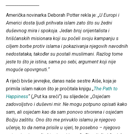
________________
Američka novinarka Deborah Potter rekla je:
„U Europi i
Americi dosta ljudi prihvata islam zato što su žedni
duševnog mira i spokoja. Jedan broj orijentalista i
hrišćanskih misionara koji su počeli svoju kampanju s
ciljem borbe protiv islama i pokazivanja njegovih navodnih
nedostataka, također su postali muslimani. Razlog tome
jeste to što je istina, sama po sebi, argument koji nije
moguće opovrgnuti.“
A riječi bivše jevrejke, danas naše sestre Aiše, koja je
primila islam nakon što je pročitala knjigu
„
The Path to
Happiness
“
(„Put ka sreći“) su slijedeće:
„Osjećam
zadovoljstvo i duševni mir. Ne mogu potpuno opisati kako
sam, ali osjećam kao da sam ponovo stvorena i osjećam
Božju zaštitu. Ono što me privuklo islamu je njegovo
učenje, to da nema prisile u vjeri, te posebno – njegovo