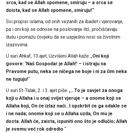
srca, kad se Allah spomene, smiruju – a srca se
doista, kad se Allah spomene, smiruju!
‘“
Svi propisi islama, od onih vezanih za ibadet i vjerovanje,
pa i oni koji se odnose na poslovanje itd., pročišćavaju
dušu i pomažu čovjeku da se uspješno nosi sa životnim
izazovima.
U suri Ahkaf, 13.ajet, Uzvišeni Allah kaže:
„
Oni koji
govore: ‘Naš Gospodar je Allah!’ – i istraju na
Pravome putu, neka se ničega ne boje i ni za čim neka
ne tuguju!
“
U suri Et-Talak, 2. i 3. ajet piše:
„
…To je savjet za onoga
koji u Allaha i u onaj svijet vjeruje – a onome koji se
Allaha boji, On će izlaz naći…I opskrbit će ga odakle se
i ne nada; onome koji se u Allaha uzda, On mu je
dosta. Allah će, zaista, ispuniti ono što je odlučio; Allah
je svemu već rok odredio
.“