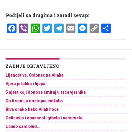
Podijeli sa drugima i zaradi sevap:
Facebook
Viber
WhatsApp
Twitter
Telegram
Email
Messenge
Copy
Shar
Link
ZADNJE OBJAVLJENO
Lijenost vs. Oslonac na Allaha
Vjera je lahka i lijepa
5 ajeta koji donose smiraj u srce vjernika
Da li sam ja dostojna hidžaba
Biva onako kako Allah hoće
Definicija i opasnosti gibeta i nemimeta
Učinio sam blud…