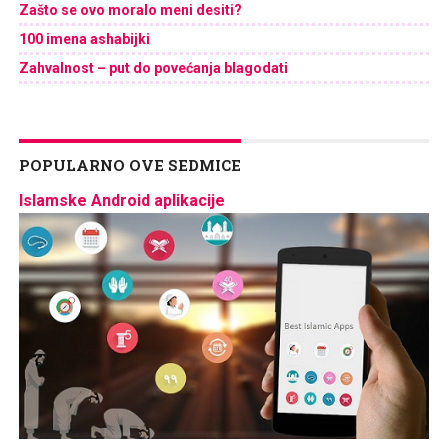
Zašto se ovo moralo meni desiti?
100 imena ashabijki
Zahvalnost – put do povećanja blagodati
POPULARNO OVE SEDMICE
Islamske Android aplikacije