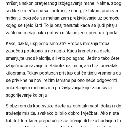
mršanja nakon pretjeranog izbjegavanja hrane. Naime, zbog
razlike između unosa i potrošnje energije tokom procesa
mršanja, pokreće se mehanizam preživljavanja uz pomoću
kojeg se tijelo štiti. To je onaj trenutak kada se ljudi pitaju
zašto ne mršaju iako gotovo ništa ne jedu, prenosi Tportal.
Kako, dakle, uspješno smršati? Proces mršanja treba
započeti postupno, a ne naglo. Kada krenete na dijetu,
smanjujte unos kalorija, ali vrlo polagano. Jedino tako ćete
izbjeći usporavanje metabolizma, umor, ali i brži povratak
kilograma. Takav postupan pristup dat će tijelu vremena da
se privikne na novi režim ishrane pa ono neće odgovoriti
pokretanjem mehanizma preživljavanja koje zaustavlja
sagorijevanje kalorija.
S obzirom da kod svake dijete uz gubitak masti dolazi i do
trošenja mišića, svakako bi bilo dobro i vježbati. Ako niste
ljubitelj teretana, preporučuje se trčanje ili brzo hodanje i to