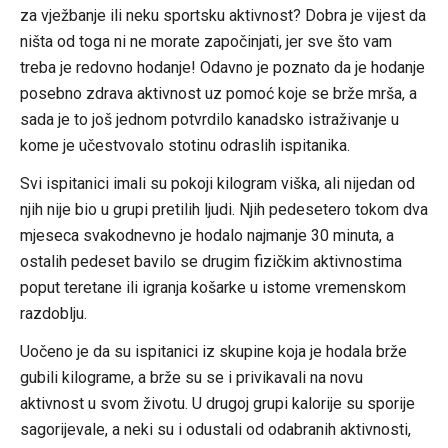
za vježbanje ili neku sportsku aktivnost? Dobra je vijest da
ništa od toga ni ne morate započinjati, jer sve što vam
treba je redovno hodanje! Odavno je poznato da je hodanje
posebno zdrava aktivnost uz pomoć koje se brže mrša, a
sada je to još jednom potvrdilo kanadsko istraživanje u
kome je učestvovalo stotinu odraslih ispitanika.
Svi ispitanici imali su pokoji kilogram viška, ali nijedan od
njih nije bio u grupi pretilih ljudi. Njih pedesetero tokom dva
mjeseca svakodnevno je hodalo najmanje 30 minuta, a
ostalih pedeset bavilo se drugim fizičkim aktivnostima
poput teretane ili igranja košarke u istome vremenskom
razdoblju.
Uočeno je da su ispitanici iz skupine koja je hodala brže
gubili kilograme, a brže su se i privikavali na novu
aktivnost u svom životu. U drugoj grupi kalorije su sporije
sagorijevale, a neki su i odustali od odabranih aktivnosti,