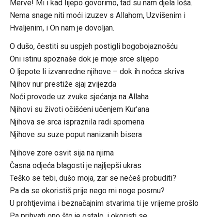
Merve! Mi i kad lijepo govorimo, tad su nam djela loša.
Nema snage niti moći izuzev s Allahom, Uzvišenim i
Hvaljenim, i On nam je dovoljan.
O dušo, čestiti su uspjeh postigli bogobojaznošću
Oni istinu spoznaše dok je moje srce slijepo
O ljepote li izvanredne njihove – dok ih noćca skriva
Njihov nur prestiže sjaj zvijezda
Noći provode uz zvuke sjećanja na Allaha
Njihovi su životi očišćeni učenjem Kur’ana
Njihova se srca ispraznila radi spomena
Njihove su suze poput nanizanih bisera
Njihove zore osvit sija na njima
Časna odjeća blagosti je najljepši ukras
Teško se tebi, dušo moja, zar se nećeš probuditi?
Pa da se okoristiš prije nego mi noge posrnu?
U prohtjevima i beznačajnim stvarima ti je vrijeme prošlo
Pa prihvati ono što je ostalo, i okoristi se…