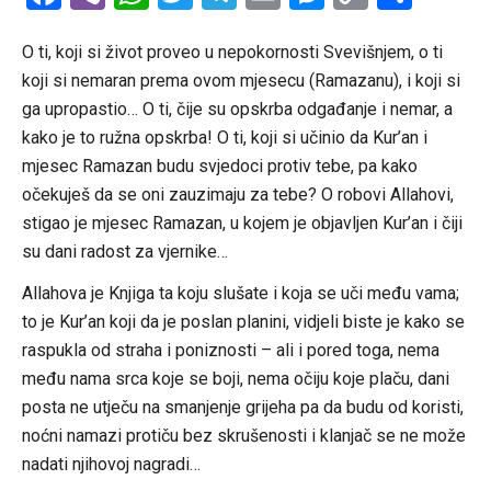
Link
O ti, koji si život proveo u nepokornosti Svevišnjem, o ti
koji si nemaran prema ovom mjesecu (Ramazanu), i koji si
ga upropastio… O ti, čije su opskrba odgađanje i nemar, a
kako je to ružna opskrba! O ti, koji si učinio da Kur’an i
mjesec Ramazan budu svjedoci protiv tebe, pa kako
očekuješ da se oni zauzimaju za tebe? O robovi Allahovi,
stigao je mjesec Ramazan, u kojem je objavljen Kur’an i čiji
su dani radost za vjernike…
Allahova je Knjiga ta koju slušate i koja se uči među vama;
to je Kur’an koji da je poslan planini, vidjeli biste je kako se
raspukla od straha i poniznosti – ali i pored toga, nema
među nama srca koje se boji, nema očiju koje plaču, dani
posta ne utječu na smanjenje grijeha pa da budu od koristi,
noćni namazi protiču bez skrušenosti i klanjač se ne može
nadati njihovoj nagradi…