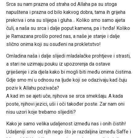
Srca su nam prazna od straha od Allaha pa su stoga
napuštena i prazna od bilo kakvog dobra, tama ih grijeha
prekriva i ona su slijepa i gluha… Koliko smo samo ajeta
čuli, a naša su srca i dalje poput kamena, pa i tvrđa! Koliko
je Ramazana prošlo pored nas, a naše je stanje i dalje
slično onima koji su osuđeni na prokletstvo!
Omladina naša i dalje slijedi mladalačke prohtjeve i strasti,
a stari ne uzimaju pouku iz upozorenja da ostave
griješenje i zla djela kako bi mogli biti među onima čistima.
Gdje smo mi u odnosu na ljude koji se odazivaju kad čuju
poziv k Allahu pozivača?
A kad im se ajeti uče, njihova se srca smekšaju. A kada
poste, njihovi jezici, uši i oči također poste. Zar nam oni
nisu uzori koje trebamo slijediti?
Kako je samo velika udaljenost između nas i onih čistih!
Udaljeniji smo od njih nego što je razdaljina između Saffe i