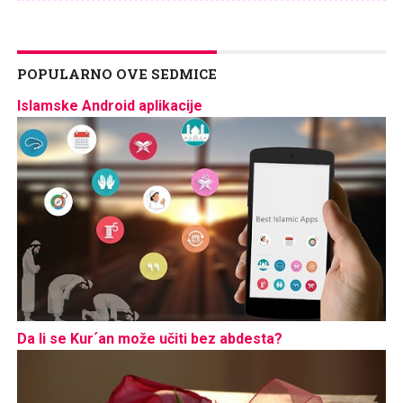
POPULARNO OVE SEDMICE
Islamske Android aplikacije
Da li se Kur´an može učiti bez abdesta?