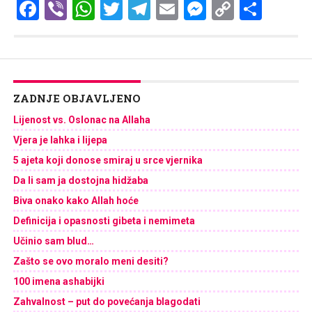
Facebook
Viber
WhatsApp
Twitter
Telegram
Email
Messenge
Copy
Shar
Link
ZADNJE OBJAVLJENO
Lijenost vs. Oslonac na Allaha
Vjera je lahka i lijepa
5 ajeta koji donose smiraj u srce vjernika
Da li sam ja dostojna hidžaba
Biva onako kako Allah hoće
Definicija i opasnosti gibeta i nemimeta
Učinio sam blud…
Zašto se ovo moralo meni desiti?
100 imena ashabijki
Zahvalnost – put do povećanja blagodati